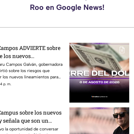
Roo en Google News!
Campos ADVIERTE sobre
e los nuevos
propuestos por el
aru Campos Galván, gobernadora
rtió sobre los riesgos que
r los nuevos lineamientos para
 audiencias y la libertad de
4 p. m.
que estas disposiciones podrían
ncionar a medios y periodistas
 abrir la puerta a que el poder
tenidos son información, opinión
Campus sobre los nuevos
ón.
y señala que son un
 libertad de expresión
vo la oportunidad de conversar