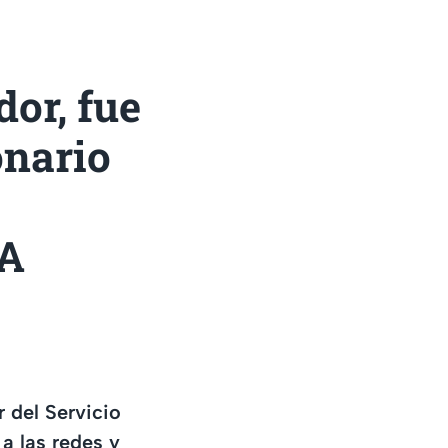
or, fue
onario
BA
r del Servicio
a las redes y