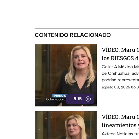
CONTENIDO RELACIONADO
VÍDEO: Maru 
los RIESGOS d
lineamientos 
Callar A México M
de Chihuahua, advi
Gobierno
podrían representa
los derechos de las
agosto 08, 2026 06:0
expresión. Señaló 
5:15
utilizarse para sa
críticos, además de
determine qué con
VÍDEO: Maru 
o motivo de sanci
lineamientos 
riesgo para la
Azteca Noticias tu