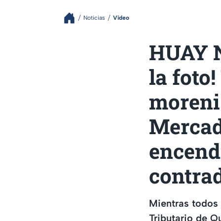
Noticias
Video
HUAY NI
la foto
moreni
Mercade
encendi
contrad
Mientras todos 
Tributario de Q