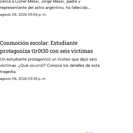
cerca a Lionel Messi. Jorge Messi, padre y
representante del astro argentino, ha fallecido.
Conoce los detalles tras la noticia.
agosto 08, 2026 05:06 p. m.
Conmoción escolar: Estudiante
protagoniza t1r0t30 con seis víctimas
Un estudiante protagonizó un tiroteo que dejó seis
víctimas. ¿Qué ocurrió? Conoce los detalles de esta
tragedia.
agosto 08, 2026 03:35 p. m.