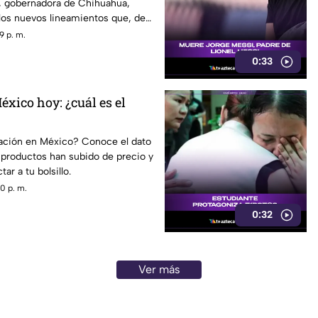
 gobernadora de Chihuahua,
los nuevos lineamientos que, de
tura, podrían representar un
9 p. m.
rtad de expresión y convertirse en
0:33
ura impulsada desde el Gobierno
éxico hoy: ¿cuál es el
lación en México? Conoce el dato
 productos han subido de precio y
r a tu bolsillo.
0 p. m.
0:32
Ver más