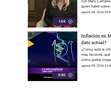
con Maru Campos,
quien habló sobre 
acuerdo con su pos
agosto 08, 2026 05:5
riesgo para la libe
1:04
una forma de cens
Federal.
Inflación en M
dato actual?
¿Cómo está la inf
más reciente, qué
cómo podría impacta
agosto 08, 2026 03:4
0:30