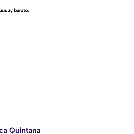
uuuuy barato.
eca Quintana