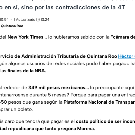
o en sí, sino por las contradicciones de la 4T
 10:54
| Actualizado 🕑 13:24
 Quintana Roo
 del
New York Times
... lo hubieramos sabido con la
“cámara de
rvicio de Administración Tributaria de Quintana Roo
Héctor 
ún algunos usuarios de redes sociales pudo haber pagado ha
 las
finales de la NBA.
 alrededor de
349 mil pesos mexicanos...
lo preocupante aquí
intanarroense durante 5 meses? Porque para pagar una entra
 650 pesos que gana según la
Plataforma Nacional de Transpa
prar un boleto.
ás caro que tendrá que pagar es el
costo político de ser inco
dad republicana que tanto pregona Morena.