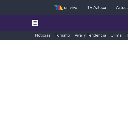
en vivo
TV Azteca
Aztec
Noticias
Turismo
Viral y Tendencia
Clima
T