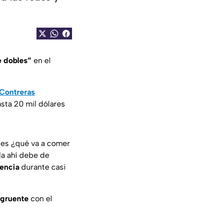
 dobles”
en el
Contreras
sta 20 mil dólares
 es ¿qué va a comer
da ahí debe de
rencia
durante casi
ngruente
con el