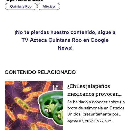
Quintana Roo
México
¡No te pierdas nuestro contenido, sigue a
TV Azteca Quintana Roo en Google
News!
CONTENIDO RELACIONADO
¿Chiles jalapeños
mexicanos provocan
brote de salmonela en
Se ha dado a conocer sobre un
brote de salmonela en Estados
Estados Unidos? Esto
Unidos, presuntamente por
debes saber
chiles jalapeños mexicanos,
agosto 07, 2026 06:22 p. m.
autoridades ya realizan