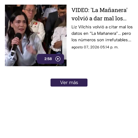
que mantiene bajo la mira a
VIDEO: 'La Mañanera'
Rocha Moya, Enrique Inzunza y
volvió a dar mal los
otros funcionarios morenistas.
datos: TV Azteca es el
Liz Vilchis volvió a citar mal los
datos en “La Mañanera”... pero
medio tradicional con
los números son irrefutables.
mayor alcance y
El estudio internacional de
agosto 07, 2026 05:14 p. m.
credibilidad de México
Reuters lo confirma: TV Azteca
2:58
es el medio tradicional con
mayor alcance y credibilidad
de México. Contra la
evidencia, nadie puede.
Ver más