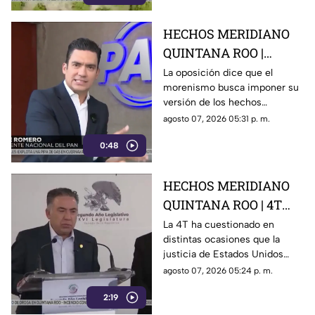
aguacate
HECHOS MERIDIANO
QUINTANA ROO |
Oposición señala que el
La oposición dice que el
morenismo busca imponer su
morenismo quiere
versión de los hechos
imponer su versión de
mediante la censura, callar los
agosto 07, 2026 05:31 p. m.
los hechos usando la
señalamientos contra
censura
0:48
presuntos narcopolíticos de la
4T y presentar a la oposición
como la villana.
HECHOS MERIDIANO
QUINTANA ROO | 4T
sigue cuestionando los
La 4T ha cuestionado en
distintas ocasiones que la
señalamientos de
justicia de Estados Unidos
E.E.U.U contra
proceda contra presuntos
agosto 07, 2026 05:24 p. m.
narc0polít1c0s como
narcopolíticos con base en
Rocha Moya
2:19
testimonios de testigos
protegidos, un mecanismo