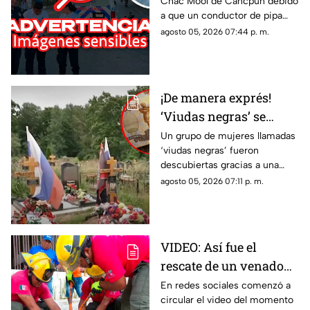
Chac Mool de Cancpun debido
en Av. Chac Mool de
a que un conductor de pipa
Cancún; esto se sabe
atropelló a un hombre.
agosto 05, 2026 07:44 p. m.
Autoridades arribaron al lugar.
¡De manera exprés!
‘Viudas negras’ se
casan con soldados
Un grupo de mujeres llamadas
‘viudas negras’ fueron
para cobrar
descubiertas gracias a una
indemnizaciones
investigación que reveló que
agosto 05, 2026 07:11 p. m.
se casan con soldados para
cobrar indemnizaciones.
VIDEO: Así fue el
rescate de un venado
cola blanca en
En redes sociales comenzó a
circular el video del momento
Cozumel; quedó