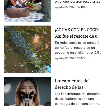
en el que lograron rescatar a
atrapado en una malla
un venado cola blanca en
agosto 05, 2026 07:03 p. m.
ciclónica
Cozumel. El ejemplar estaba
atorado en una malla.
¡AGUAS CON EL COCO!
Así fue el rescate de un
cocodrilo en la Zona
En redes sociales se conoció
cómo fue el rescate de un
Hotelera de Cancún
cocodrilo en el kilómetro 12.5
de la Zona Hotelera de Cancún.
agosto 05, 2026 06:50 p. m.
Lineamientos del
derecho de las
audiencias: una
Los lineamientos del derecho
de las audiencias son una
estrategia de censura
estrategia de censura contra