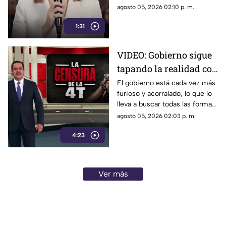
contra la ciudadanía en
los ciudadanos. Buscan evitar
agosto 05, 2026 02:10 p. m.
México (VIDEO)
que los ciudadanos no se
1:31
enteren de lo que sucede. Así
están todos los gobernadores
morenistas y se reservan a
VIDEO: Gobierno sigue
quién contestarán.
tapando la realidad con
mentiras; busca la
El gobierno está cada vez más
furioso y acorralado, lo que lo
forma de callar a sus
lleva a buscar todas las formas
opositores
posibles de callar a sus
agosto 05, 2026 02:03 p. m.
opositores. Tapan la realidad
4:23
con mentiras, esconden
situaciones como los vínculos
del Rocha con el narco, las
extorsiones o el cobro de piso.
Ver más