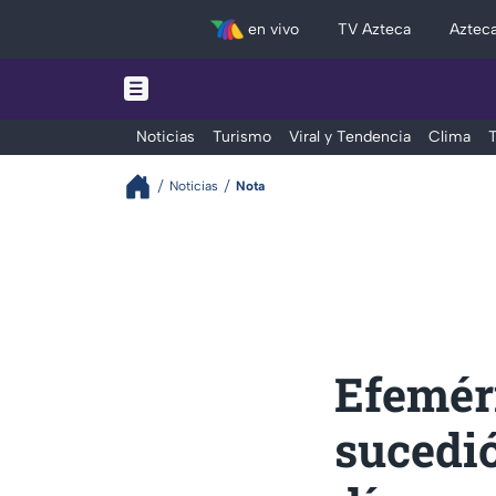
en vivo
TV Azteca
Aztec
Noticias
Turismo
Viral y Tendencia
Clima
T
Noticias
Nota
Efeméri
sucedi