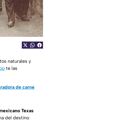
tos naturales y
oo
te las
uradora de carne
 mexicano Texas
ina del destino