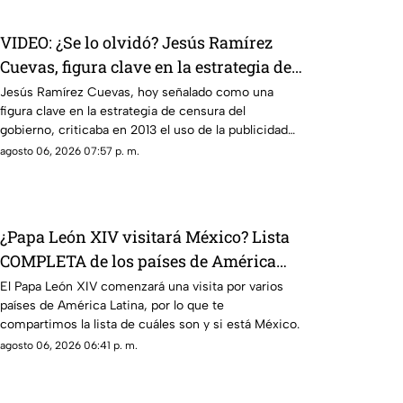
VIDEO: ¿Se lo olvidó? Jesús Ramírez
Cuevas, figura clave en la estrategia de
censura del gobierno, criticaba la
Jesús Ramírez Cuevas, hoy señalado como una
figura clave en la estrategia de censura del
publicidad para censurar a medios
gobierno, criticaba en 2013 el uso de la publicidad
oficial para censurar a los medios de comunicación.
agosto 06, 2026 07:57 p. m.
¿Papa León XIV visitará México? Lista
COMPLETA de los países de América
Latina a los que llegará
El Papa León XIV comenzará una visita por varios
países de América Latina, por lo que te
compartimos la lista de cuáles son y si está México.
agosto 06, 2026 06:41 p. m.