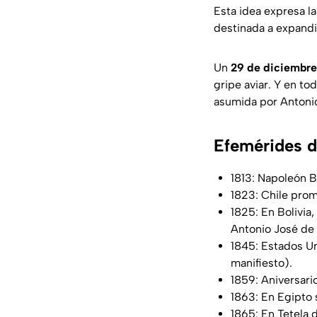
Esta idea expresa l
destinada a expandir
Un
29 de diciembr
gripe aviar. Y en to
asumida por Antoni
Efemérides d
1813: Napoleón B
1823: Chile prom
1825: En Bolivia,
Antonio José de
1845: Estados Un
manifiesto).
1859: Aniversari
1863: En Egipto 
1865: En Tetela 