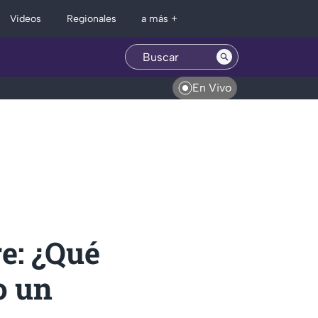
Regionales
Videos
a más +
En Vivo
e: ¿Qué
o un