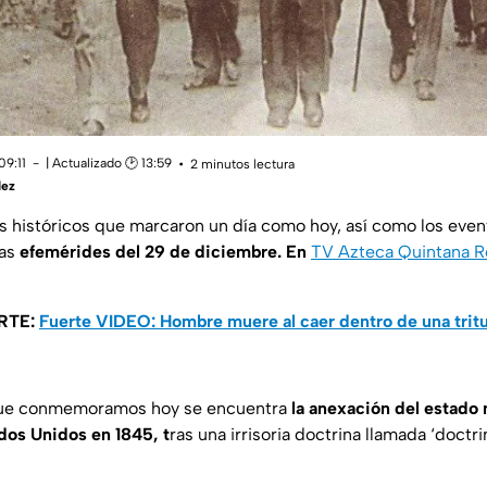
09:11
| Actualizado 🕑 13:59
2 minutos lectura
dez
s históricos que marcaron un día como hoy, así como los even
as
efemérides del 29 de diciembre. En
TV Azteca Quintana R
RTE:
Fuerte VIDEO: Hombre muere al caer dentro de una trit
que conmemoramos hoy se encuentra
la anexación del estado
dos Unidos en 1845, t
ras una irrisoria doctrina llamada ‘doctr