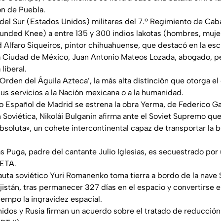
ón de Puebla.
del Sur (Estados Unidos) militares del 7.º Regimiento de Cabal
ded Knee) a entre 135 y 300 indios lakotas (hombres, mujer
 Alfaro Siqueiros, pintor chihuahuense, que destacó en la esc
a Ciudad de México, Juan Antonio Mateos Lozada, abogado, pe
liberal.
 ‘Orden del Águila Azteca’, la más alta distinción que otorga e
sus servicios a la Nación mexicana o a la humanidad.
ro Español de Madrid se estrena la obra Yerma, de Federico Ga
 Soviética, Nikolái Bulganin afirma ante el Soviet Supremo que
bsoluta», un cohete intercontinental capaz de transportar la 
sias Puga, padre del cantante Julio Iglesias, es secuestrado po
 ETA.
uta soviético Yuri Romanenko toma tierra a bordo de la nave
jistán, tras permanecer 327 días en el espacio y convertirse 
empo la ingravidez espacial.
idos y Rusia firman un acuerdo sobre el tratado de reducció