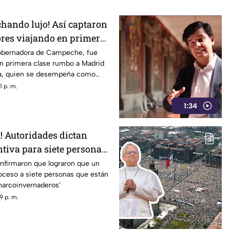
chando lujo! Así captaron
res viajando en primera
d; iba con su hermana
obernadora de Campeche, fue
en primera clase rumbo a Madrid
IF de Campeche
na, quien se desempeña como
tatal.
 p. m.
1:34
 Autoridades dictan
ntiva para siete personas
con narcoinvernaderos
onfirmaron que lograron que un
roceso a siete personas que están
narcoinvernaderos’
9 p. m.