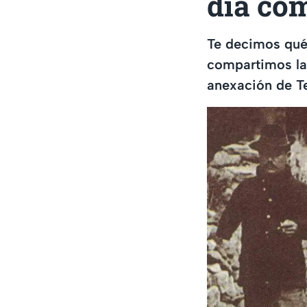
día co
Te decimos qué
compartimos las
anexación de T