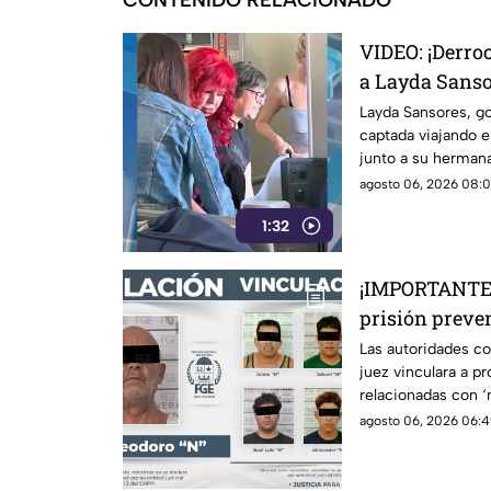
CONTENIDO RELACIONADO
VIDEO: ¡Derro
a Layda Sanso
clase a Madri
Layda Sansores, g
captada viajando 
titular del D
junto a su herma
directora del DIF es
agosto 06, 2026 08:01
1:32
¡IMPORTANTE!
prisión preve
relacionadas 
Las autoridades c
juez vinculara a p
relacionadas con ‘
agosto 06, 2026 06:4