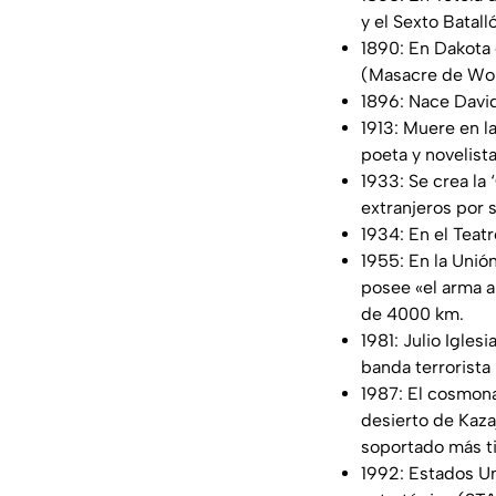
y el Sexto Batall
1890: En Dakota 
(Masacre de Woun
1896: Nace David
1913: Muere en l
poeta y novelista 
1933: Se crea la
extranjeros por 
1934: En el Teat
1955: En la Unión
posee «el arma a
de 4000 km.
1981: Julio Igle
banda terrorista
1987: El cosmona
desierto de Kaza
soportado más ti
1992: Estados Un