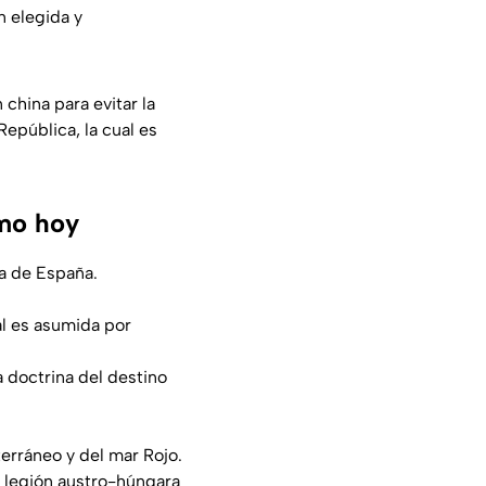
n elegida y
china para evitar la
República, la cual es
omo hoy
a de España.
al es asumida por
 doctrina del destino
erráneo y del mar Rojo.
a legión austro-húngara