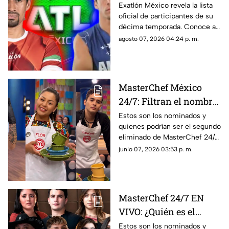
participantes de su
Exatlón México revela la lista
oficial de participantes de su
décima temporada:
décima temporada. Conoce a
¿Quiénes formarán
los atletas del equipo rojo y
agosto 07, 2026 04:24 p. m.
parte de los equipos
azul, y la fecha de estreno.
azul y rojo?
MasterChef México
24/7: Filtran el nombre
del tercer eliminado;
Estos son los nominados y
quienes podrían ser el segundo
aquí dónde ver en VIVO
eliminado de MasterChef 24/7.
este 7 de junio
Conoce todos los detalles en
junio 07, 2026 03:53 p. m.
TV Azteca Quintana Roo.
MasterChef 24/7 EN
VIVO: ¿Quién es el
primer eliminado de
Estos son los nominados y