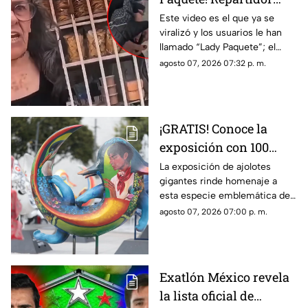
exhibe a mujer por
Este video es el que ya se
viralizó y los usuarios le han
presunto robo de
llamado “Lady Paquete”; el
celular en entrega a
repartidor tuvo que pedir
agosto 07, 2026 07:32 p. m.
domicilio; se viraliza
ayuda.
en redes
¡GRATIS! Conoce la
exposición con 100
ajolotes GIGANTES y
La exposición de ajolotes
gigantes rinde homenaje a
dónde se encuentra
esta especie emblemática de
Xochimilco, con una
agosto 07, 2026 07:00 p. m.
propuesta artística que busca
crear conciencia sobre su
conservación
Exatlón México revela
la lista oficial de