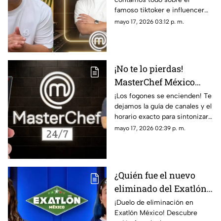
en MasterChef 24/7
famoso tiktoker e influencer
que se convirtió en el primer
mayo 17, 2026 03:12 p. m.
participante confirmado de
MasterChef 24/7.
¡No te lo pierdas!
MasterChef México
2026: A qué hora y
¡Los fogones se encienden! Te
dejamos la guía de canales y el
dónde ver HOY el
horario exacto para sintonizar
primer capítulo
el gran estreno de MasterChef
mayo 17, 2026 02:39 p. m.
24/7 por Azteca UNO y
plataformas digitales
¿Quién fue el nuevo
eliminado del Exatlón
México 2026? El equipo
¡Duelo de eliminación en
Exatlón México! Descubre
azul pierde a un