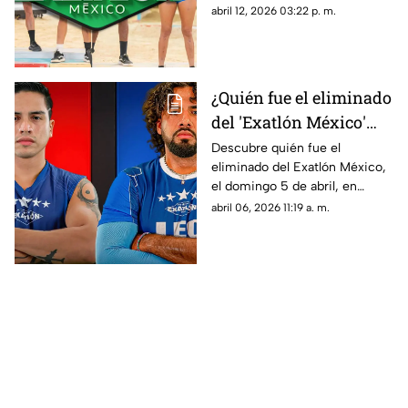
2026, estos son los detalles en
abril 12, 2026 03:22 p. m.
TV Azteca Quintana Roo.
¿Quién fue el eliminado
del 'Exatlón México'
2026? Así fue el
Descubre quién fue el
eliminado del Exatlón México,
enfrentamiento entre
el domingo 5 de abril, en
Adrián y Koke
donde el enfrentamiento final
abril 06, 2026 11:19 a. m.
estuvo entre Adrián y Koke.
Esto se sabe