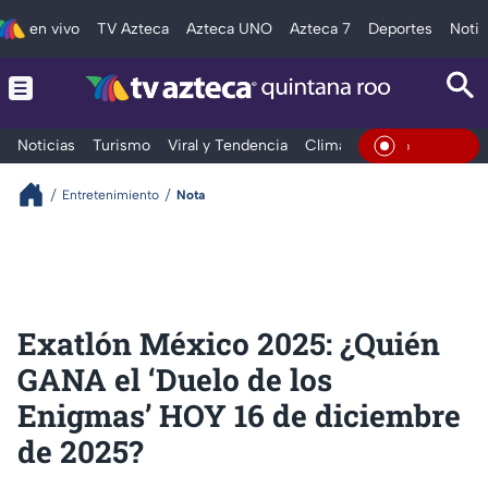
en vivo
TV Azteca
Azteca UNO
Azteca 7
Deportes
Notic
Noticias
Turismo
Viral y Tendencia
Clima
Tráfico
Deporte
En Vivo
Entretenimiento
Nota
Exatlón México 2025: ¿Quién
GANA el ‘Duelo de los
Enigmas’ HOY 16 de diciembre
de 2025?