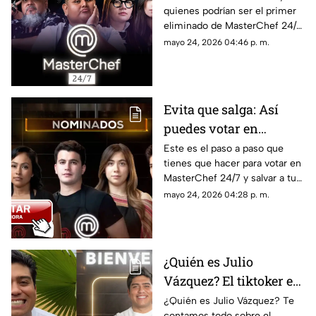
quienes podrían ser el primer
HOY domingo y dónde
eliminado de MasterChef 24/7.
ver la gala?
Conoce todos los detalles en
mayo 24, 2026 04:46 p. m.
TV Azteca Quintana Roo.
Evita que salga: Así
puedes votar en
MasterChef 24/7 por el
Este es el paso a paso que
tienes que hacer para votar en
sitio web de TV Azteca
MasterChef 24/7 y salvar a tu
favorito para que dure una
mayo 24, 2026 04:28 p. m.
semana más en la cocina más
famosa de México.
¿Quién es Julio
Vázquez? El tiktoker es
el primer confirmado
¿Quién es Julio Vázquez? Te
contamos todo sobre el