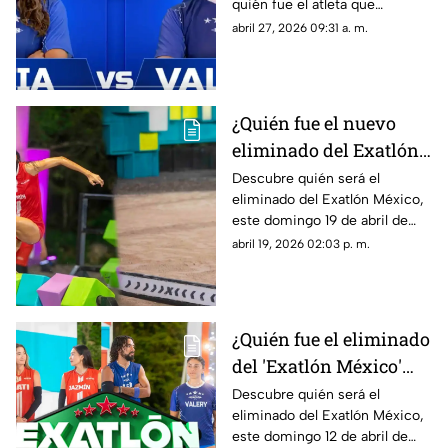
quién fue el atleta que
miembro de su equipo
abandonó las tierras y las
abril 27, 2026 09:31 a. m.
playas tras una intensa batalla
este domingo 26 de abril.
¿Quién fue el nuevo
eliminado del Exatlón
México 2026? Karol y
Descubre quién será el
eliminado del Exatlón México,
Jazmín se enfrentaron
este domingo 19 de abril de
por la pertenencia
2026, estos son los detalles en
abril 19, 2026 02:03 p. m.
TV Azteca Quintana Roo.
¿Quién fue el eliminado
del 'Exatlón México'
HOY, domingo 12 de
Descubre quién será el
eliminado del Exatlón México,
abril de 2026?
este domingo 12 de abril de