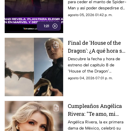
para ceder el manto de Spider-
en Marvel y despedirse
Man y así poder despedirse del
del personaje
personaje. Aquí te
agosto 05, 2026 01:42 p. m.
compartimos todos los
1:21
detalles.
Final de 'House of the
Dragon': ¿A qué hora se
estrena el ÚLTIMO
Descubre la fecha y hora de
estreno del capítulo 8 de
capítulo de la
‘House of the Dragon’
temporada 3 de La Casa
temporada 3 en México. Todos
agosto 04, 2026 07:01 p. m.
del Dragón en México?
los detalles del final de la serie.
Cumpleaños Angélica
Rivera: "Te amo, mi
Gaviota", uno de los
Angélica Rivera, la ex primera
dama de México, celebró su
mensajes a la ex