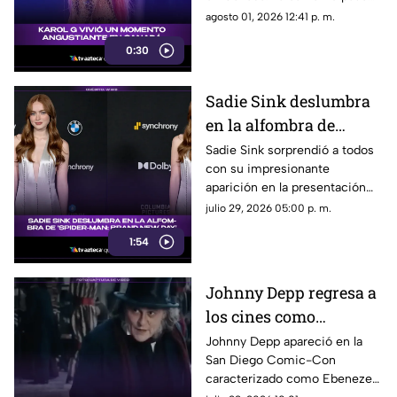
Canadá
un gran susto en plena
agosto 01, 2026 12:41 p. m.
presentación y el incidente
0:30
quedó captado en video. Te
contamos qué fue lo que
ocurrió.
Sadie Sink deslumbra
en la alfombra de
'Spider-Man: Brand
Sadie Sink sorprendió a todos
con su impresionante
New Day'
aparición en la presentación
de ‘Spider-Man: Brand New
julio 29, 2026 05:00 p. m.
Day’. Su look, presencia y
1:54
estilo se robaron todas las
miradas.
Johnny Depp regresa a
los cines como
Ebenezer Scrooge en
Johnny Depp apareció en la
San Diego Comic-Con
nueva versión de
caracterizado como Ebenezer
'Cuento de Navidad'