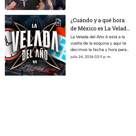
creadores de contenido.
¿Cuándo y a qué hora
de México es La Velada
del Año 6? Fecha y hora
La Velada del Año 6 está a la
vuelta de la esquina y aquí te
para ver GRATIS el
decimos la fecha y hora para
evento de boxeo de
ver gratis desde México el
julio 24, 2026 02:11 p. m.
creadores de contenido
evento de boxeo de creadores
de contenido.