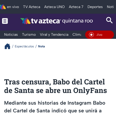
en vivo
TV Azteca
Azteca UNO
Azteca 7
Deportes
Notic
Noticias
Turismo
Viral y Tendencia
Clima
Tráfico
Deporte
En Vivo
Espectáculos
Nota
Tras censura, Babo del Cartel
de Santa se abre un OnlyFans
Mediante sus historias de Instagram Babo
del Cartel de Santa indicó que se unirá a