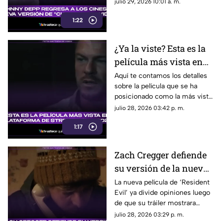
Scrooge. Aquí te contamos los
julio 29, 2026 10:01 a. m.
detalles de su papel en la
1:22
nueva versión de ‘Cuento de
Navidad’.
¿Ya la viste? Esta es la
película más vista en
plataforma de
Aquí te contamos los detalles
sobre la película que se ha
streaming en 2026;
posicionado como la más vista
logró superar las 147
en plataforma de streaming de
julio 28, 2026 03:42 p. m.
millones de
lo que va del 2026.
reproducciones
1:17
Zach Cregger defiende
su versión de la nueva
película de 'Resident
La nueva película de ‘Resident
Evil’ ya divide opiniones luego
Evil' y esto fue lo que
de que su tráiler mostrara
dijo al respecto
elementos que no gustan a los
julio 28, 2026 03:29 p. m.