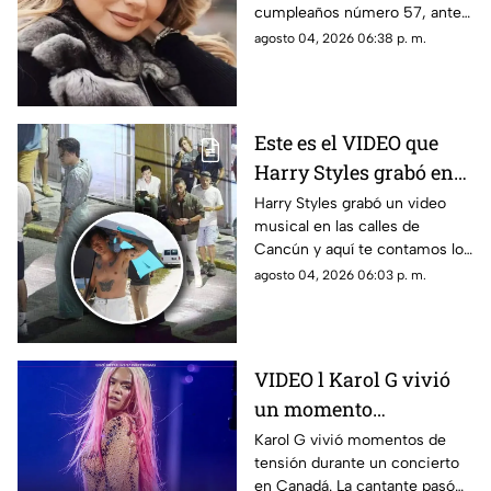
cumpleaños número 57, ante
primera dama
esto las muestras de cariño no
agosto 04, 2026 06:38 p. m.
esperaron
Este es el VIDEO que
Harry Styles grabó en
Cancún: ¿En qué zonas
Harry Styles grabó un video
musical en las calles de
de Quintana Roo filmó
Cancún y aquí te contamos los
el cantante el videoclip
detalles de la grabación, así
agosto 04, 2026 06:03 p. m.
de ‘Lights Up’?
como las zonas en donde filmó
el cantante.
VIDEO l Karol G vivió
un momento
angustiante durante
Karol G vivió momentos de
tensión durante un concierto
una presentación en
en Canadá. La cantante pasó