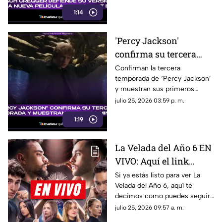
fans del videojuego.
1:14
'Percy Jackson'
confirma su tercera
temporada y muestra
Confirman la tercera
temporada de ‘Percy Jackson’
sus primeros minutos:
y muestran sus primeros
¿Cuándo se estrena?
minutos. Fecha de estreno y
julio 25, 2026 03:59 p. m.
todo lo que debes saber.
1:19
La Velada del Año 6 EN
VIVO: Aquí el link
directo para seguir
Si ya estás listo para ver La
Velada del Año 6, aquí te
GRATIS la transmisión
decimos como puedes seguir
de las peleas de
en vivo y completamente
julio 25, 2026 09:57 a. m.
creadores de contenido
gratis las peleas de los