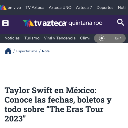
en vivo
TV Azteca
Azteca UNO
Azteca 7
Deportes
Notic
Noticias
Turismo
Viral y Tendencia
Clima
Tráfico
Deporte
En Vivo
Espectáculos
Nota
Taylor Swift en México:
Conoce las fechas, boletos y
todo sobre “The Eras Tour
2023”