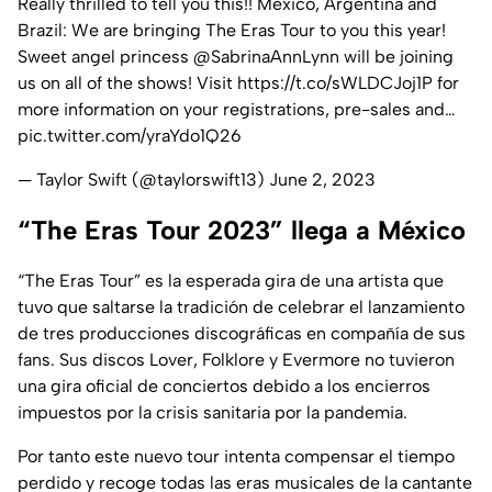
Really thrilled to tell you this!! Mexico, Argentina and
Brazil: We are bringing The Eras Tour to you this year!
Sweet angel princess
@SabrinaAnnLynn
will be joining
us on all of the shows! Visit
https://t.co/sWLDCJoj1P
for
more information on your registrations, pre-sales and…
pic.twitter.com/yraYdo1Q26
— Taylor Swift (@taylorswift13)
June 2, 2023
“The Eras Tour 2023” llega a México
“The Eras Tour” es la esperada gira de una artista que
tuvo que saltarse la tradición de celebrar el lanzamiento
de tres producciones discográficas en compañía de sus
fans. Sus discos Lover, Folklore y Evermore no tuvieron
una gira oficial de conciertos debido a los encierros
impuestos por la crisis sanitaria por la pandemia.
Por tanto este nuevo tour intenta compensar el tiempo
perdido y recoge todas las eras musicales de la cantante