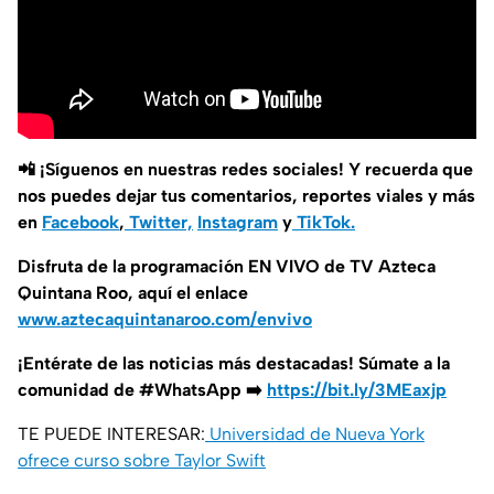
📲 ¡Síguenos en nuestras redes sociales! Y recuerda que
nos puedes dejar tus comentarios, reportes viales y más
en
Facebook
,
Twitter,
Instagram
y
TikTok.
Disfruta de la programación EN VIVO de TV Azteca
Quintana Roo, aquí el enlace
www.aztecaquintanaroo.com/envivo
¡Entérate de las noticias más destacadas! Súmate a la
comunidad de #WhatsApp ➡️
https://bit.ly/3MEaxjp
TE PUEDE INTERESAR:
Universidad de Nueva York
ofrece curso sobre Taylor Swift