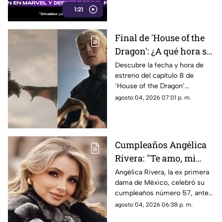
1:21
detalles.
Final de 'House of the
Dragon': ¿A qué hora se
estrena el ÚLTIMO
Descubre la fecha y hora de
estreno del capítulo 8 de
capítulo de la
‘House of the Dragon’
temporada 3 de La Casa
temporada 3 en México. Todos
agosto 04, 2026 07:01 p. m.
del Dragón en México?
los detalles del final de la serie.
Cumpleaños Angélica
Rivera: "Te amo, mi
Gaviota", uno de los
Angélica Rivera, la ex primera
dama de México, celebró su
mensajes a la ex
cumpleaños número 57, ante
primera dama
esto las muestras de cariño no
agosto 04, 2026 06:38 p. m.
esperaron