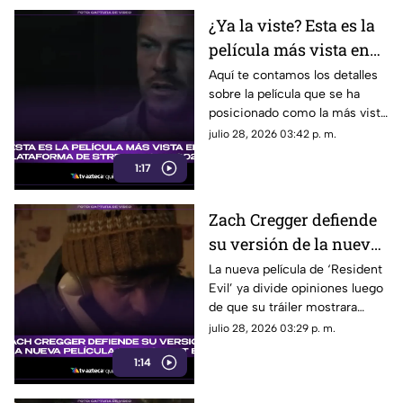
¿Ya la viste? Esta es la
película más vista en
plataforma de
Aquí te contamos los detalles
sobre la película que se ha
streaming en 2026;
posicionado como la más vista
logró superar las 147
en plataforma de streaming de
julio 28, 2026 03:42 p. m.
millones de
lo que va del 2026.
reproducciones
1:17
Zach Cregger defiende
su versión de la nueva
película de 'Resident
La nueva película de ‘Resident
Evil’ ya divide opiniones luego
Evil' y esto fue lo que
de que su tráiler mostrara
dijo al respecto
elementos que no gustan a los
julio 28, 2026 03:29 p. m.
fans del videojuego.
1:14