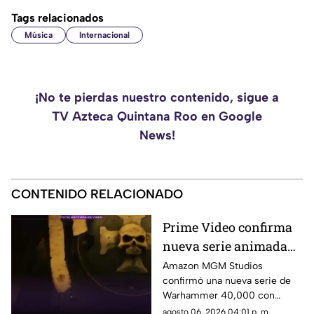
Tags relacionados
Música
Internacional
¡No te pierdas nuestro contenido, sigue a
TV Azteca Quintana Roo en Google
News!
CONTENIDO RELACIONADO
Prime Video confirma
nueva serie animada
de Warhammer 40,000
Amazon MGM Studios
confirmó una nueva serie de
con Henry Cavill
Warhammer 40,000 con
Henry Cavill como productor
agosto 06, 2026 04:01 p. m.