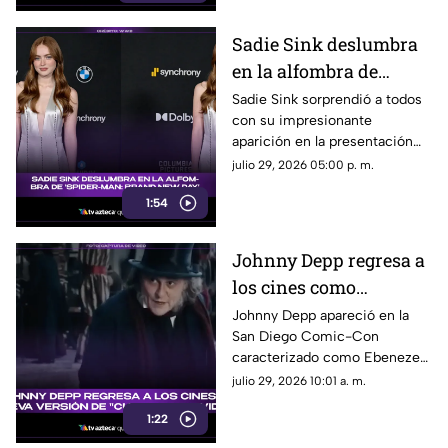
contamos qué fue lo que
ocurrió.
Sadie Sink deslumbra
en la alfombra de
'Spider-Man: Brand
Sadie Sink sorprendió a todos
con su impresionante
New Day'
aparición en la presentación
de ‘Spider-Man: Brand New
julio 29, 2026 05:00 p. m.
Day’. Su look, presencia y
1:54
estilo se robaron todas las
miradas.
Johnny Depp regresa a
los cines como
Ebenezer Scrooge en
Johnny Depp apareció en la
San Diego Comic-Con
nueva versión de
caracterizado como Ebenezer
'Cuento de Navidad'
Scrooge. Aquí te contamos los
julio 29, 2026 10:01 a. m.
detalles de su papel en la
1:22
nueva versión de ‘Cuento de
Navidad’.