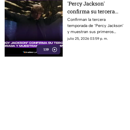
'Percy Jackson'
confirma su tercera
temporada y muestra
Confirman la tercera
temporada de ‘Percy Jackson’
sus primeros minutos:
y muestran sus primeros
¿Cuándo se estrena?
minutos. Fecha de estreno y
julio 25, 2026 03:59 p. m.
todo lo que debes saber.
1:19