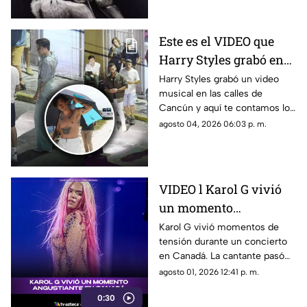
Este es el VIDEO que
Harry Styles grabó en
Cancún: ¿En qué zonas
Harry Styles grabó un video
musical en las calles de
de Quintana Roo filmó
Cancún y aquí te contamos los
el cantante el videoclip
detalles de la grabación, así
agosto 04, 2026 06:03 p. m.
de ‘Lights Up’?
como las zonas en donde filmó
el cantante.
VIDEO l Karol G vivió
un momento
angustiante durante
Karol G vivió momentos de
tensión durante un concierto
una presentación en
en Canadá. La cantante pasó
Canadá
un gran susto en plena
agosto 01, 2026 12:41 p. m.
presentación y el incidente
0:30
quedó captado en video. Te