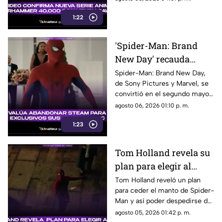
ejecutivo. Aquí los detalles.
1:22
'Spider-Man: Brand
New Day' recauda
millones de dólares y
Spider-Man: Brand New Day,
de Sony Pictures y Marvel, se
es el segundo mejor
convirtió en el segundo mayor
debut de la historia
estreno de fin de semana. Aquí
agosto 06, 2026 01:10 p. m.
todos los detalles.
1:23
Tom Holland revela su
plan para elegir al
próximo Spider-Man
Tom Holland reveló un plan
para ceder el manto de Spider-
en Marvel y despedirse
Man y así poder despedirse del
del personaje
personaje. Aquí te
agosto 05, 2026 01:42 p. m.
compartimos todos los