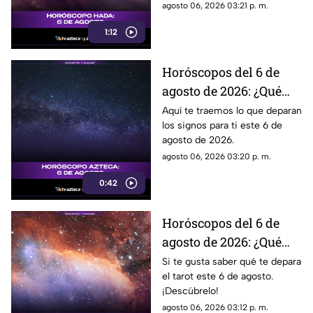
agosto 06, 2026 03:21 p. m.
1:12
Horóscopos del 6 de
agosto de 2026: ¿Qué
revelan los aztecas
Aquí te traemos lo que deparan
los signos para ti este 6 de
hoy?
agosto de 2026.
agosto 06, 2026 03:20 p. m.
0:42
Horóscopos del 6 de
agosto de 2026: ¿Qué
revelan las cartas del
Si te gusta saber qué te depara
el tarot este 6 de agosto.
tarot?
¡Descúbrelo!
agosto 06, 2026 03:12 p. m.