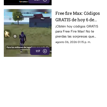
Free fire Max: Códigos
GRATIS de hoy 6 de
agosto de 2026.
¡Obtén hoy códigos GRATIS
para Free Fire Max! No te
pierdas las sorpresas que
traemos para ti en el mundo
agosto 06, 2026 01:15 p. m.
de los videojuegos. ¡Entérate
1:17
más aquí!