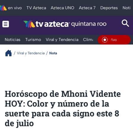
en vivo
TV Azteca
Azteca UNO
Azteca 7
Deportes
Notic
Noticias
Turismo
Viral y Tendencia
Clima
Tráfico
Deporte
En Vivo
Viral y Tendencia
Nota
Horóscopo de Mhoni Vidente
HOY: Color y número de la
suerte para cada signo este 8
de julio