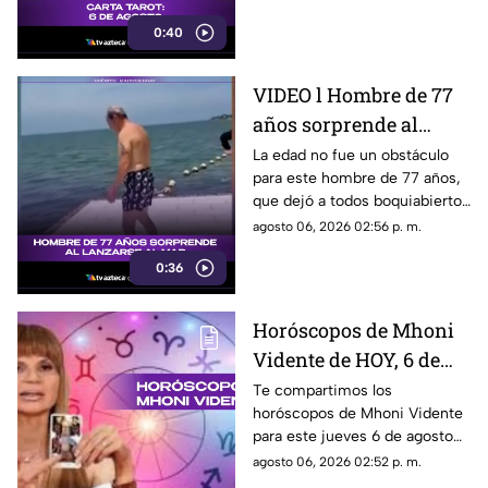
0:40
VIDEO l Hombre de 77
años sorprende al
lanzarse al mar con
La edad no fue un obstáculo
para este hombre de 77 años,
una marometa
que dejó a todos boquiabiertos
al lanzarse al mar con una
agosto 06, 2026 02:56 p. m.
impresionante marometa. El
0:36
momento, captado en video,
ya genera miles de reacciones
en redes sociales.
Horóscopos de Mhoni
Vidente de HOY, 6 de
agosto de 2026: Estas
Te compartimos los
horóscopos de Mhoni Vidente
son todas las
para este jueves 6 de agosto
predicciones para cada
de 2026 y sus predicciones
agosto 06, 2026 02:52 p. m.
signo zodiacal
para cada signo del zodiaco.