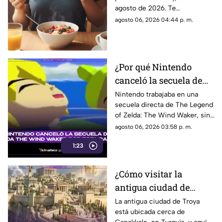
Repite estas palabras y
agosto de 2026. Te
llena tu día de energía
compartimos un mensaje
agosto 06, 2026 04:44 p. m.
motivador para empezar con
energía y atraer abundancia.
¿Por qué Nintendo
canceló la secuela de
Zelda The Wind
Nintendo trabajaba en una
secuela directa de The Legend
Waker? Aquí te
of Zelda: The Wind Waker, sin
explicamos la razón
embargo, fue cancelada. Aquí
agosto 06, 2026 03:58 p. m.
los detalles al respecto.
1:23
¿Cómo visitar la
antigua ciudad de
Troya en Turquía y qué
La antigua ciudad de Troya
está ubicada cerca de
se sabe de su origen