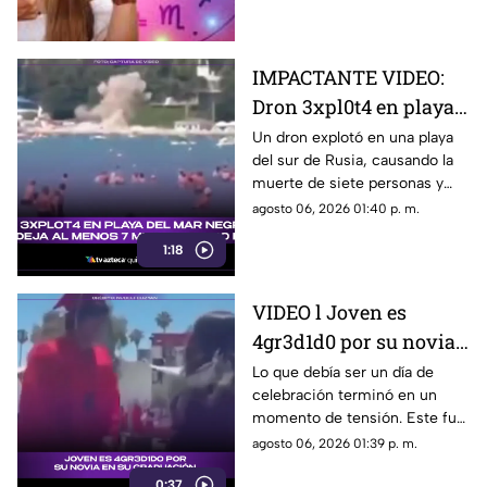
Todos los detalles.
IMPACTANTE VIDEO:
Dron 3xpl0t4 en playa y
deja al menos 7
Un dron explotó en una playa
del sur de Rusia, causando la
mu3rt0s y 40 h3r1d0s;
muerte de siete personas y
esto se sabe de lo
alrededor de 40 heridos. Estos
agosto 06, 2026 01:40 p. m.
ocurrido en Rusia
son todos los detalles al
1:18
respecto.
VIDEO l Joven es
4gr3d1d0 por su novia
en su graduación
Lo que debía ser un día de
celebración terminó en un
momento de tensión. Este fue
el momento EXACTO donde
agosto 06, 2026 01:39 p. m.
un joven fue agredido por su
0:37
novia durante su graduación.