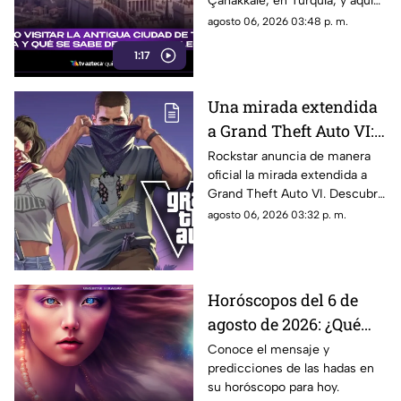
Çanakkale, en Turquía, y aquí
legendario?
te explicamos todos los
agosto 06, 2026 03:48 p. m.
detalles al respecto.
1:17
Una mirada extendida
a Grand Theft Auto VI:
¿Cuándo, dónde y a qué
Rockstar anuncia de manera
oficial la mirada extendida a
hora de México se
Grand Theft Auto VI. Descubre
estrena este adelanto
fecha, horario, dónde verla y
agosto 06, 2026 03:32 p. m.
de GTA?
qué puede mostrar este nuevo
avance.
Horóscopos del 6 de
agosto de 2026: ¿Qué
revelan las hadas hoy?
Conoce el mensaje y
predicciones de las hadas en
su horóscopo para hoy.