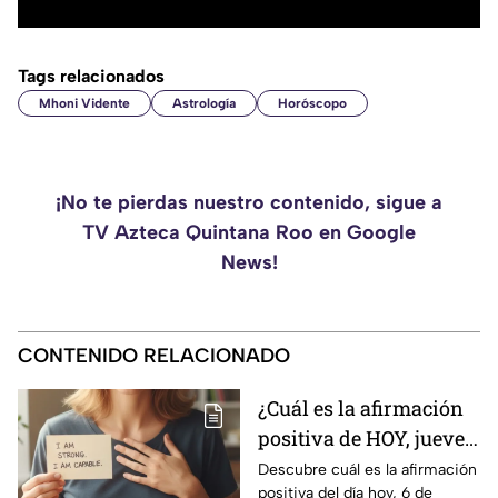
Tags relacionados
Mhoni Vidente
Astrología
Horóscopo
¡No te pierdas nuestro contenido, sigue a
TV Azteca Quintana Roo en Google
News!
CONTENIDO RELACIONADO
¿Cuál es la afirmación
positiva de HOY, jueves
6 de agosto de 2026?
Descubre cuál es la afirmación
positiva del día hoy, 6 de