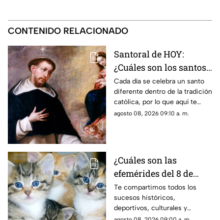
CONTENIDO RELACIONADO
Santoral de HOY:
¿Cuáles son los santos
que se celebran este
Cada día se celebra un santo
diferente dentro de la tradición
sábado 8 de agosto de
católica, por lo que aquí te
2026?
compartimos el santoral
agosto 08, 2026 09:10 a. m.
completo de hoy, sábado 8 de
agosto.
¿Cuáles son las
efemérides del 8 de
agosto? Esto se celebra
Te compartimos todos los
sucesos históricos,
un día como hoy en
deportivos, culturales y
México y el mundo
divertidos que marcaron las
agosto 08, 2026 09:00 a. m.