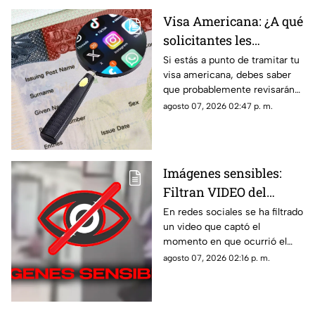
Visa Americana: ¿A qué
solicitantes les
revisarán las redes
Si estás a punto de tramitar tu
visa americana, debes saber
sociales para su
que probablemente revisarán
proceso?
tus redes sociales, así que te
agosto 07, 2026 02:47 p. m.
compartimos la lista de los que
pasarían por este filtro.
Imágenes sensibles:
Filtran VIDEO del
t1r0t30 de en escuela
En redes sociales se ha filtrado
un video que captó el
que dejó a 7 mu3rt0s y
momento en que ocurrió el
más de 30 h3r1d0s; así
tiroteo que dejó a 7 muertos y
agosto 07, 2026 02:16 p. m.
ocurrió la m4s4cr3
más de treinta heridos en una
escuela.