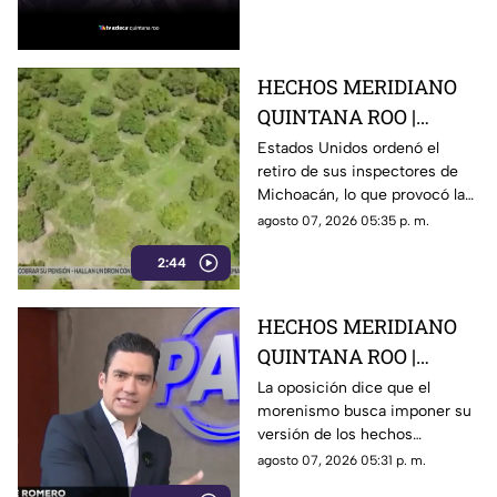
hoy en Cancún, así como el
resto de las divisas.
HECHOS MERIDIANO
QUINTANA ROO |
E.E.U.U retira a sus
Estados Unidos ordenó el
retiro de sus inspectores de
inspectores en
Michoacán, lo que provocó la
Michoacán y provocá
suspensión de las
agosto 07, 2026 05:35 p. m.
la suspensión de
exportaciones de aguacate y
exportaciones de
2:44
pérdidas millonarias.
aguacate
HECHOS MERIDIANO
QUINTANA ROO |
Oposición señala que el
La oposición dice que el
morenismo busca imponer su
morenismo quiere
versión de los hechos
imponer su versión de
mediante la censura, callar los
agosto 07, 2026 05:31 p. m.
los hechos usando la
señalamientos contra