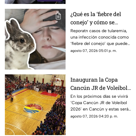
mayor alcance y credibilidad
de México. Contra la
¿Qué es la ‘fiebre del
evidencia, nadie puede.
conejo’ y cómo se
contagia? Reportan
Reporatn casos de tularemia,
una infección conocida como
casos de tularemia y
‘fiebre del conejo’ que puede
genera alerta en la
resultar muy grave. Te
agosto 07, 2026 05:01 p. m.
población
explicamos qué es y cómo se
contagia.
Inauguran la Copa
Cancún JR de Voleibol
2026 en Cancún; aquí
En los próximos días se vivirá
‘Copa Cancún JR de Voleibol
las fechas, categorías y
2026’ en Cancún y estas serán
premios
las fechas, las categorías y los
agosto 07, 2026 04:20 p. m.
premios que disputarán los
equipos.