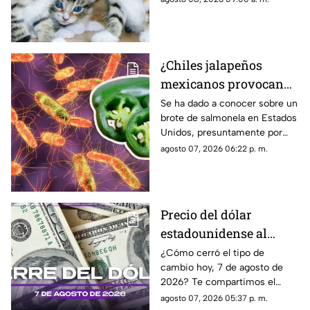
efemérides del 8 de agosto; se
celebra el Día Mundial de los
Gatos.
¿Chiles jalapeños
mexicanos provocan
brote de salmonela en
Se ha dado a conocer sobre un
brote de salmonela en Estados
Estados Unidos? Esto
Unidos, presuntamente por
debes saber
chiles jalapeños mexicanos,
agosto 07, 2026 06:22 p. m.
autoridades ya realizan
investigación.
Precio del dólar
estadounidense al
CIERRE de HOY, viernes
¿Cómo cerró el tipo de
cambio hoy, 7 de agosto de
7 de agosto de 2026, en
2026? Te compartimos el
Cancún
precio del dólar al cierre de
agosto 07, 2026 05:37 p. m.