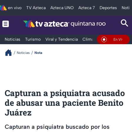
en vivo
TV Azteca
Azteca UNO
Azteca 7
Deportes
Notic
Noticias
Turismo
Viral y Tendencia
Clima
Tráfico
Deporte
En Vivo
Noticias
Nota
Capturan a psiquiatra acusado
de abusar una paciente Benito
Juárez
Capturan a psiquiatra buscado por los