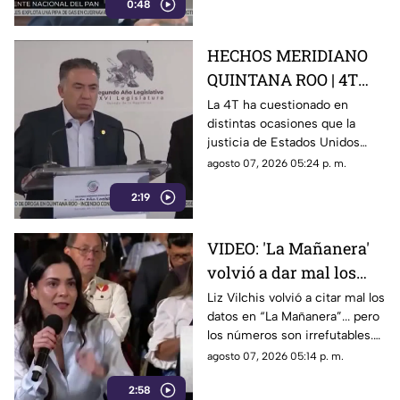
censura
0:48
presuntos narcopolíticos de la
4T y presentar a la oposición
como la villana.
HECHOS MERIDIANO
QUINTANA ROO | 4T
sigue cuestionando los
La 4T ha cuestionado en
distintas ocasiones que la
señalamientos de
justicia de Estados Unidos
E.E.U.U contra
proceda contra presuntos
agosto 07, 2026 05:24 p. m.
narc0polít1c0s como
narcopolíticos con base en
Rocha Moya
2:19
testimonios de testigos
protegidos, un mecanismo
que mantiene bajo la mira a
VIDEO: 'La Mañanera'
Rocha Moya, Enrique Inzunza y
volvió a dar mal los
otros funcionarios morenistas.
datos: TV Azteca es el
Liz Vilchis volvió a citar mal los
datos en “La Mañanera”... pero
medio tradicional con
los números son irrefutables.
mayor alcance y
El estudio internacional de
agosto 07, 2026 05:14 p. m.
credibilidad de México
Reuters lo confirma: TV Azteca
2:58
es el medio tradicional con