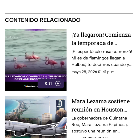
CONTENIDO RELACIONADO
¡Ya llegaron! Comienza
la temporada de
flamingos en Holbox
¡El espectáculo rosa comenzó!
Miles de flamingos llegan a
Holbox; te decimos cuándo y
cómo disfrutar de esta
mayo 28, 2026 01:41 p. m.
impresionante temporada en
0:31
Quintana Roo.
Mara Lezama sostiene
reunión en Houston
para fortalecer las
La gobernadora de Quintana
Roo, Mara Lezama Espinosa,
alianzas con el Caribe
sostuvo una reunión en
Mexicano
Houston para fortalecer las