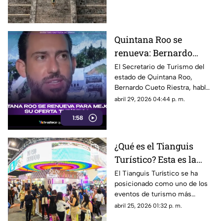
sociales quien subió el templo
de Kukulkán.
Quintana Roo se
renueva: Bernardo
Cueto habla sobre
El Secretario de Turismo del
estado de Quintana Roo,
proyectos en el estado
Bernardo Cueto Riestra, habló
para 2026
sobre los proyectos en el
abril 29, 2026 04:44 p. m.
estado en materia turística.
1:58
¿Qué es el Tianguis
Turístico? Esta es la
finalidad del evento de
El Tianguis Turístico se ha
posicionado como uno de los
turismo más grande de
eventos de turismo más
México
grandes de México y aquí te
abril 25, 2026 01:32 p. m.
explicamos qué es y cuál es su