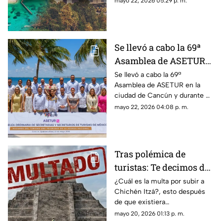
mayo 22, 2026 05:29 p. m.
alianzas con el Caribe
Mexicano.
Se llevó a cabo la 69ª
Asamblea de ASETUR
en Cancún y Quintana
Se llevó a cabo la 69ª
Asamblea de ASETUR en la
Roo reafirma su
ciudad de Cancún y durante el
liderazgo turístico
evento, el estado de Quintana
mayo 22, 2026 04:08 p. m.
Roo reafirma su liderazgo
turístico.
Tras polémica de
turistas: Te decimos de
cuánto es la multa por
¿Cuál es la multa por subir a
Chichén Itzá?, esto después
subir a Chichén Itzá
de que existiera
"#LadyChichenItza” en redes
mayo 20, 2026 01:13 p. m.