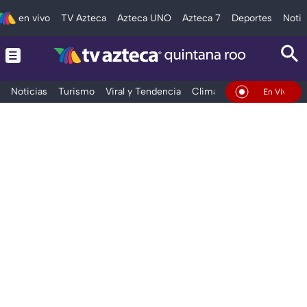
en vivo
TV Azteca
Azteca UNO
Azteca 7
Deportes
Notic
Noticias
Turismo
Viral y Tendencia
Clima
Tráfico
Deporte
En Vivo