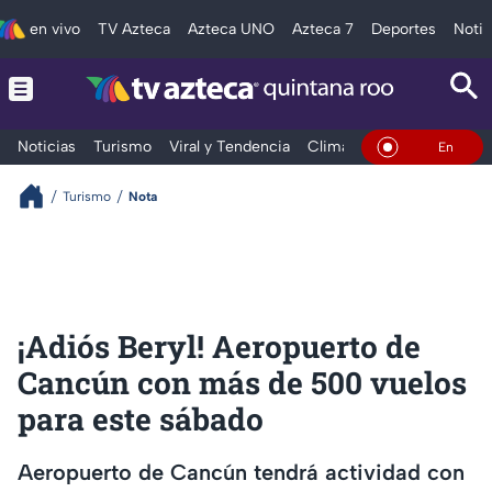
en vivo
TV Azteca
Azteca UNO
Azteca 7
Deportes
Notic
Noticias
Turismo
Viral y Tendencia
Clima
Tráfico
Deporte
En Vivo
Turismo
Nota
¡Adiós Beryl! Aeropuerto de
Cancún con más de 500 vuelos
para este sábado
Aeropuerto de Cancún tendrá actividad con