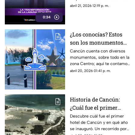
contamos los detalles:
abril 21, 2026 12:19 p. m.
0:34
¿Los conocías? Estos
son los monumentos
emblemáticos en
Cancún cuenta con diversos
monumentos, sobre todo en la
Cancún: Checa sus
zona Centro; aquí te contamos
apodos y nombres
sus nombres reales y los
abril 20, 2026 01:41 p. m.
reales
apodos que la gente les dio
con los años
Historia de Cancún:
¿Cuál fue el primer
hotel en construirse y
Descubre cuál fue el primer
hotel de Cancún y en qué año
en qué año se
se inauguró. Un recorrido por
inauguró?