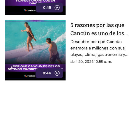
lujo. ¡Descubre el plan perfecto
0:45
para ti y tu pareja!
5 razones por las que
Cancún es uno de los
destinos más amados
Descubre por qué Cancún
enamora a millones con sus
del mundo por turistas
playas, clima, gastronomía y
diversión.
abril 20, 2026 10:55 a. m.
0:44