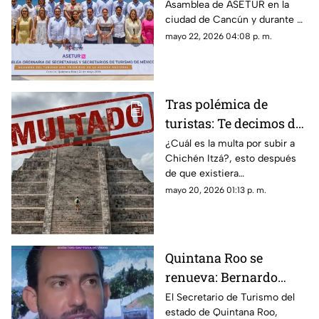
Asamblea de ASETUR en la
Roo reafirma su
ciudad de Cancún y durante el
liderazgo turístico
evento, el estado de Quintana
mayo 22, 2026 04:08 p. m.
Roo reafirma su liderazgo
turístico.
Tras polémica de
turistas: Te decimos de
cuánto es la multa por
¿Cuál es la multa por subir a
Chichén Itzá?, esto después
subir a Chichén Itzá
de que existiera
"#LadyChichenItza” en redes
mayo 20, 2026 01:13 p. m.
sociales quien subió el templo
de Kukulkán.
Quintana Roo se
renueva: Bernardo
Cueto habla sobre
El Secretario de Turismo del
estado de Quintana Roo,
proyectos en el estado