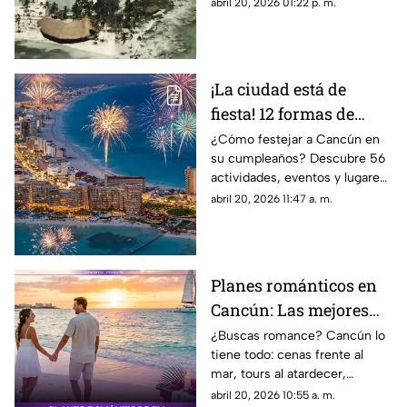
la historia del Playa Blanca y
abril 20, 2026 01:22 p. m.
los pioneros del Caribe
Mexicano.
¡La ciudad está de
fiesta! 12 formas de
celebrar a Cancún en
¿Cómo festejar a Cancún en
su cumpleaños? Descubre 56
su 56 Aniversario
actividades, eventos y lugares
para celebrar el 56 Aniversario
abril 20, 2026 11:47 a. m.
de la ciudad este 2026.
Planes románticos en
Cancún: Las mejores
experiencias para vivir
¿Buscas romance? Cancún lo
tiene todo: cenas frente al
en pareja este 2026
mar, tours al atardecer,
cenotes mágicos y spas de
abril 20, 2026 10:55 a. m.