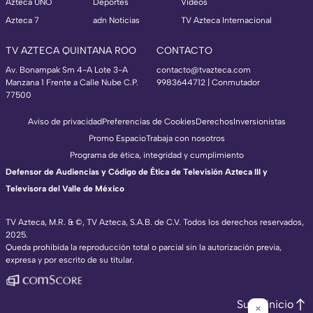
Azteca UNO
Deportes
Videos
Azteca 7
adn Noticias
TV Azteca Internacional
TV AZTECA QUINTANA ROO
CONTACTO
Av. Bonampak Sm 4-A Lote 3-A
contacto@tvazteca.com
Manzana 1 Frente a Calle Nube C.P.
9983644712 | Conmutador
77500
Aviso de privacidad
Preferencias de Cookies
Derechos
Inversionistas
Promo Espacio
Trabaja con nosotros
Programa de ética, integridad y cumplimiento
Defensor de Audiencias y Código de Ética de Televisión Azteca III y
Televisora del Valle de México
TV Azteca, M.R. & ©, TV Azteca, S.A.B. de C.V. Todos los derechos reservados,
2025.
Queda prohibida la reproducción total o parcial sin la autorización previa,
expresa y por escrito de su titular.
Subir inicio