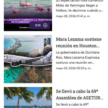
flamingos en Holbox
¡El espectáculo rosa comenzó!
Miles de flamingos llegan a
Holbox; te decimos cuándo y
cómo disfrutar de esta
mayo 28, 2026 01:41 p. m.
impresionante temporada en
0:31
Quintana Roo.
Mara Lezama sostiene
reunión en Houston
para fortalecer las
La gobernadora de Quintana
Roo, Mara Lezama Espinosa,
alianzas con el Caribe
sostuvo una reunión en
Mexicano
Houston para fortalecer las
mayo 22, 2026 05:29 p. m.
alianzas con el Caribe
Mexicano.
Se llevó a cabo la 69ª
Asamblea de ASETUR
en Cancún y Quintana
Se llevó a cabo la 69ª