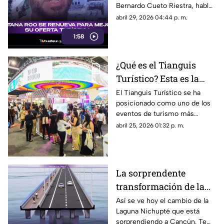
Bernardo Cueto Riestra, habló
para 2026
sobre los proyectos en el
abril 29, 2026 04:44 p. m.
estado en materia turística.
1:58
¿Qué es el Tianguis
Turístico? Esta es la
finalidad del evento de
El Tianguis Turístico se ha
posicionado como uno de los
turismo más grande de
eventos de turismo más
México
grandes de México y aquí te
abril 25, 2026 01:32 p. m.
explicamos qué es y cuál es su
finalidad.
La sorprendente
transformación de la
Laguna Nichupté: Así
Así se ve hoy el cambio de la
Laguna Nichupté que está
se ve actualmente
sorprendiendo a Cancún. Te