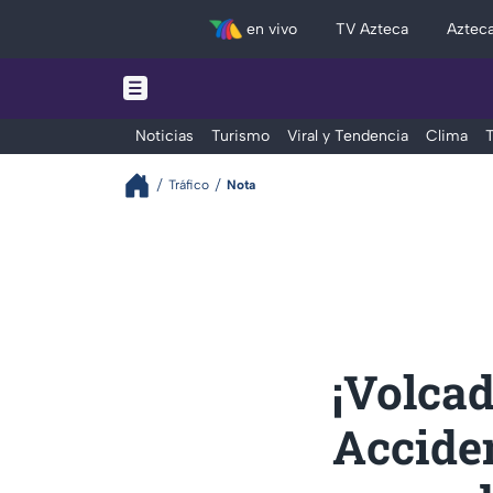
en vivo
TV Azteca
Aztec
Noticias
Turismo
Viral y Tendencia
Clima
T
Tráfico
Nota
¡Volcad
Acciden