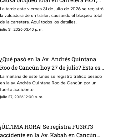
viernes 31 de julio de 2026; ¿dónde y a
La tarde este viernes 31 de julio de 2026 se registró
la volcadura de un tráiler, causando el bloqueo total
qué altura ocurrió?
de la carretera. Aquí todos los detalles.
julio 31, 2026 03:40 p. m.
¿Qué pasó en la Av. Andrés Quintana
Roo de Cancún hoy 27 de julio? Esta es
la razón del tráfico hoy
La mañana de este lunes se registró tráfico pesado
en la av. Andrés Quintana Roo de Cancún por un
fuerte accidente.
julio 27, 2026 12:00 p. m.
¡ÚLTIMA HORA! Se registra FU3RT3
accidente en la Av. Kabah en Cancún