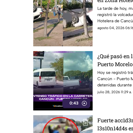
agosto de 2026
La tarde de hoy, m
registró la volcad
4cc1d3nt3 en 
Hotelera de Cancún
accidente.
agosto 04, 2026 06:16
¿Qué pasó en l
Puerto Morelo
Esto se sabe de
Hoy se registró trá
Cancún - Puerto M
detenidas durante
que originó la dete
julio 28, 2026 11:29 a.
0:43
Fuerte acc1d3
l3s10n14d4s en