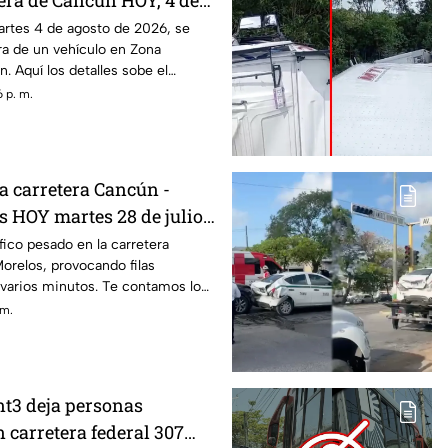
; esto se sabe del
artes 4 de agosto de 2026, se
ura de un vehículo en Zona
Blvd. Kukulcán
. Aquí los detalles sobe el
 p. m.
a carretera Cancún -
s HOY martes 28 de julio?
l tráfico
fico pesado en la carretera
orelos, provocando filas
 varios minutos. Te contamos lo
nción al flujo vehicular.
 m.
nt3 deja personas
 carretera federal 307