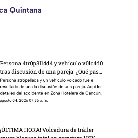
eca Quintana
Persona 4tr0p3ll4d4 y vehículo v0lc4d0
tras discusión de una pareja: ¿Qué pasó
en la Zona Hotelera de Cancún HOY, 4
Persona atropellada y un vehículo volcado fue el
resultado de una la discusión de una pareja. Aquí los
de agosto de 2026?
detalles del accidente en Zona Hotelera de Cancún.
agosto 04, 2026 07:36 p. m.
¡ÚLTIMA HORA! Volcadura de tráiler
causa bloqueo total en carretera HOY,