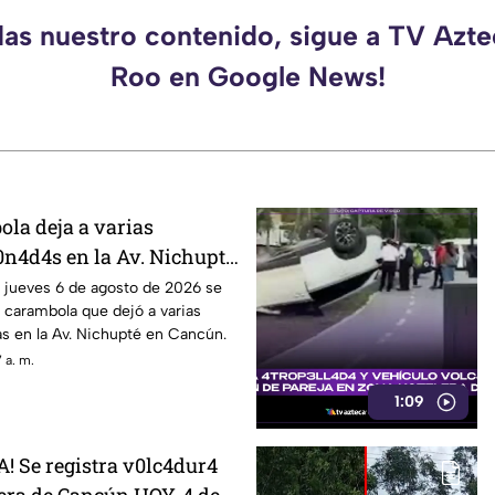
das nuestro contenido, sigue a TV Azt
Roo en Google News!
ola deja a varias
0n4d4s en la Av. Nichupté
, jueves 6 de agosto de
 jueves 6 de agosto de 2026 se
e carambola que dejó a varias
ta tráfico pesado
s en la Av. Nichupté en Cancún.
 a. m.
1:09
 Se registra v0lc4dur4
era de Cancún HOY, 4 de