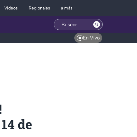
Regionales
Videos
a más +
En Vivo
!
 14 de