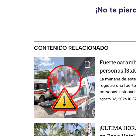
¡No te pier
CONTENIDO RELACIONADO
Fuerte caramb
personas l3s1
de Cancún HOY
La mañana de este
registró una fuert
2026; se repor
personas lesionada
agosto 06, 2026 10:37
¡ÚLTIMA HORA!
en Zona Hotel