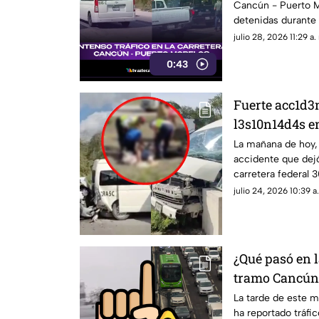
Cancún - Puerto M
detenidas durante
que originó la dete
julio 28, 2026 11:29 a.
0:43
Fuerte acc1d3
l3s10n14d4s en
tramo Playa d
La mañana de hoy, 
accidente que dejó
Esto se sabe d
carretera federal 
Cancún.
julio 24, 2026 10:39 a
¿Qué pasó en l
tramo Cancún
Reportan tráfi
La tarde de este m
ha reportado tráfic
miércoles 15 de