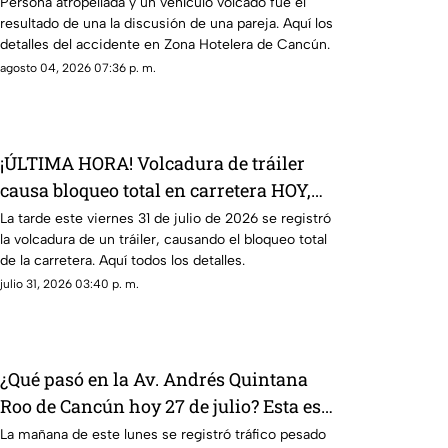
en la Zona Hotelera de Cancún HOY, 4
Persona atropellada y un vehículo volcado fue el
resultado de una la discusión de una pareja. Aquí los
de agosto de 2026?
detalles del accidente en Zona Hotelera de Cancún.
agosto 04, 2026 07:36 p. m.
¡ÚLTIMA HORA! Volcadura de tráiler
causa bloqueo total en carretera HOY,
viernes 31 de julio de 2026; ¿dónde y a
La tarde este viernes 31 de julio de 2026 se registró
la volcadura de un tráiler, causando el bloqueo total
qué altura ocurrió?
de la carretera. Aquí todos los detalles.
julio 31, 2026 03:40 p. m.
¿Qué pasó en la Av. Andrés Quintana
Roo de Cancún hoy 27 de julio? Esta es
la razón del tráfico hoy
La mañana de este lunes se registró tráfico pesado