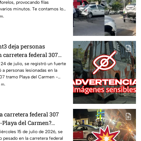
orelos, provocando filas
 varios minutos. Te contamos lo
nción al flujo vehicular.
 m.
nt3 deja personas
 carretera federal 307
el Carmen - Cancún HOY:
24 de julio, se registró un fuerte
 a personas lesionadas en la
el choque
307 tramo Playa del Carmen -
. m.
a carretera federal 307
-Playa del Carmen?
co pesado la tarde de HOY,
iércoles 15 de julio de 2026, se
o pesado en la carretera federal
 julio; esto se sabe