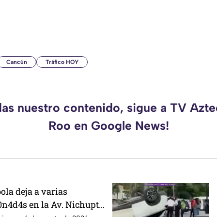
Cancún
Tráfico HOY
das nuestro contenido, sigue a TV Azt
Roo en Google News!
ola deja a varias
0n4d4s en la Av. Nichupté