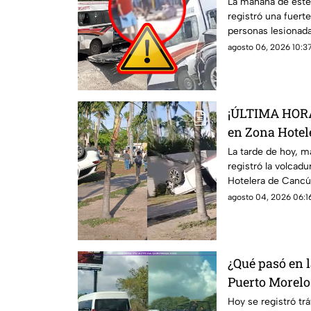
de Cancún HOY
La mañana de este
registró una fuert
2026; se repor
personas lesionada
agosto 06, 2026 10:37
¡ÚLTIMA HORA!
en Zona Hotel
agosto de 2026
La tarde de hoy, m
registró la volcad
4cc1d3nt3 en 
Hotelera de Cancún
accidente.
agosto 04, 2026 06:16
¿Qué pasó en l
Puerto Morelo
Esto se sabe de
Hoy se registró trá