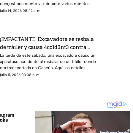
congestionamiento vial durante varios minutos.
julio 14, 2026 08:42 a. m.
¡IMPACTANTE! Excavadora se resbala
de tráiler y causa 4cc1d3nt3 contra
vehículo en la Av. López Portillo en
La tarde de este sábado, una excavadora causó un
aparatoso accidente al resbalar de un tráiler donde
Cancún
era transportada en Cancún. Aquí los detalles.
julio 11, 2026 03:08 p. m.