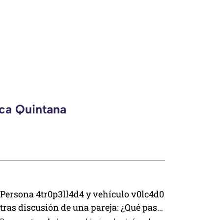
eca Quintana
Persona 4tr0p3ll4d4 y vehículo v0lc4d0
tras discusión de una pareja: ¿Qué pasó