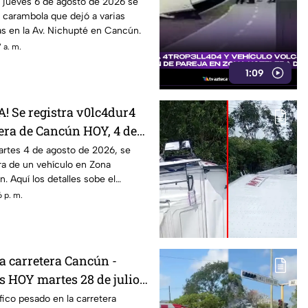
, jueves 6 de agosto de
 jueves 6 de agosto de 2026 se
e carambola que dejó a varias
ta tráfico pesado
s en la Av. Nichupté en Cancún.
 a. m.
1:09
 Se registra v0lc4dur4
era de Cancún HOY, 4 de
; esto se sabe del
artes 4 de agosto de 2026, se
ura de un vehículo en Zona
Blvd. Kukulcán
. Aquí los detalles sobe el
 p. m.
a carretera Cancún -
s HOY martes 28 de julio?
l tráfico
fico pesado en la carretera