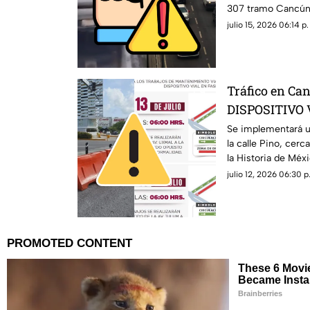
307 tramo Cancún-
detalles.
julio 15, 2026 06:14 p.
Tráfico en C
DISPOSITIVO V
las FECHAS de
Se implementará un
la calle Pino, cer
ALTERNAS
la Historia de Méx
vías alternas.
julio 12, 2026 06:30 p