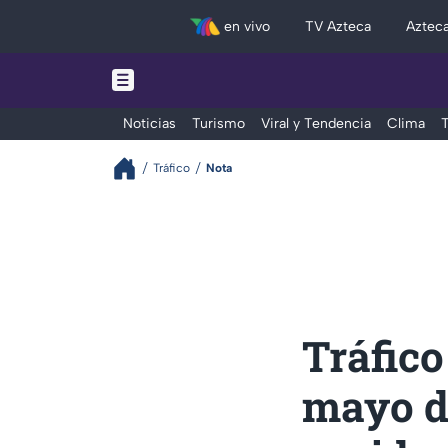
en vivo
TV Azteca
Aztec
Noticias
Turismo
Viral y Tendencia
Clima
T
Tráfico
Nota
Tráfico
mayo de