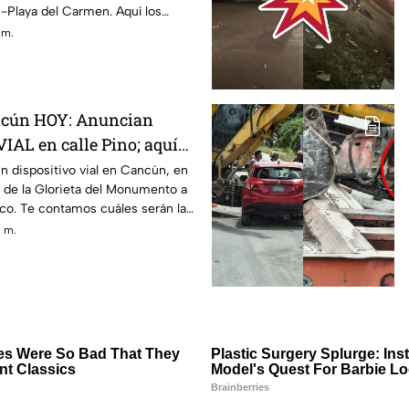
Playa del Carmen. Aquí los
 m.
ancún HOY: Anuncian
IAL en calle Pino; aquí
 duración y rutas
 dispositivo vial en Cancún, en
ca de la Glorieta del Monumento a
ico. Te contamos cuáles serán las
. m.