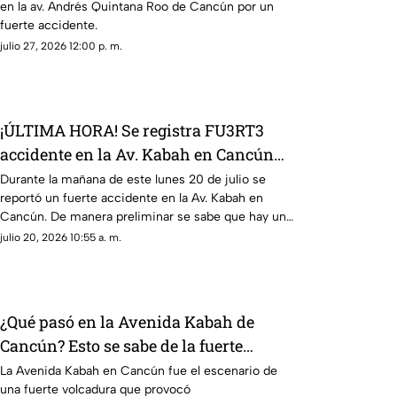
en la av. Andrés Quintana Roo de Cancún por un
fuerte accidente.
julio 27, 2026 12:00 p. m.
¡ÚLTIMA HORA! Se registra FU3RT3
accidente en la Av. Kabah en Cancún
HOY 20 de julio; hay lesionados
Durante la mañana de este lunes 20 de julio se
reportó un fuerte accidente en la Av. Kabah en
Cancún. De manera preliminar se sabe que hay una
persona lesionada.
julio 20, 2026 10:55 a. m.
¿Qué pasó en la Avenida Kabah de
Cancún? Esto se sabe de la fuerte
volcadura provocada por un auto de
La Avenida Kabah en Cancún fue el escenario de
una fuerte volcadura que provocó
lujo