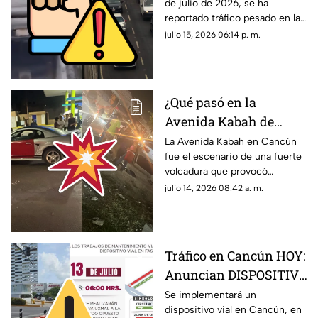
de julio de 2026, se ha
del Carmen? Reportan
reportado tráfico pesado en la
tráfico pesado la tarde
carretera federal 307 tramo
julio 15, 2026 06:14 p. m.
de HOY, miércoles 15 de
Cancún-Playa del Carmen.
julio; esto se sabe
Aquí los detalles.
¿Qué pasó en la
Avenida Kabah de
Cancún? Esto se sabe
La Avenida Kabah en Cancún
fue el escenario de una fuerte
de la fuerte volcadura
volcadura que provocó
provocada por un auto
congestionamiento vial
julio 14, 2026 08:42 a. m.
de lujo
durante varios minutos.
Tráfico en Cancún HOY:
Anuncian DISPOSITIVO
VIAL en calle Pino; aquí
Se implementará un
dispositivo vial en Cancún, en
las FECHAS de