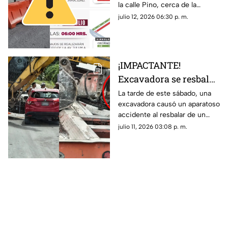
la calle Pino, cerca de la
duración y rutas
Glorieta del Monumento a la
julio 12, 2026 06:30 p. m.
ALTERNAS
Historia de México. Te
contamos cuáles serán las vías
alternas.
¡IMPACTANTE!
Excavadora se resbala
de tráiler y causa
La tarde de este sábado, una
excavadora causó un aparatoso
4cc1d3nt3 contra
accidente al resbalar de un
vehículo en la Av.
tráiler donde era transportada
julio 11, 2026 03:08 p. m.
López Portillo en
en Cancún. Aquí los detalles.
Cancún