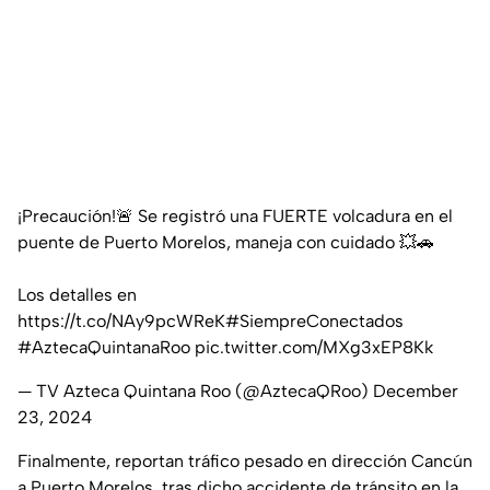
¡Precaución!🚨 Se registró una FUERTE volcadura en el
puente de Puerto Morelos, maneja con cuidado 💥🚗
Los detalles en
https://t.co/NAy9pcWReK
#SiempreConectados
#AztecaQuintanaRoo
pic.twitter.com/MXg3xEP8Kk
— TV Azteca Quintana Roo (@AztecaQRoo)
December
23, 2024
Finalmente, reportan tráfico pesado en dirección Cancún
a Puerto Morelos, tras dicho accidente de tránsito en la