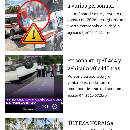
a varias personas
l3s10n4d4s en la Av.
La mañana de este jueves 6 de
agosto de 2026 se registró una
Nichupté de Cancún
fuerte carambola que dejó a
HOY, jueves 6 de agosto
varias personas lesionadas en
agosto 06, 2026 10:37 a. m.
de 2026; se reporta
la Av. Nichupté en Cancún.
tráfico pesado
Persona 4tr0p3ll4d4 y
vehículo v0lc4d0 tras
discusión de una
Persona atropellada y un
vehículo volcado fue el
pareja: ¿Qué pasó en la
resultado de una la discusión
Zona Hotelera de
de una pareja. Aquí los detalles
agosto 04, 2026 07:36 p. m.
Cancún HOY, 4 de
del accidente en Zona Hotelera
agosto de 2026?
1:09
de Cancún.
¡ÚLTIMA HORA! Se