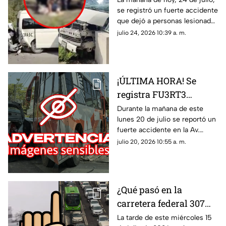
se registró un fuerte accidente
tramo Playa del
que dejó a personas lesionadas
Carmen - Cancún HOY:
en la carretera federal 307
julio 24, 2026 10:39 a. m.
Esto se sabe del choque
tramo Playa del Carmen -
Cancún.
¡ÚLTIMA HORA! Se
registra FU3RT3
accidente en la Av.
Durante la mañana de este
lunes 20 de julio se reportó un
Kabah en Cancún HOY
fuerte accidente en la Av.
20 de julio; hay
Kabah en Cancún. De manera
julio 20, 2026 10:55 a. m.
lesionados
preliminar se sabe que hay una
persona lesionada.
¿Qué pasó en la
carretera federal 307
tramo Cancún-Playa
La tarde de este miércoles 15