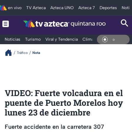
en vivo
TV Azteca
Azteca UNO
Azteca 7
Deportes
Notic
Noticias
Turismo
Viral y Tendencia
Clima
Tráfico
Deporte
En Vi
Tráfico
Nota
VIDEO: Fuerte volcadura en el
puente de Puerto Morelos hoy
lunes 23 de diciembre
Fuerte accidente en la carretera 307