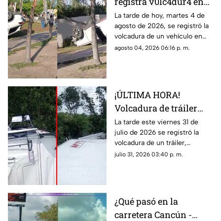
registra v0lc4dur4 en
Zona Hotelera de
La tarde de hoy, martes 4 de
agosto de 2026, se registró la
Cancún HOY, 4 de
volcadura de un vehículo en
agosto de 2026; esto se
Zona Hotelera de Cancún. Aquí
agosto 04, 2026 06:16 p. m.
sabe del 4cc1d3nt3 en
los detalles sobe el accidente.
Blvd. Kukulcán
¡ÚLTIMA HORA!
Volcadura de tráiler
causa bloqueo total en
La tarde este viernes 31 de
julio de 2026 se registró la
carretera HOY, viernes
volcadura de un tráiler,
31 de julio de 2026;
causando el bloqueo total de la
julio 31, 2026 03:40 p. m.
¿dónde y a qué altura
carretera. Aquí todos los
ocurrió?
detalles.
¿Qué pasó en la
carretera Cancún -