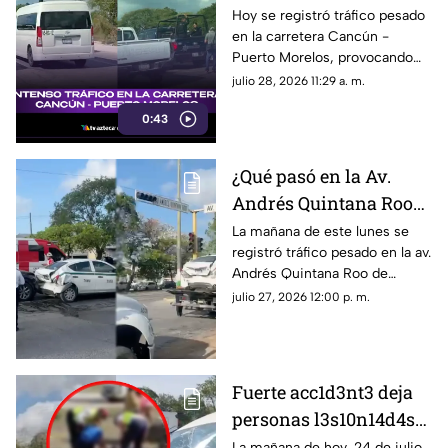
Puerto Morelos HOY
Hoy se registró tráfico pesado
en la carretera Cancún -
martes 28 de julio? Esto
Puerto Morelos, provocando
se sabe del tráfico
filas detenidas durante varios
julio 28, 2026 11:29 a. m.
minutos. Te contamos lo que
0:43
originó la detención al flujo
vehicular.
¿Qué pasó en la Av.
Andrés Quintana Roo
de Cancún hoy 27 de
La mañana de este lunes se
registró tráfico pesado en la av.
julio? Esta es la razón
Andrés Quintana Roo de
del tráfico hoy
Cancún por un fuerte
julio 27, 2026 12:00 p. m.
accidente.
Fuerte acc1d3nt3 deja
personas l3s10n14d4s
en carretera federal 307
La mañana de hoy, 24 de julio,