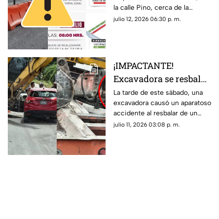
la calle Pino, cerca de la
duración y rutas
Glorieta del Monumento a la
julio 12, 2026 06:30 p. m.
ALTERNAS
Historia de México. Te
contamos cuáles serán las vías
alternas.
¡IMPACTANTE!
Excavadora se resbala
de tráiler y causa
La tarde de este sábado, una
excavadora causó un aparatoso
4cc1d3nt3 contra
accidente al resbalar de un
vehículo en la Av.
tráiler donde era transportada
julio 11, 2026 03:08 p. m.
López Portillo en
en Cancún. Aquí los detalles.
Cancún