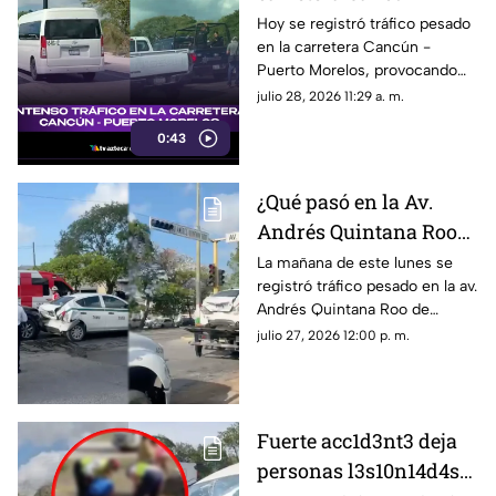
Puerto Morelos HOY
Hoy se registró tráfico pesado
en la carretera Cancún -
martes 28 de julio? Esto
Puerto Morelos, provocando
se sabe del tráfico
filas detenidas durante varios
julio 28, 2026 11:29 a. m.
minutos. Te contamos lo que
0:43
originó la detención al flujo
vehicular.
¿Qué pasó en la Av.
Andrés Quintana Roo
de Cancún hoy 27 de
La mañana de este lunes se
registró tráfico pesado en la av.
julio? Esta es la razón
Andrés Quintana Roo de
del tráfico hoy
Cancún por un fuerte
julio 27, 2026 12:00 p. m.
accidente.
Fuerte acc1d3nt3 deja
personas l3s10n14d4s