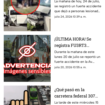
en carretera federal 307
La mañana de hoy, 24 de julio,
se registró un fuerte accidente
tramo Playa del
que dejó a personas lesionadas
Carmen - Cancún HOY:
en la carretera federal 307
julio 24, 2026 10:39 a. m.
Esto se sabe del choque
tramo Playa del Carmen -
Cancún.
¡ÚLTIMA HORA! Se
registra FU3RT3
accidente en la Av.
Durante la mañana de este
lunes 20 de julio se reportó un
Kabah en Cancún HOY
fuerte accidente en la Av.
20 de julio; hay
Kabah en Cancún. De manera
julio 20, 2026 10:55 a. m.
lesionados
preliminar se sabe que hay una
persona lesionada.
¿Qué pasó en la
carretera federal 307
tramo Cancún-Playa
La tarde de este miércoles 15