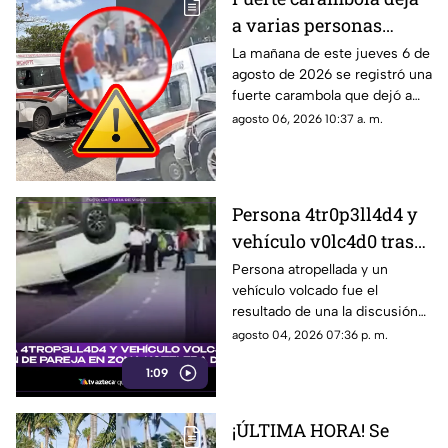
a varias personas
l3s10n4d4s en la Av.
La mañana de este jueves 6 de
agosto de 2026 se registró una
Nichupté de Cancún
fuerte carambola que dejó a
HOY, jueves 6 de agosto
varias personas lesionadas en
agosto 06, 2026 10:37 a. m.
de 2026; se reporta
la Av. Nichupté en Cancún.
tráfico pesado
Persona 4tr0p3ll4d4 y
vehículo v0lc4d0 tras
discusión de una
Persona atropellada y un
vehículo volcado fue el
pareja: ¿Qué pasó en la
resultado de una la discusión
Zona Hotelera de
de una pareja. Aquí los detalles
agosto 04, 2026 07:36 p. m.
Cancún HOY, 4 de
del accidente en Zona Hotelera
agosto de 2026?
1:09
de Cancún.
¡ÚLTIMA HORA! Se