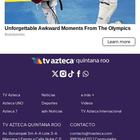
TV Azteca
Noticias
a más +
Azteca UNO
Deportes
Videos
Azteca 7
adn Noticias
TV Azteca Internacional
TV AZTECA QUINTANA ROO
CONTACTO
Av. Bonampak Sm 4-A Lote 3-A
contacto@tvazteca.com
Manzana 1 Frente a Calle Nube C.P.
9983644712 | Conmutador