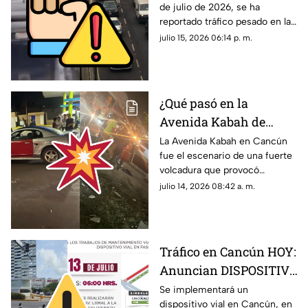
de julio de 2026, se ha
del Carmen? Reportan
reportado tráfico pesado en la
tráfico pesado la tarde
carretera federal 307 tramo
julio 15, 2026 06:14 p. m.
de HOY, miércoles 15 de
Cancún-Playa del Carmen.
julio; esto se sabe
Aquí los detalles.
¿Qué pasó en la
Avenida Kabah de
Cancún? Esto se sabe
La Avenida Kabah en Cancún
fue el escenario de una fuerte
de la fuerte volcadura
volcadura que provocó
provocada por un auto
congestionamiento vial
julio 14, 2026 08:42 a. m.
de lujo
durante varios minutos.
Tráfico en Cancún HOY:
Anuncian DISPOSITIVO
VIAL en calle Pino; aquí
Se implementará un
dispositivo vial en Cancún, en
las FECHAS de