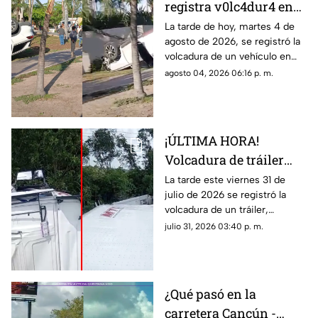
registra v0lc4dur4 en
Zona Hotelera de
La tarde de hoy, martes 4 de
agosto de 2026, se registró la
Cancún HOY, 4 de
volcadura de un vehículo en
agosto de 2026; esto se
Zona Hotelera de Cancún. Aquí
agosto 04, 2026 06:16 p. m.
sabe del 4cc1d3nt3 en
los detalles sobe el accidente.
Blvd. Kukulcán
¡ÚLTIMA HORA!
Volcadura de tráiler
causa bloqueo total en
La tarde este viernes 31 de
julio de 2026 se registró la
carretera HOY, viernes
volcadura de un tráiler,
31 de julio de 2026;
causando el bloqueo total de la
julio 31, 2026 03:40 p. m.
¿dónde y a qué altura
carretera. Aquí todos los
ocurrió?
detalles.
¿Qué pasó en la
carretera Cancún -