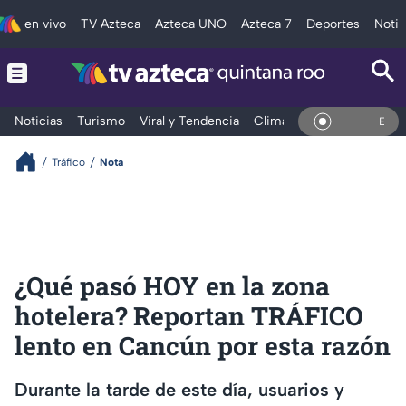
en vivo
TV Azteca
Azteca UNO
Azteca 7
Deportes
Notic
Noticias
Turismo
Viral y Tendencia
Clima
Tráfico
Deporte
En Vivo
Tráfico
Nota
¿Qué pasó HOY en la zona
hotelera? Reportan TRÁFICO
lento en Cancún por esta razón
Durante la tarde de este día, usuarios y