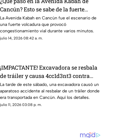
¿Qué pasó en la Avenida Kabah de
Cancún? Esto se sabe de la fuerte
volcadura provocada por un auto de
La Avenida Kabah en Cancún fue el escenario de
una fuerte volcadura que provocó
lujo
congestionamiento vial durante varios minutos.
julio 14, 2026 08:42 a. m.
¡IMPACTANTE! Excavadora se resbala
de tráiler y causa 4cc1d3nt3 contra
vehículo en la Av. López Portillo en
La tarde de este sábado, una excavadora causó un
aparatoso accidente al resbalar de un tráiler donde
Cancún
era transportada en Cancún. Aquí los detalles.
julio 11, 2026 03:08 p. m.