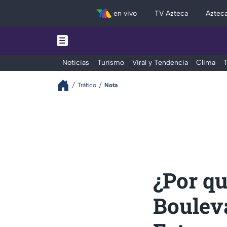
en vivo
TV Azteca
Aztec
Noticias
Turismo
Viral y Tendencia
Clima
T
Tráfico
Nota
¿Por qu
Boulev