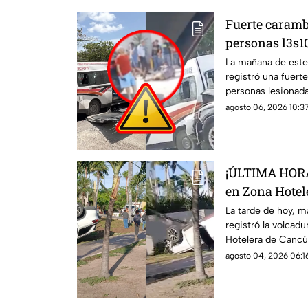
Fuerte caramb
personas l3s1
de Cancún HOY
La mañana de este
registró una fuert
2026; se repor
personas lesionada
agosto 06, 2026 10:37
¡ÚLTIMA HORA!
en Zona Hotel
agosto de 2026
La tarde de hoy, m
registró la volcad
4cc1d3nt3 en 
Hotelera de Cancún
accidente.
agosto 04, 2026 06:16