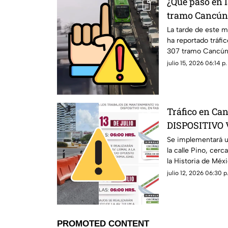
¿Qué pasó en l
tramo Cancún
Reportan tráfi
La tarde de este m
ha reportado tráfic
miércoles 15 de
307 tramo Cancún-
detalles.
julio 15, 2026 06:14 p.
Tráfico en C
DISPOSITIVO V
las FECHAS de
Se implementará un
la calle Pino, cer
ALTERNAS
la Historia de Méx
vías alternas.
julio 12, 2026 06:30 p