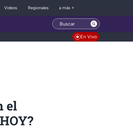
Regionales
Videos
a más +
En Vivo
 el
n HOY?