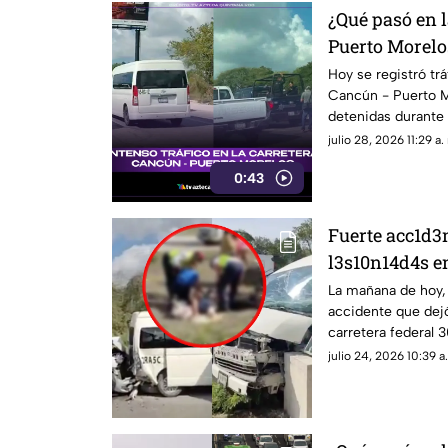
¿Qué pasó en l
Puerto Morelo
Esto se sabe de
Hoy se registró trá
Cancún - Puerto M
detenidas durante
que originó la dete
julio 28, 2026 11:29 a.
0:43
Fuerte acc1d3
l3s10n14d4s en
tramo Playa d
La mañana de hoy, 
accidente que dejó
Esto se sabe d
carretera federal 
Cancún.
julio 24, 2026 10:39 a