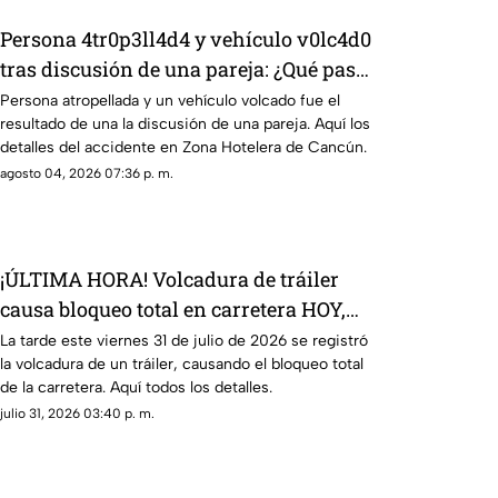
Persona 4tr0p3ll4d4 y vehículo v0lc4d0
tras discusión de una pareja: ¿Qué pasó
en la Zona Hotelera de Cancún HOY, 4
Persona atropellada y un vehículo volcado fue el
resultado de una la discusión de una pareja. Aquí los
de agosto de 2026?
detalles del accidente en Zona Hotelera de Cancún.
agosto 04, 2026 07:36 p. m.
¡ÚLTIMA HORA! Volcadura de tráiler
causa bloqueo total en carretera HOY,
viernes 31 de julio de 2026; ¿dónde y a
La tarde este viernes 31 de julio de 2026 se registró
la volcadura de un tráiler, causando el bloqueo total
qué altura ocurrió?
de la carretera. Aquí todos los detalles.
julio 31, 2026 03:40 p. m.