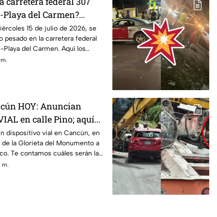
a carretera federal 307
-Playa del Carmen?
co pesado la tarde de HOY,
iércoles 15 de julio de 2026, se
o pesado en la carretera federal
 julio; esto se sabe
Playa del Carmen. Aquí los
 m.
ancún HOY: Anuncian
IAL en calle Pino; aquí
 duración y rutas
 dispositivo vial en Cancún, en
ca de la Glorieta del Monumento a
ico. Te contamos cuáles serán las
. m.