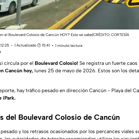
to en el Boulevard Colosio de Cancún HOY? Esto se sabe|CRÉDITO: CORTESÍA
 12:25
| Actualizado 🕑 15:41
1 minuto lectura
z
i circula por el
Boulevard Colosio!
Se registra un fuerte caos 
 en Cancún hoy,
lunes 25 de mayo de 2026. Estos son los deta
eporte, hay tráfico pesado en dirección Cancún - Playa del C
e iPark.
as del Boulevard Colosio de Cancún
co pesado y los retrasos ocasionados por los percances viales 
, las autoridades de tránsito recomiendan utilizar las siguie