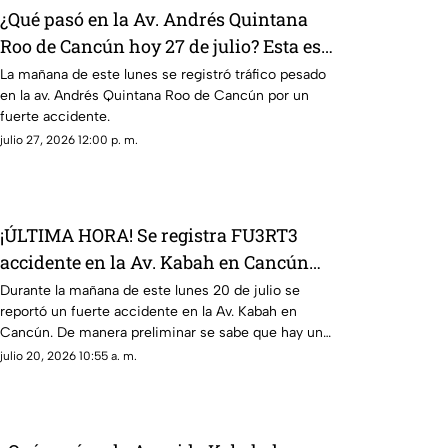
¿Qué pasó en la Av. Andrés Quintana
Roo de Cancún hoy 27 de julio? Esta es
la razón del tráfico hoy
La mañana de este lunes se registró tráfico pesado
en la av. Andrés Quintana Roo de Cancún por un
fuerte accidente.
julio 27, 2026 12:00 p. m.
¡ÚLTIMA HORA! Se registra FU3RT3
accidente en la Av. Kabah en Cancún
HOY 20 de julio; hay lesionados
Durante la mañana de este lunes 20 de julio se
reportó un fuerte accidente en la Av. Kabah en
Cancún. De manera preliminar se sabe que hay una
persona lesionada.
julio 20, 2026 10:55 a. m.