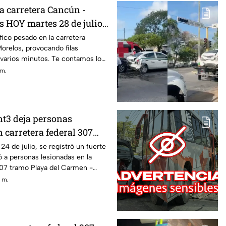
a carretera Cancún -
s HOY martes 28 de julio?
l tráfico
fico pesado en la carretera
orelos, provocando filas
 varios minutos. Te contamos lo
nción al flujo vehicular.
 m.
nt3 deja personas
 carretera federal 307
el Carmen - Cancún HOY:
24 de julio, se registró un fuerte
 a personas lesionadas en la
el choque
307 tramo Playa del Carmen -
. m.