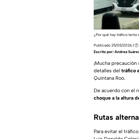
¿Por qué hay tráfico len
Publicado 25/05/2026 | 🕑
Escrito por:
Andrea Suáre
¡Mucha precaución s
detalles del
tráfico
Quintana Roo.
De acuerdo con el r
choque a la altura d
Rutas altern
Para evitar el tráfi
Luis Donaldo Colosio