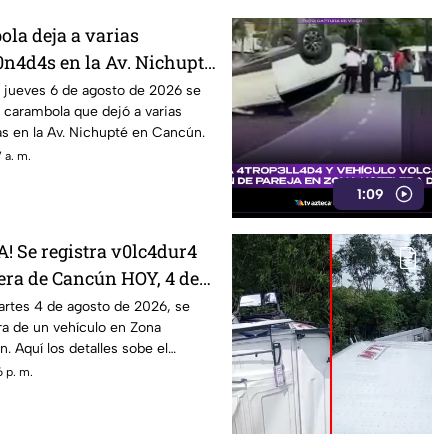
ola deja a varias
0n4d4s en la Av. Nichupté
, jueves 6 de agosto de
 jueves 6 de agosto de 2026 se
e carambola que dejó a varias
ta tráfico pesado
s en la Av. Nichupté en Cancún.
 a. m.
1:09
 Se registra v0lc4dur4
era de Cancún HOY, 4 de
; esto se sabe del
artes 4 de agosto de 2026, se
ura de un vehículo en Zona
Blvd. Kukulcán
. Aquí los detalles sobe el
 p. m.