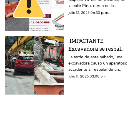
las FECHAS de
la calle Pino, cerca de la
duración y rutas
Glorieta del Monumento a la
julio 12, 2026 06:30 p. m.
ALTERNAS
Historia de México. Te
contamos cuáles serán las vías
alternas.
¡IMPACTANTE!
Excavadora se resbala
de tráiler y causa
La tarde de este sábado, una
excavadora causó un aparatoso
4cc1d3nt3 contra
accidente al resbalar de un
vehículo en la Av.
tráiler donde era transportada
julio 11, 2026 03:08 p. m.
López Portillo en
en Cancún. Aquí los detalles.
Cancún