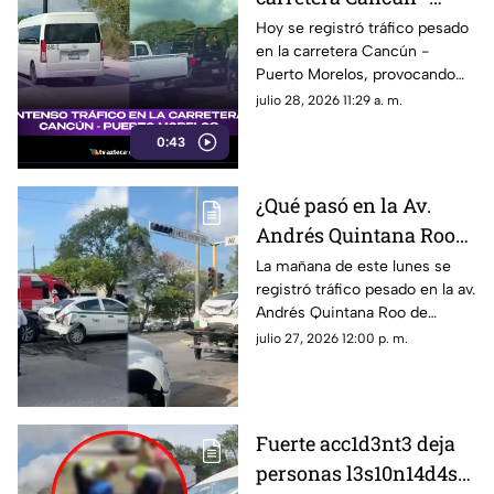
Puerto Morelos HOY
Hoy se registró tráfico pesado
en la carretera Cancún -
martes 28 de julio? Esto
Puerto Morelos, provocando
se sabe del tráfico
filas detenidas durante varios
julio 28, 2026 11:29 a. m.
minutos. Te contamos lo que
0:43
originó la detención al flujo
vehicular.
¿Qué pasó en la Av.
Andrés Quintana Roo
de Cancún hoy 27 de
La mañana de este lunes se
registró tráfico pesado en la av.
julio? Esta es la razón
Andrés Quintana Roo de
del tráfico hoy
Cancún por un fuerte
julio 27, 2026 12:00 p. m.
accidente.
Fuerte acc1d3nt3 deja
personas l3s10n14d4s