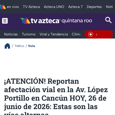
en vivo
TV Azteca
Azteca UNO
Azteca 7
Deportes
Notic
Noticias
Turismo
Viral y Tendencia
Clima
Tráfico
Deporte
En Vivo
Tráfico
Nota
¡ATENCIÓN! Reportan
afectación vial en la Av. López
Portillo en Cancún HOY, 26 de
junio de 2026: Estas son las
vías alternas