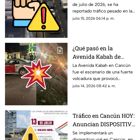
de julio de 2026, se ha
del Carmen? Reportan
reportado tráfico pesado en la
tráfico pesado la tarde
carretera federal 307 tramo
julio 15, 2026 06:14 p. m.
de HOY, miércoles 15 de
Cancún-Playa del Carmen.
julio; esto se sabe
Aquí los detalles.
¿Qué pasó en la
Avenida Kabah de
Cancún? Esto se sabe
La Avenida Kabah en Cancún
fue el escenario de una fuerte
de la fuerte volcadura
volcadura que provocó
provocada por un auto
congestionamiento vial
julio 14, 2026 08:42 a. m.
de lujo
durante varios minutos.
Tráfico en Cancún HOY:
Anuncian DISPOSITIVO
VIAL en calle Pino; aquí
Se implementará un
dispositivo vial en Cancún, en