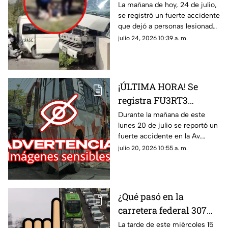
en carretera federal 307
La mañana de hoy, 24 de julio,
se registró un fuerte accidente
tramo Playa del
que dejó a personas lesionadas
Carmen - Cancún HOY:
en la carretera federal 307
julio 24, 2026 10:39 a. m.
Esto se sabe del choque
tramo Playa del Carmen -
Cancún.
¡ÚLTIMA HORA! Se
registra FU3RT3
accidente en la Av.
Durante la mañana de este
lunes 20 de julio se reportó un
Kabah en Cancún HOY
fuerte accidente en la Av.
20 de julio; hay
Kabah en Cancún. De manera
julio 20, 2026 10:55 a. m.
lesionados
preliminar se sabe que hay una
persona lesionada.
¿Qué pasó en la
carretera federal 307
tramo Cancún-Playa
La tarde de este miércoles 15