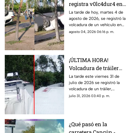
registra v0lc4dur4 en
Zona Hotelera de
La tarde de hoy, martes 4 de
agosto de 2026, se registró la
Cancún HOY, 4 de
volcadura de un vehículo en
agosto de 2026; esto se
Zona Hotelera de Cancún. Aquí
agosto 04, 2026 06:16 p. m.
sabe del 4cc1d3nt3 en
los detalles sobe el accidente.
Blvd. Kukulcán
¡ÚLTIMA HORA!
Volcadura de tráiler
causa bloqueo total en
La tarde este viernes 31 de
julio de 2026 se registró la
carretera HOY, viernes
volcadura de un tráiler,
31 de julio de 2026;
causando el bloqueo total de la
julio 31, 2026 03:40 p. m.
¿dónde y a qué altura
carretera. Aquí todos los
ocurrió?
detalles.
¿Qué pasó en la
carretera Cancún -