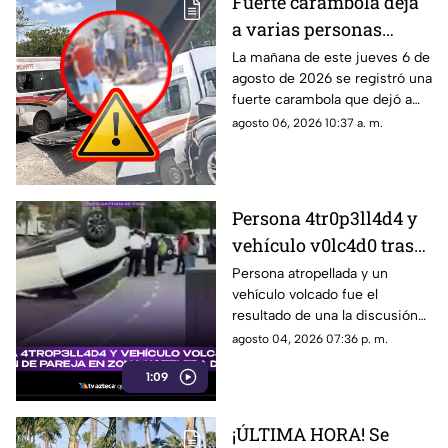
Fuerte carambola deja
a varias personas
l3s10n4d4s en la Av.
La mañana de este jueves 6 de
agosto de 2026 se registró una
Nichupté de Cancún
fuerte carambola que dejó a
HOY, jueves 6 de agosto
varias personas lesionadas en
agosto 06, 2026 10:37 a. m.
de 2026; se reporta
la Av. Nichupté en Cancún.
tráfico pesado
Persona 4tr0p3ll4d4 y
vehículo v0lc4d0 tras
discusión de una
Persona atropellada y un
vehículo volcado fue el
pareja: ¿Qué pasó en la
resultado de una la discusión
Zona Hotelera de
de una pareja. Aquí los detalles
agosto 04, 2026 07:36 p. m.
Cancún HOY, 4 de
del accidente en Zona Hotelera
agosto de 2026?
1:09
de Cancún.
¡ÚLTIMA HORA! Se