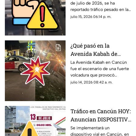
de julio de 2026, se ha
del Carmen? Reportan
reportado tráfico pesado en la
tráfico pesado la tarde
carretera federal 307 tramo
julio 15, 2026 06:14 p. m.
de HOY, miércoles 15 de
Cancún-Playa del Carmen.
julio; esto se sabe
Aquí los detalles.
¿Qué pasó en la
Avenida Kabah de
Cancún? Esto se sabe
La Avenida Kabah en Cancún
fue el escenario de una fuerte
de la fuerte volcadura
volcadura que provocó
provocada por un auto
congestionamiento vial
julio 14, 2026 08:42 a. m.
de lujo
durante varios minutos.
Tráfico en Cancún HOY:
Anuncian DISPOSITIVO
VIAL en calle Pino; aquí
Se implementará un
dispositivo vial en Cancún, en
las FECHAS de