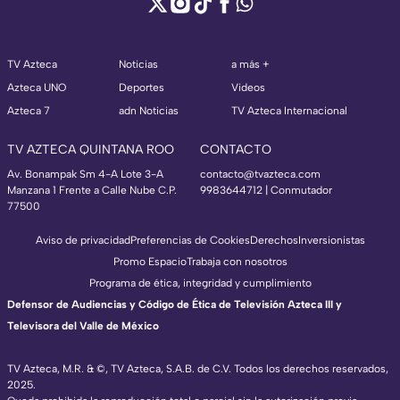
TV Azteca
Noticias
a más +
Azteca UNO
Deportes
Videos
Azteca 7
adn Noticias
TV Azteca Internacional
TV AZTECA QUINTANA ROO
CONTACTO
Av. Bonampak Sm 4-A Lote 3-A
contacto@tvazteca.com
Manzana 1 Frente a Calle Nube C.P.
9983644712 | Conmutador
77500
Aviso de privacidad
Preferencias de Cookies
Derechos
Inversionistas
Promo Espacio
Trabaja con nosotros
Programa de ética, integridad y cumplimiento
Defensor de Audiencias y Código de Ética de Televisión Azteca III y
Televisora del Valle de México
TV Azteca, M.R. & ©, TV Azteca, S.A.B. de C.V. Todos los derechos reservados,
2025.