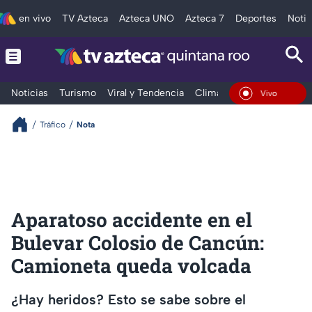
en vivo
TV Azteca
Azteca UNO
Azteca 7
Deportes
Notic
Noticias
Turismo
Viral y Tendencia
Clima
Tráfico
Deporte
En Vivo
Tráfico
Nota
Aparatoso accidente en el
Bulevar Colosio de Cancún:
Camioneta queda volcada
¿Hay heridos? Esto se sabe sobre el