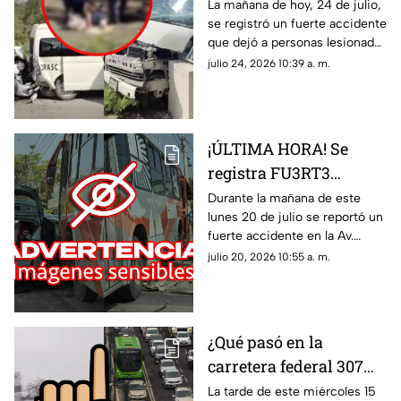
en carretera federal 307
La mañana de hoy, 24 de julio,
se registró un fuerte accidente
tramo Playa del
que dejó a personas lesionadas
Carmen - Cancún HOY:
en la carretera federal 307
julio 24, 2026 10:39 a. m.
Esto se sabe del choque
tramo Playa del Carmen -
Cancún.
¡ÚLTIMA HORA! Se
registra FU3RT3
accidente en la Av.
Durante la mañana de este
lunes 20 de julio se reportó un
Kabah en Cancún HOY
fuerte accidente en la Av.
20 de julio; hay
Kabah en Cancún. De manera
julio 20, 2026 10:55 a. m.
lesionados
preliminar se sabe que hay una
persona lesionada.
¿Qué pasó en la
carretera federal 307
tramo Cancún-Playa
La tarde de este miércoles 15