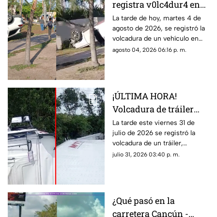
registra v0lc4dur4 en
Zona Hotelera de
La tarde de hoy, martes 4 de
agosto de 2026, se registró la
Cancún HOY, 4 de
volcadura de un vehículo en
agosto de 2026; esto se
Zona Hotelera de Cancún. Aquí
agosto 04, 2026 06:16 p. m.
sabe del 4cc1d3nt3 en
los detalles sobe el accidente.
Blvd. Kukulcán
¡ÚLTIMA HORA!
Volcadura de tráiler
causa bloqueo total en
La tarde este viernes 31 de
julio de 2026 se registró la
carretera HOY, viernes
volcadura de un tráiler,
31 de julio de 2026;
causando el bloqueo total de la
julio 31, 2026 03:40 p. m.
¿dónde y a qué altura
carretera. Aquí todos los
ocurrió?
detalles.
¿Qué pasó en la
carretera Cancún -