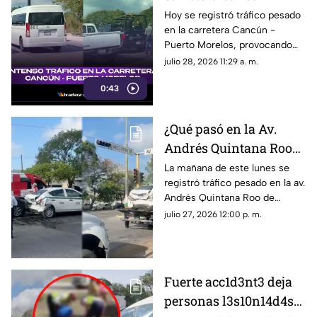
Puerto Morelos HOY
Hoy se registró tráfico pesado
en la carretera Cancún -
martes 28 de julio? Esto
Puerto Morelos, provocando
se sabe del tráfico
filas detenidas durante varios
julio 28, 2026 11:29 a. m.
minutos. Te contamos lo que
0:43
originó la detención al flujo
vehicular.
¿Qué pasó en la Av.
Andrés Quintana Roo
de Cancún hoy 27 de
La mañana de este lunes se
registró tráfico pesado en la av.
julio? Esta es la razón
Andrés Quintana Roo de
del tráfico hoy
Cancún por un fuerte
julio 27, 2026 12:00 p. m.
accidente.
Fuerte acc1d3nt3 deja
personas l3s10n14d4s