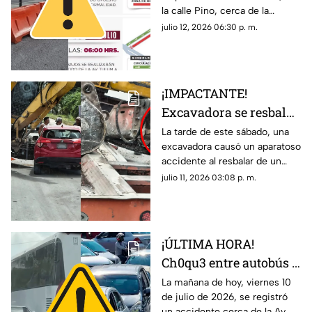
la calle Pino, cerca de la
duración y rutas
Glorieta del Monumento a la
julio 12, 2026 06:30 p. m.
ALTERNAS
Historia de México. Te
contamos cuáles serán las vías
alternas.
¡IMPACTANTE!
Excavadora se resbala
de tráiler y causa
La tarde de este sábado, una
excavadora causó un aparatoso
4cc1d3nt3 contra
accidente al resbalar de un
vehículo en la Av.
tráiler donde era transportada
julio 11, 2026 03:08 p. m.
López Portillo en
en Cancún. Aquí los detalles.
Cancún
¡ÚLTIMA HORA!
Ch0qu3 entre autobús y
taxi causa caos cerca
La mañana de hoy, viernes 10
de julio de 2026, se registró
de la Av. 135 en Cancún
un accidente cerca de la Av.