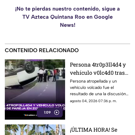
¡No te pierdas nuestro contenido, sigue a
TV Azteca Quintana Roo en Google
News!
CONTENIDO RELACIONADO
Persona 4tr0p3ll4d4 y
vehículo v0lc4d0 tras
discusión de una
Persona atropellada y un
vehículo volcado fue el
pareja: ¿Qué pasó en la
resultado de una la discusión
Zona Hotelera de
de una pareja. Aquí los detalles
agosto 04, 2026 07:36 p. m.
Cancún HOY, 4 de
del accidente en Zona Hotelera
agosto de 2026?
1:09
de Cancún.
¡ÚLTIMA HORA! Se