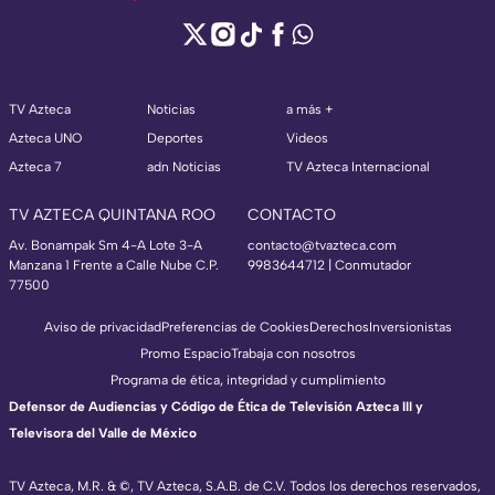
TV Azteca
Noticias
a más +
Azteca UNO
Deportes
Videos
Azteca 7
adn Noticias
TV Azteca Internacional
TV AZTECA QUINTANA ROO
CONTACTO
Av. Bonampak Sm 4-A Lote 3-A
contacto@tvazteca.com
Manzana 1 Frente a Calle Nube C.P.
9983644712 | Conmutador
77500
Aviso de privacidad
Preferencias de Cookies
Derechos
Inversionistas
Promo Espacio
Trabaja con nosotros
Programa de ética, integridad y cumplimiento
Defensor de Audiencias y Código de Ética de Televisión Azteca III y
Televisora del Valle de México
TV Azteca, M.R. & ©, TV Azteca, S.A.B. de C.V. Todos los derechos reservados,