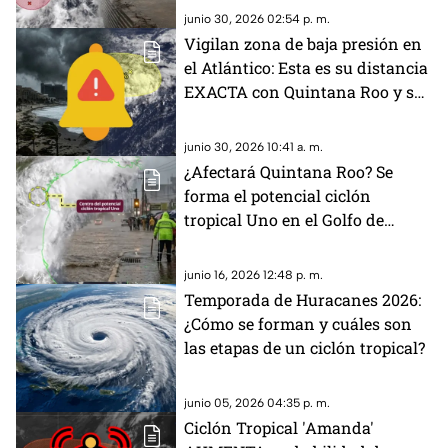
EXACTA en el Pacífico
junio 30, 2026 02:54 p. m.
Vigilan zona de baja presión en
el Atlántico: Esta es su distancia
EXACTA con Quintana Roo y su
probabilidad de desarrollo
ciclónico
junio 30, 2026 10:41 a. m.
¿Afectará Quintana Roo? Se
forma el potencial ciclón
tropical Uno en el Golfo de
México: Alerta por lluvias
intensas en estos Estados
junio 16, 2026 12:48 p. m.
Temporada de Huracanes 2026:
¿Cómo se forman y cuáles son
las etapas de un ciclón tropical?
junio 05, 2026 04:35 p. m.
Ciclón Tropical 'Amanda'