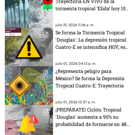
Trayectoria EN VIVO de la
tormenta tropical ‘Elida’ hoy 15
de julio
julio 15, 2026 11:36 a. m.
Se forma la Tormenta Tropical
'Douglas': La depresión tropical
Cuatro-E se intensifica HOY; esta
es su ubicación exacta en el
Pacífico
julio 01, 2026 04:13 p. m.
¿Representa peligro para
México? Se forma la Depresión
Tropical Cuatro-E: Trayectoria
julio 01, 2026 10:37 a. m.
¡PREPÁRATE! Ciclón Tropical
'Douglas' aumenta a 90% su
probabilidad de formarse en 48
horas: Esta es su ubicación