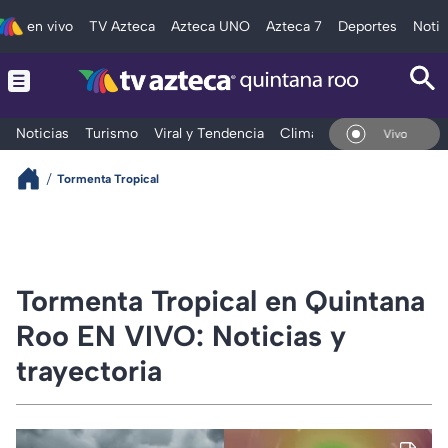
en vivo
TV Azteca
Azteca UNO
Azteca 7
Deportes
Notic
Noticias
Turismo
Viral y Tendencia
Clima
Tráfico
Deporte
En Vivo
Tormenta Tropical
Tormenta Tropical en Quintana
Roo EN VIVO: Noticias y
trayectoria