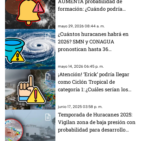
AUMENTA probabilidad de
formación: ¿Cuándo podría
formarse el huracán en el
Pacífico?
mayo 29, 2026 08:44 a. m.
¿Cuántos huracanes habrá en
2026? SMN y CONAGUA
pronostican hasta 36
fenómenos tropicales para este
año en el Pacífico y el Atlántico
mayo 14, 2026 06:45 p. m.
¡Atención! ‘Erick’ podría llegar
como Ciclón Tropical de
categoría 1: ¿Cuáles serían los
estados afectados por el
huracán?
junio 17, 2025 03:58 p. m.
Temporada de Huracanes 2025:
Vigilan zona de baja presión con
probabilidad para desarrollo
ciclónico en el Pacífico