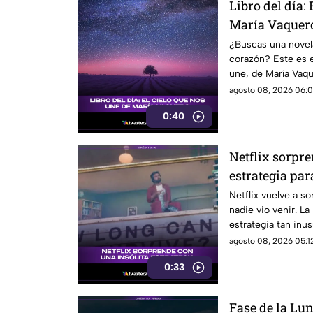
Libro del día: 
María Vaquer
¿Buscas una novel
corazón? Este es el
une, de María Vaqu
agosto 08, 2026 06:0
0:40
Netflix sorpre
estrategia pa
thriller
Netflix vuelve a 
nadie vio venir. L
estrategia tan inu
promocionar su nue
agosto 08, 2026 05:12
está llamando tant
0:33
detalles.
Fase de la Lun