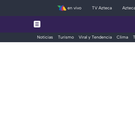
en vivo
TV Azteca
Aztec
Noticias
Turismo
Viral y Tendencia
Clima
T