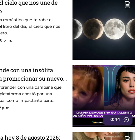
El cielo que nos une de
o
a romántica que te robe el
 libro del día, El cielo que nos
ero.
0 p. m.
nde con una insólita
ra promocionar su nuevo
sorprender con una campaña que
a plataforma apostó por una
sual como impactante para
vo thriller. ¿Qué hizo y por qué
 p. m.
o la atención? Descubre todos los
0:44
a hoy 8 de agosto 2026: