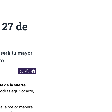
 27 de
 será tu mayor
26
a de la suerte
podrás equivocarte,
es la mejor manera