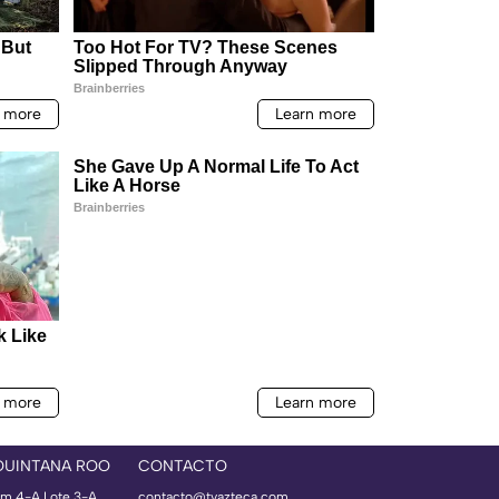
QUINTANA ROO
CONTACTO
m 4-A Lote 3-A
contacto@tvazteca.com