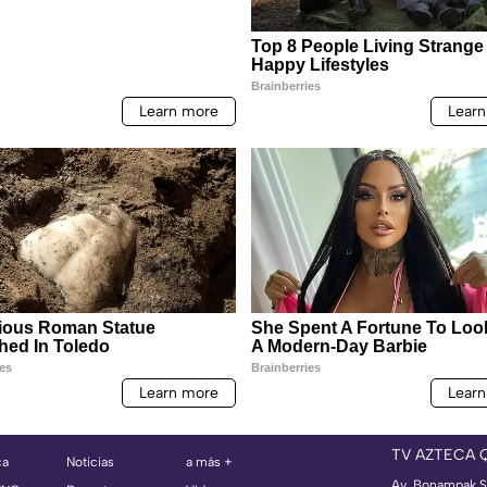
TV AZTECA 
ca
Noticias
a más +
Av. Bonampak S