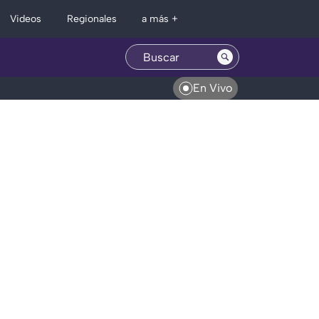
Regionales
Videos
a más +
En Vivo