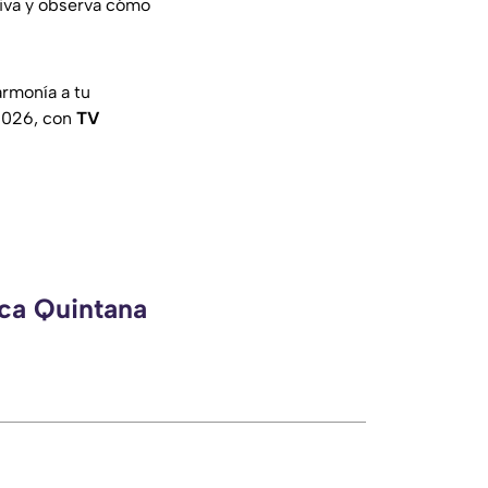
tiva y observa cómo
armonía a tu
2026, con
TV
eca Quintana