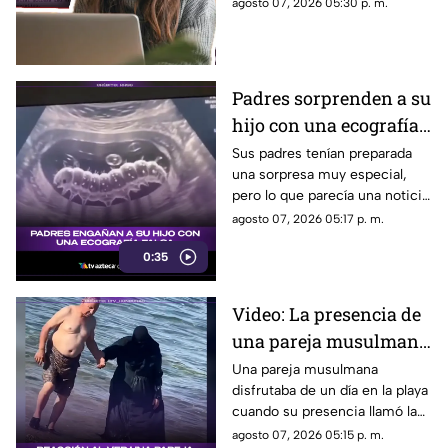
conectando a músicos y
agosto 07, 2026 05:30 p. m.
2000
creadores con sus fans. Aquí
los detalles de la red social.
Padres sorprenden a su
hijo con una ecografía
falsa y su reacción se
Sus padres tenían preparada
una sorpresa muy especial,
vuelve inolvidable
pero lo que parecía una noticia
increíble terminó siendo una
agosto 07, 2026 05:17 p. m.
broma que nadie esperaba. La
0:35
reacción de su hijo asi quedó
grabada.
Video: La presencia de
una pareja musulmana
en la playa provoca
Una pareja musulmana
disfrutaba de un día en la playa
reacciones
cuando su presencia llamó la
atención de los presentes.
agosto 07, 2026 05:15 p. m.