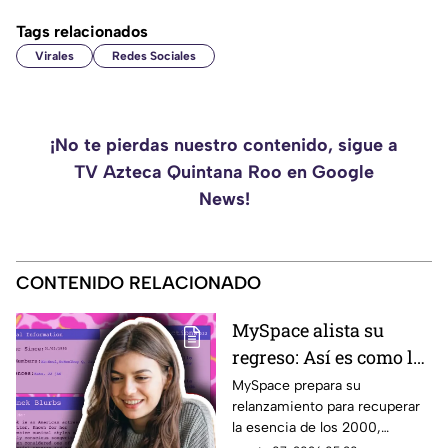
Tags relacionados
Virales
Redes Sociales
¡No te pierdas nuestro contenido, sigue a
TV Azteca Quintana Roo en Google
News!
CONTENIDO RELACIONADO
MySpace alista su
regreso: Así es como la
icónica red social
MySpace prepara su
relanzamiento para recuperar
busca volver y revivir
la esencia de los 2000,
la esencia de los años