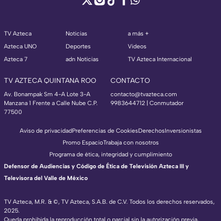
TV Azteca
Noticias
a más +
Azteca UNO
Deportes
Videos
Azteca 7
adn Noticias
TV Azteca Internacional
TV AZTECA QUINTANA ROO
CONTACTO
Av. Bonampak Sm 4-A Lote 3-A
contacto@tvazteca.com
Manzana 1 Frente a Calle Nube C.P.
9983644712 | Conmutador
77500
Aviso de privacidad
Preferencias de Cookies
Derechos
Inversionistas
Promo Espacio
Trabaja con nosotros
Programa de ética, integridad y cumplimiento
Defensor de Audiencias y Código de Ética de Televisión Azteca III y
Televisora del Valle de México
TV Azteca, M.R. & ©, TV Azteca, S.A.B. de C.V. Todos los derechos reservados,
2025.
Queda prohibida la reproducción total o parcial sin la autorización previa,