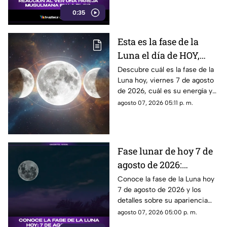
Este fue el momento que
0:35
desató diversas reacciones
entre quienes se encontraban
en el lugar.
Esta es la fase de la
Luna el día de HOY,
viernes 7 de agosto de
Descubre cuál es la fase de la
Luna hoy, viernes 7 de agosto
2026: ¿Cómo se verá el
de 2026, cuál es su energía y
astro durante la noche?
cómo nos podría afectar.
agosto 07, 2026 05:11 p. m.
Conoce todas las fases
lunares.
Fase lunar de hoy 7 de
agosto de 2026:
descubre cómo luce la
Conoce la fase de la Luna hoy
7 de agosto de 2026 y los
Luna y su significado
detalles sobre su apariencia
durante esta jornada.
agosto 07, 2026 05:00 p. m.