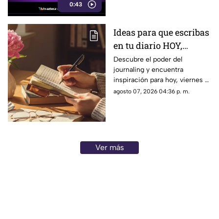
0:43
Ideas para que escribas
en tu diario HOY,
viernes 7 de junio de
Descubre el poder del
journaling y encuentra
2026: Usa este journal
inspiración para hoy, viernes 7
prompt y termina tu
de junio de 2026. Un prompt
agosto 07, 2026 04:36 p. m.
día lleno de gratitud
para reflexionar, crear y
conectar contigo mismo.
Ver más