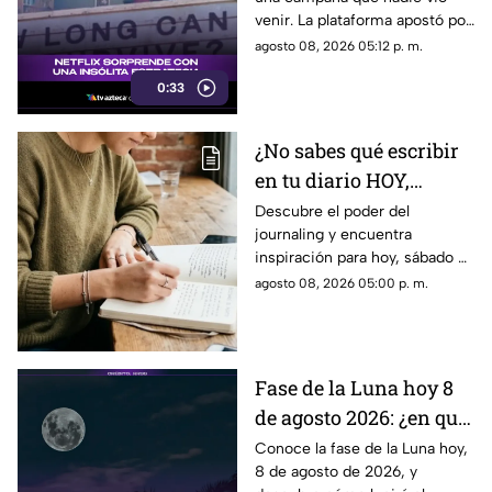
nuevo thriller
venir. La plataforma apostó por
una estrategia tan inusual
agosto 08, 2026 05:12 p. m.
como impactante para
0:33
promocionar su nuevo thriller.
¿Qué hizo y por qué está
llamando tanto la atención?
¿No sabes qué escribir
Descubre todos los detalles.
en tu diario HOY,
sábado 8 de junio de
Descubre el poder del
journaling y encuentra
2026? Usa este journal
inspiración para hoy, sábado 8
prompt
de junio de 2026. Un prompt
agosto 08, 2026 05:00 p. m.
para reflexionar, crear y
conectar contigo mismo.
Fase de la Luna hoy 8
de agosto 2026: ¿en qué
etapa lunar estará esta
Conoce la fase de la Luna hoy,
8 de agosto de 2026, y
noche?