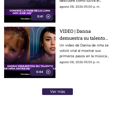
descubre cómo lucirá el
satélite natural durante esta
agosto 08, 2026 05:00 p. m.
noche.
0:41
VIDEO | Danna
demuestra su talento
desde niña antes de su
Un video de Danna de niña se
volvió viral al mostrar sus
colaboración con
primeros pasos en la música
Belinda.
antes de su colaboración con
agosto 08, 2026 05:00 p. m.
Belinda.
0:44
Ver más