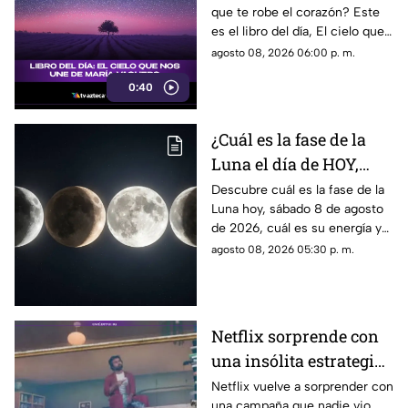
que te robe el corazón? Este
es el libro del día, El cielo que
nos une, de María Vaquero.
agosto 08, 2026 06:00 p. m.
0:40
¿Cuál es la fase de la
Luna el día de HOY,
sábado 8 de agosto de
Descubre cuál es la fase de la
Luna hoy, sábado 8 de agosto
2026? Así se verá el
de 2026, cuál es su energía y
astro durante la noche
cómo nos podría afectar.
agosto 08, 2026 05:30 p. m.
Conoce todas las fases
lunares.
Netflix sorprende con
una insólita estrategia
para promocionar su
Netflix vuelve a sorprender con
una campaña que nadie vio