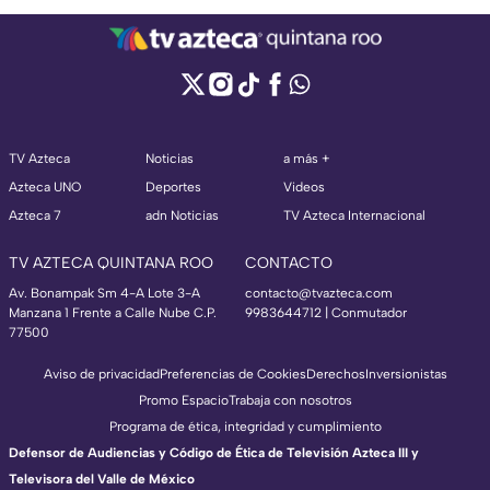
TV Azteca
Noticias
a más +
Azteca UNO
Deportes
Videos
Azteca 7
adn Noticias
TV Azteca Internacional
TV AZTECA QUINTANA ROO
CONTACTO
Av. Bonampak Sm 4-A Lote 3-A
contacto@tvazteca.com
Manzana 1 Frente a Calle Nube C.P.
9983644712 | Conmutador
77500
Aviso de privacidad
Preferencias de Cookies
Derechos
Inversionistas
Promo Espacio
Trabaja con nosotros
Programa de ética, integridad y cumplimiento
Defensor de Audiencias y Código de Ética de Televisión Azteca III y
Televisora del Valle de México