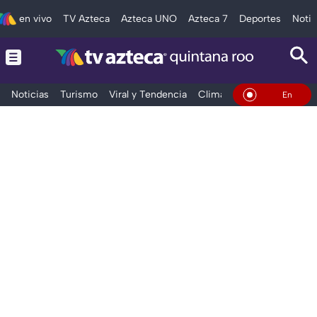
en vivo
TV Azteca
Azteca UNO
Azteca 7
Deportes
Notic
Noticias
Turismo
Viral y Tendencia
Clima
Tráfico
Deporte
En Vivo