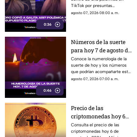
que sacude TikTok
TikTok por presuntas
similitudes entre sus
agosto 07, 2026 08:00 a. m.
contenidos.
0:36
Números de la suerte
para hoy 7 de agosto de
2026: descubre qué
Conoce la numerología de la
suerte de hoy y los números
cifra te favorece
que podrían acompañarte este
7 de agosto de 2026.
agosto 07, 2026 07:00 a. m.
0:46
Precio de las
criptomonedas hoy 6
de agosto de 2026 en
Consulta el precio de las
criptomonedas hoy 6 de
México: Bitcoin,