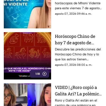
horóscopos de Mhoni Vidente
son las predicciones
para este viernes 7 de agosto
para cada signo
de 2026 y sus predicciones
agosto 07, 2026 09:46 a. m.
zodiacal este viernes?
para cada signo del zodiaco.
Todos los detalles.
Horóscopo Chino de
hoy 7 de agosto de
2026: predicciones para
Descubre las predicciones del
Horóscopo Chino de hoy y lo
cada signo y su energía
que los astros tienen
preparado para cada signo este
agosto 07, 2026 08:00 a. m.
7 de agosto de 2026.
1:18
VIDEO | ¿Roro copió a
Galita Ari? La polémica
por el supuesto plagio
Roro y Galita Ari están en el
centro de una polémica en