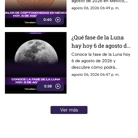
agosto de 2026 en México,
Ethereum y más
con las cotizaciones de
agosto 06, 2026 06:49 p. m.
Bitcoin, Ethereum y más.
0:40
¿Qué fase de la Luna
hay hoy 6 de agosto de
2026? Descubre cómo
Conoce la fase de la Luna hoy
6 de agosto de 2026 y
se verá el satélite esta
descubre cómo podrá
noche
observarse el satélite natural
agosto 06, 2026 06:47 p. m.
durante la noche.
0:38
Ver más