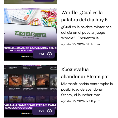
Wordle: ¿Cuál es la
palabra del día hoy 6 de
agosto de 2026?
¿Cuál es la palabra misteriosa
del día en el popular juego
Wordle? ¡Encuentra la
respuesta en la edición del 6
agosto 06, 2026 01:14 p. m.
de agosto de 2026!
1:14
Xbox evalúa
abandonar Steam para
hacer exclusivos sus
Microsoft podría contemplar la
posibilidad de abandonar
juegos en PC: Aquí los
Steam, el launcher más
detalles
popular del mercado de PC.
agosto 06, 2026 12:50 p. m.
Aquí todos los detalles al
1:22
respecto.