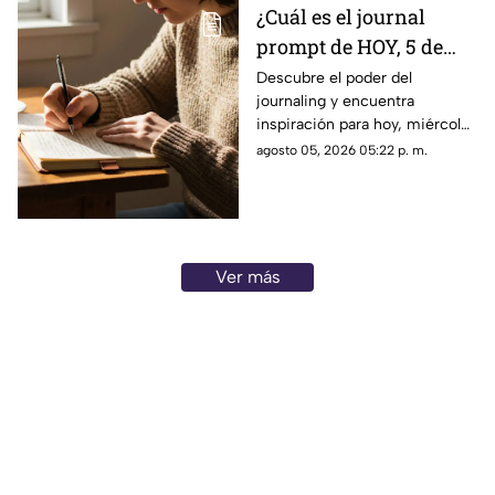
¿Cuál es el journal
prompt de HOY, 5 de
agosto de 2026? Utiliza
Descubre el poder del
journaling y encuentra
este texto para escribir
inspiración para hoy, miércoles
en tu diario y
5 de agosto de 2026. Un
agosto 05, 2026 05:22 p. m.
reflexionar sobre tu día
prompt para reflexionar, crear
y conectar contigo mismo.
Ver más