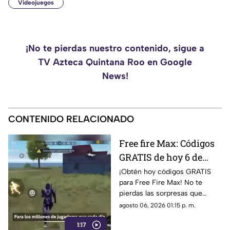
Videojuegos
¡No te pierdas nuestro contenido, sigue a
TV Azteca Quintana Roo en Google
News!
CONTENIDO RELACIONADO
Free fire Max: Códigos
GRATIS de hoy 6 de
agosto de 2026.
¡Obtén hoy códigos GRATIS
para Free Fire Max! No te
pierdas las sorpresas que
traemos para ti en el mundo
agosto 06, 2026 01:15 p. m.
de los videojuegos. ¡Entérate
1:17
más aquí!