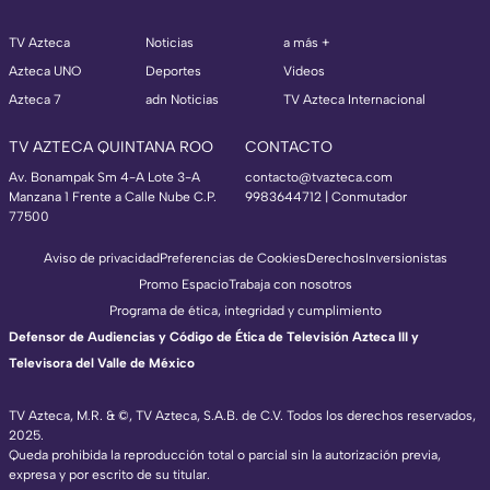
TV Azteca
Noticias
a más +
Azteca UNO
Deportes
Videos
Azteca 7
adn Noticias
TV Azteca Internacional
TV AZTECA QUINTANA ROO
CONTACTO
Av. Bonampak Sm 4-A Lote 3-A
contacto@tvazteca.com
Manzana 1 Frente a Calle Nube C.P.
9983644712 | Conmutador
77500
Aviso de privacidad
Preferencias de Cookies
Derechos
Inversionistas
Promo Espacio
Trabaja con nosotros
Programa de ética, integridad y cumplimiento
Defensor de Audiencias y Código de Ética de Televisión Azteca III y
Televisora del Valle de México
TV Azteca, M.R. & ©, TV Azteca, S.A.B. de C.V. Todos los derechos reservados,
2025.
Queda prohibida la reproducción total o parcial sin la autorización previa,
expresa y por escrito de su titular.