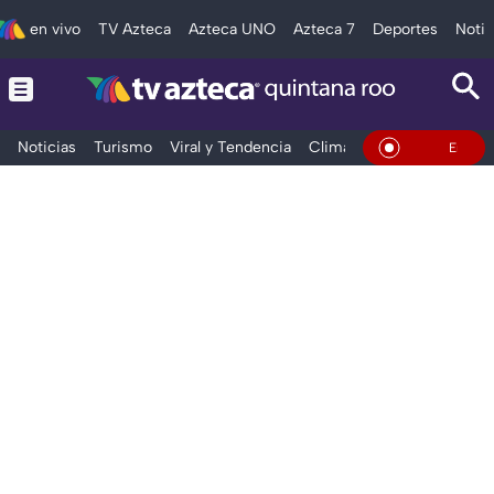
en vivo
TV Azteca
Azteca UNO
Azteca 7
Deportes
Notic
Noticias
Turismo
Viral y Tendencia
Clima
Tráfico
Deporte
En Vivo