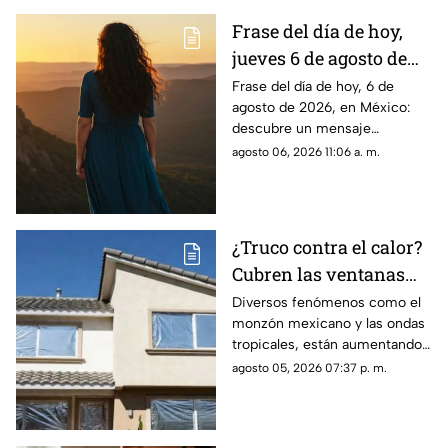
Frase del día de hoy,
jueves 6 de agosto de
2026: Llénate de
Frase del día de hoy, 6 de
agosto de 2026, en México:
inspiración con estas
descubre un mensaje
palabras
inspirador para reflexionar y
agosto 06, 2026 11:06 a. m.
compartir con tus seres
queridos.
¿Truco contra el calor?
Cubren las ventanas
con papel aluminio,
Diversos fenómenos como el
monzón mexicano y las ondas
esto explica la ciencia
tropicales, están aumentando
las temperaturas en todo el
agosto 05, 2026 07:37 p. m.
país. Te contamos si el papel
aluminio en las ventanas es un
truco eficaz para el calor.