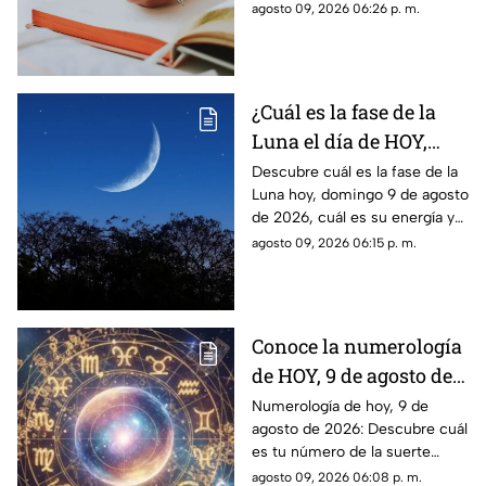
9 de agosto de 2026. Un
agosto 09, 2026 06:26 p. m.
prompt para reflexionar, crear
y conectar contigo mismo.
¿Cuál es la fase de la
Luna el día de HOY,
domingo 9 de agosto de
Descubre cuál es la fase de la
Luna hoy, domingo 9 de agosto
2026? Así se verá el
de 2026, cuál es su energía y
astro durante la noche
cómo nos podría afectar.
agosto 09, 2026 06:15 p. m.
Conoce todas las fases
lunares.
Conoce la numerología
de HOY, 9 de agosto de
2026: ¿Cuál es el
Numerología de hoy, 9 de
agosto de 2026: Descubre cuál
número de la suerte de
es tu número de la suerte
este domingo para cada
según tu signo zodiacal.
agosto 09, 2026 06:08 p. m.