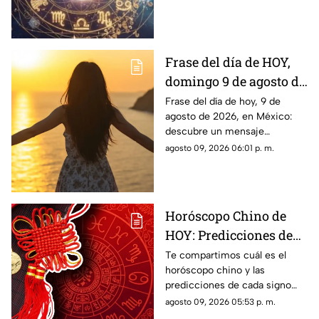
signo del zodiaco?
Predicciones diarias para todo
el zodiaco.
Frase del día de HOY,
domingo 9 de agosto de
2026: Mensajes para
Frase del día de hoy, 9 de
agosto de 2026, en México:
reflexionar y compartir
descubre un mensaje
inspirador para reflexionar y
agosto 09, 2026 06:01 p. m.
compartir con tus seres
queridos.
Horóscopo Chino de
HOY: Predicciones de
este domingo 9 de
Te compartimos cuál es el
horóscopo chino y las
agosto de 2026 para
predicciones de cada signo
cada signo del zodiaco
para el día de hoy, domingo 9
agosto 09, 2026 05:53 p. m.
de agosto de 2026. ¿Qué te