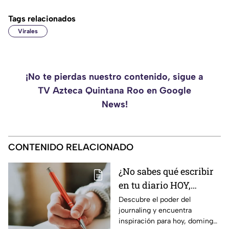
Tags relacionados
Virales
¡No te pierdas nuestro contenido, sigue a
TV Azteca Quintana Roo en Google
News!
CONTENIDO RELACIONADO
¿No sabes qué escribir
en tu diario HOY,
domingo 9 de agosto de
Descubre el poder del
journaling y encuentra
2026? Usa este journal
inspiración para hoy, domingo
prompt