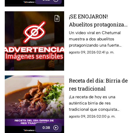
lectura.
¡SE ENOJARON!
Abuelitos protagonizan
FUERTE PELEA en
Un video viral en Chetumal
muestra a dos abuelitos
Chetumal; el video se
protagonizando una fuerte
viralizó
pelea en plena vía pública; esto
agosto 09, 2026 02:41 p. m.
es lo que se sabe del
incidente.
Receta del día: Birria de
res tradicional
¡La receta de hoy es una
auténtica birria de res
tradicional que conquista
desde el primer bocado!
agosto 09, 2026 02:00 p. m.
0:38