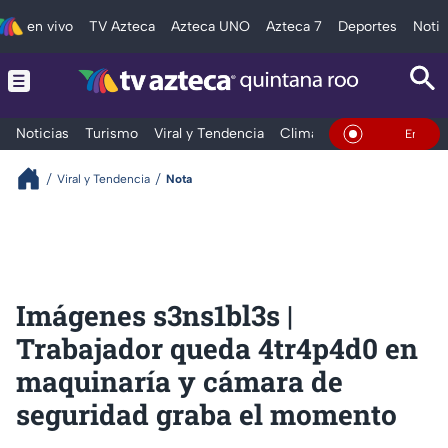
en vivo
TV Azteca
Azteca UNO
Azteca 7
Deportes
Notic
Noticias
Turismo
Viral y Tendencia
Clima
Tráfico
Deporte
En Vivo
Viral y Tendencia
Nota
Imágenes s3ns1bl3s |
Trabajador queda 4tr4p4d0 en
maquinaría y cámara de
seguridad graba el momento