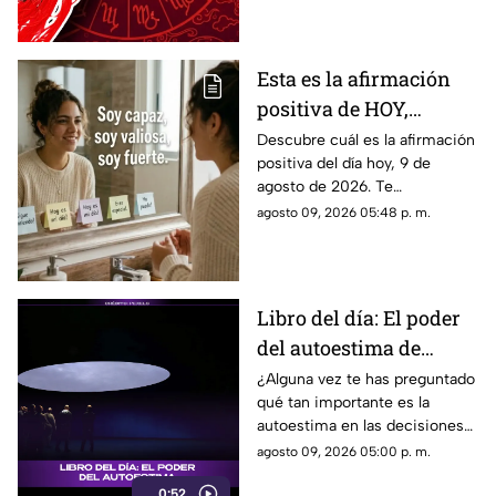
depara el destino?
Esta es la afirmación
positiva de HOY,
domingo 9 de agosto de
Descubre cuál es la afirmación
positiva del día hoy, 9 de
2026: Repite estas
agosto de 2026. Te
palabras y llena tu día
compartimos un mensaje
agosto 09, 2026 05:48 p. m.
de energía
motivador para empezar con
energía y atraer abundancia.
Libro del día: El poder
del autoestima de
Nathaniel Branden
¿Alguna vez te has preguntado
qué tan importante es la
autoestima en las decisiones
que tomas todos los días? En
agosto 09, 2026 05:00 p. m.
Tv Azteca Quintana Roo te
0:52
recomendamos la siguiente