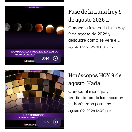
Fase de la Luna hoy 9
de agosto 2026:
descubre cómo lucirá el
Conoce la fase de la Luna hoy
9 de agosto de 2026 y
satélite esta noche
descubre cómo se verá el
satélite natural durante la
agosto 09, 2026 01:00 p. m.
noche.
0:44
Horóscopos HOY 9 de
agosto: Hada
Conoce el mensaje y
predicciones de las hadas en
su horóscopo para hoy.
agosto 09, 2026 12:00 p. m.
1:39