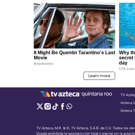
TV Azte
Azteca 
Azteca 7
TV Azteca, M.R. & ©, TV Azteca, S.A.B. de C.V. Todos los d
Queda prohibida la reproducción total o parcial sin la autoriz