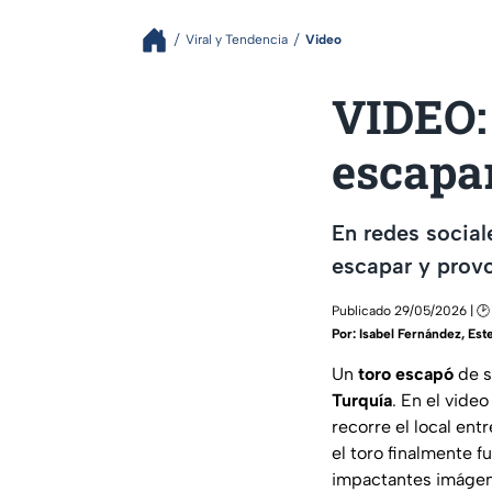
Viral y Tendencia
Video
VIDEO: 
escapar
En redes sociale
escapar y provo
Publicado 29/05/2026 | 🕑
Por:
Isabel Fernández
,
Este
Un
toro escapó
de s
Turquía
. En el vide
recorre el local ent
el toro finalmente f
impactantes imágenes