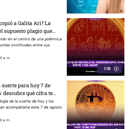
copió a Galita Ari? La
el supuesto plagio que
k
están en el centro de una polémica
untas similitudes entre sus
0 a. m.
1:18
 suerte para hoy 7 de
: descubre qué cifra te
gía de la suerte de hoy y los
an acompañarte este 7 de agosto
0 a. m.