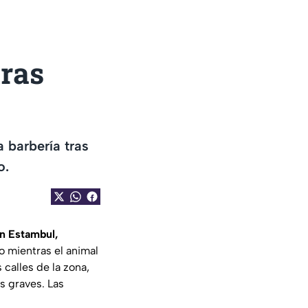
tras
a barbería tras
o.
en Estambul,
o mientras el animal
 calles de la zona,
s graves. Las