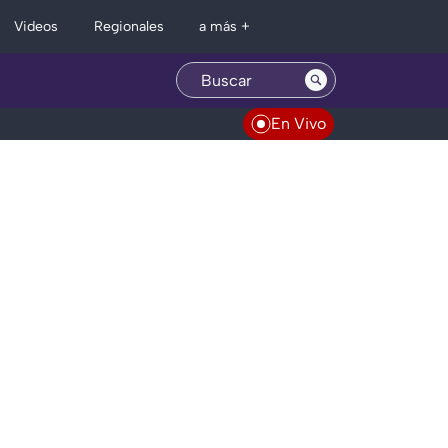
Regionales
Videos
a más +
En Vivo