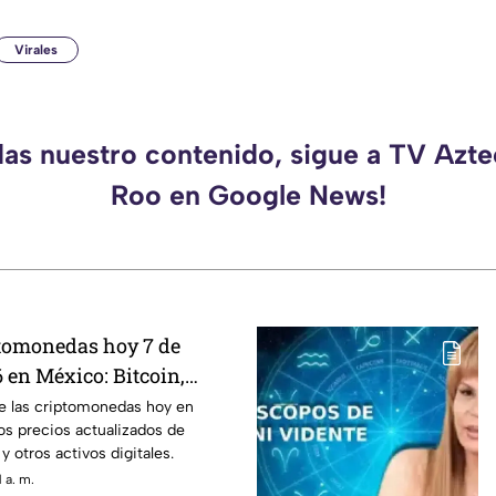
Virales
das nuestro contenido, sigue a TV Azt
Roo en Google News!
ptomonedas hoy 7 de
 en México: Bitcoin,
ás
de las criptomonedas hoy en
os precios actualizados de
 otros activos digitales.
 a. m.