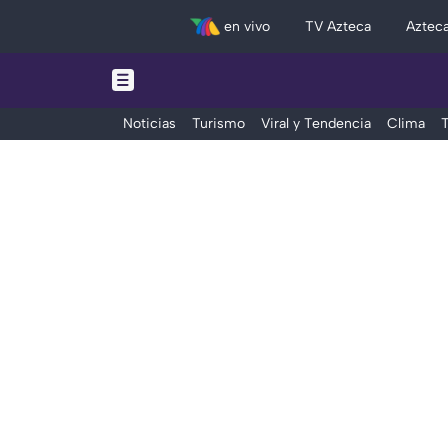
en vivo
TV Azteca
Aztec
Noticias
Turismo
Viral y Tendencia
Clima
T