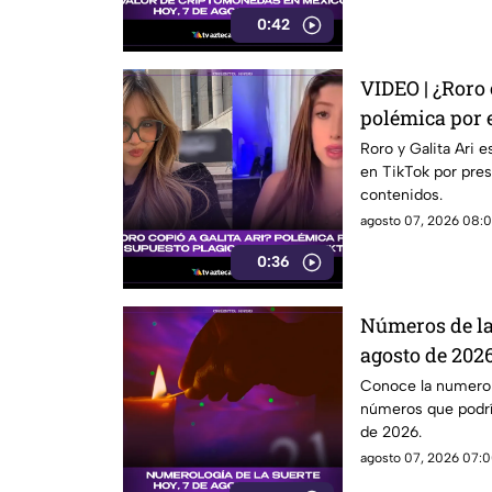
0:42
VIDEO | ¿Roro 
polémica por 
sacude TikTo
Roro y Galita Ari 
en TikTok por pres
contenidos.
agosto 07, 2026 08:0
0:36
Números de la
agosto de 2026
favorece
Conoce la numerolo
números que podrí
de 2026.
agosto 07, 2026 07:0