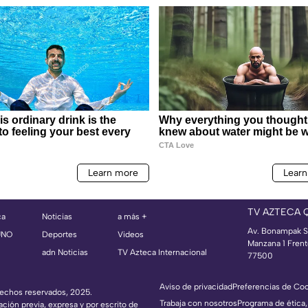
TV AZTECA 
ca
Noticias
a más +
Av. Bonampak S
UNO
Deportes
Videos
Manzana 1 Frent
adn Noticias
TV Azteca Internacional
77500
Aviso de privacidad
Preferencias de Co
erechos reservados, 2025.
Trabaja con nosotros
Programa de ética,
ación previa, expresa y por escrito de