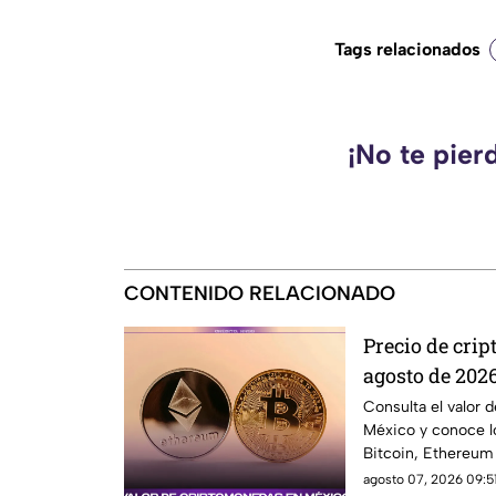
Tags relacionados
¡No te pier
CONTENIDO RELACIONADO
Precio de cri
agosto de 2026
Ethereum y m
Consulta el valor 
México y conoce l
Bitcoin, Ethereum y
agosto 07, 2026 09:51