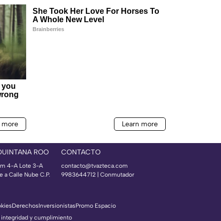
QUINTANA ROO
CONTACTO
m 4-A Lote 3-A
contacto@tvazteca.com
e a Calle Nube C.P.
9983644712 | Conmutador
okies
Derechos
Inversionistas
Promo Espacio
 integridad y cumplimiento