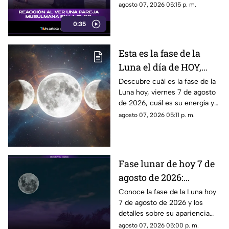
atención de los presentes.
agosto 07, 2026 05:15 p. m.
Este fue el momento que
0:35
desató diversas reacciones
entre quienes se encontraban
en el lugar.
Esta es la fase de la
Luna el día de HOY,
viernes 7 de agosto de
Descubre cuál es la fase de la
Luna hoy, viernes 7 de agosto
2026: ¿Cómo se verá el
de 2026, cuál es su energía y
astro durante la noche?
cómo nos podría afectar.
agosto 07, 2026 05:11 p. m.
Conoce todas las fases
lunares.
Fase lunar de hoy 7 de
agosto de 2026:
descubre cómo luce la
Conoce la fase de la Luna hoy
7 de agosto de 2026 y los
Luna y su significado
detalles sobre su apariencia
durante esta jornada.
agosto 07, 2026 05:00 p. m.