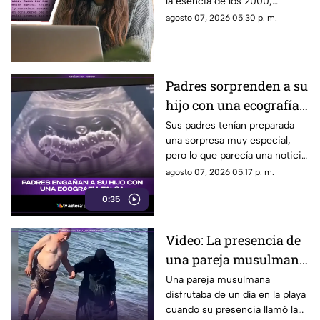
la esencia de los 2000,
la esencia de los años
conectando a músicos y
agosto 07, 2026 05:30 p. m.
2000
creadores con sus fans. Aquí
los detalles de la red social.
Padres sorprenden a su
hijo con una ecografía
falsa y su reacción se
Sus padres tenían preparada
una sorpresa muy especial,
vuelve inolvidable
pero lo que parecía una noticia
increíble terminó siendo una
agosto 07, 2026 05:17 p. m.
broma que nadie esperaba. La
0:35
reacción de su hijo asi quedó
grabada.
Video: La presencia de
una pareja musulmana
en la playa provoca
Una pareja musulmana
disfrutaba de un día en la playa
reacciones
cuando su presencia llamó la