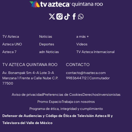
TV Azteca
Noticias
a más +
Azteca UNO
Deportes
Videos
Azteca 7
adn Noticias
TV Azteca Internacional
TV AZTECA QUINTANA ROO
CONTACTO
Av. Bonampak Sm 4-A Lote 3-A
contacto@tvazteca.com
Manzana 1 Frente a Calle Nube C.P.
9983644712 | Conmutador
77500
Aviso de privacidad
Preferencias de Cookies
Derechos
Inversionistas
Promo Espacio
Trabaja con nosotros
Programa de ética, integridad y cumplimiento
Defensor de Audiencias y Código de Ética de Televisión Azteca III y
Televisora del Valle de México