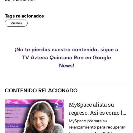
Tags relacionados
Virales
¡No te pierdas nuestro contenido, sigue a
TV Azteca Quintana Roo en Google
News!
CONTENIDO RELACIONADO
MySpace alista su
regreso: Así es como la
icónica red social
MySpace prepara su
relanzamiento para recuperar
busca volver y revivir