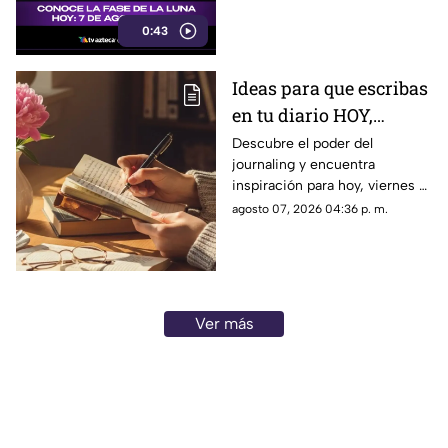
0:43
Ideas para que escribas
en tu diario HOY,
viernes 7 de junio de
Descubre el poder del
journaling y encuentra
2026: Usa este journal
inspiración para hoy, viernes 7
prompt y termina tu
de junio de 2026. Un prompt
agosto 07, 2026 04:36 p. m.
día lleno de gratitud
para reflexionar, crear y
conectar contigo mismo.
Ver más