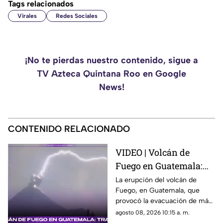
Tags relacionados
Virales
Redes Sociales
¡No te pierdas nuestro contenido, sigue a
TV Azteca Quintana Roo en Google
News!
CONTENIDO RELACIONADO
VIDEO | Volcán de
Fuego en Guatemala:
Tras 50 horas de
La erupción del volcán de
Fuego, en Guatemala, que
actividad, finaliza su
provocó la evacuación de más
erupción
de 1,700 personas, finalizó tras
agosto 08, 2026 10:15 a. m.
50 horas de actividad. Aquí los