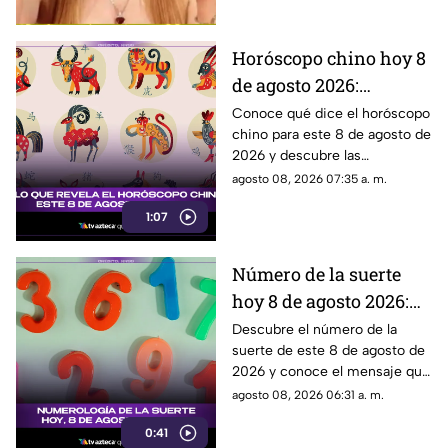
Todos los detalles.
Horóscopo chino hoy 8
de agosto 2026:
descubre qué te depara
Conoce qué dice el horóscopo
chino para este 8 de agosto de
el destino según tu
2026 y descubre las
signo
predicciones para cada signo
agosto 08, 2026 07:35 a. m.
del zodiaco oriental.
1:07
Número de la suerte
hoy 8 de agosto 2026:
descubre qué dice la
Descubre el número de la
suerte de este 8 de agosto de
numerología para ti
2026 y conoce el mensaje que
la numerología tiene para ti.
agosto 08, 2026 06:31 a. m.
0:41