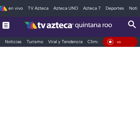
en vivo
TV Azteca
Azteca UNO
Azteca 7
Deportes
Notic
Noticias
Turismo
Viral y Tendencia
Clima
Tráfico
Deporte
En Vivo