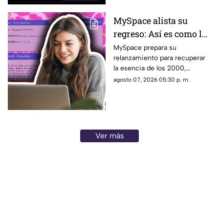
MySpace alista su
regreso: Así es como la
icónica red social
MySpace prepara su
relanzamiento para recuperar
busca volver y revivir
la esencia de los 2000,
la esencia de los años
conectando a músicos y
agosto 07, 2026 05:30 p. m.
2000
creadores con sus fans. Aquí
los detalles de la red social.
Ver más