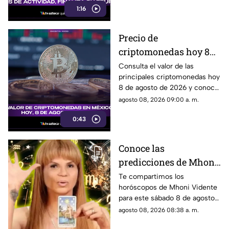
1:16
detalles.
Precio de
criptomonedas hoy 8
de agosto 2026 en
Consulta el valor de las
principales criptomonedas hoy
México: consulta
8 de agosto de 2026 y conoce
cuánto valen
cómo cotizan en México.
agosto 08, 2026 09:00 a. m.
0:43
Conoce las
predicciones de Mhoni
Vidente HOY, 8 de
Te compartimos los
horóscopos de Mhoni Vidente
agosto de 2026: ¿Qué le
para este sábado 8 de agosto
espera en este sábado a
de 2026 y sus predicciones
agosto 08, 2026 08:38 a. m.
cada signo del zodiaco?
para cada signo del zodiaco.