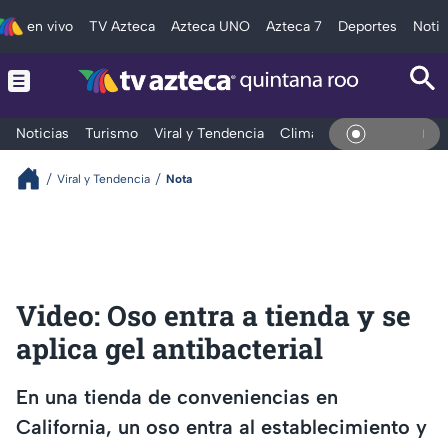
en vivo
TV Azteca
Azteca UNO
Azteca 7
Deportes
Notic
Noticias
Turismo
Viral y Tendencia
Clima
Tráfico
Deporte
En Vivo
Viral y Tendencia
Nota
Video: Oso entra a tienda y se
aplica gel antibacterial
En una tienda de conveniencias en
California, un oso entra al establecimiento y