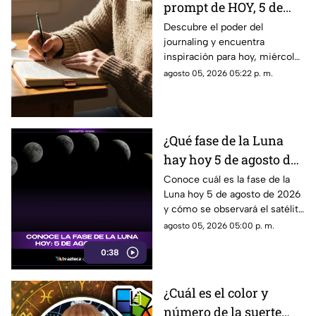
prompt de HOY, 5 de
agosto de 2026? Utiliza
Descubre el poder del
journaling y encuentra
este texto para escribir
inspiración para hoy, miércoles
en tu diario y
5 de agosto de 2026. Un
agosto 05, 2026 05:22 p. m.
reflexionar sobre tu día
prompt para reflexionar, crear
y conectar contigo mismo.
¿Qué fase de la Luna
hay hoy 5 de agosto de
2026? Descubre cómo
Conoce cuál es la fase de la
Luna hoy 5 de agosto de 2026
se verá el satélite esta
y cómo se observará el satélite
noche
natural durante la noche.
agosto 05, 2026 05:00 p. m.
0:38
¿Cuál es el color y
número de la suerte