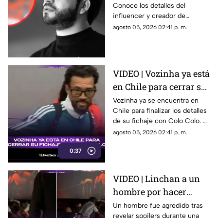
Conoce los detalles del
mientras realizaba una
influencer y creador de
transmisión en vivo en
contenido que fue asesinado
agosto 05, 2026 02:41 p. m.
Sinaloa
durante una transmisión en
vivo en Sinaloa.
VIDEO | Vozinha ya está
en Chile para cerrar su
fichaje con Colo Colo
Vozinha ya se encuentra en
Chile para finalizar los detalles
de su fichaje con Colo Colo. El
momento fue captado en
agosto 05, 2026 02:41 p. m.
video.
0:37
VIDEO | Linchan a un
hombre por hacer
spoilers durante la
Un hombre fue agredido tras
revelar spoilers durante una