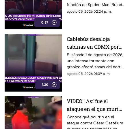
función de Spider-Man:
función de Spider-Man: Brand
Brand New Day
New Day. El momento quedó
agosto 05, 2026 02:24 p. m.
grabado en video.
0:37
Cablebús desaloja
cabinas en CDMX por
tormenta con rayos y
El sábado 1 de agosto de 2026,
una intensa tormenta con
granizo
granizo afectó zonas del norte
y oriente de la ciudad de
agosto 05, 2026 01:39 p. m.
México. Aquí más detalles.
1:30
VIDEO | Así fue el
ataque en el que murió
el influencer César
Conoce qué ocurrió en el
ataque contra César Gastélum
Gastélum durante un