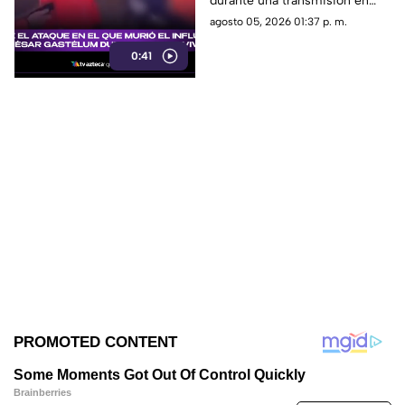
durante una transmisión en
en vivo
vivo y lo que se sabe del caso.
agosto 05, 2026 01:37 p. m.
0:41