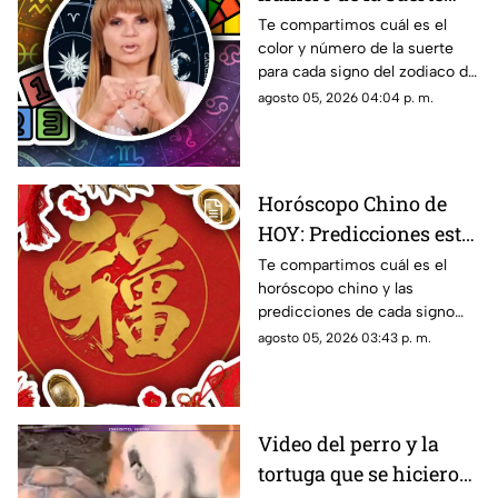
HOY, 5 de agosto de
Te compartimos cuál es el
color y número de la suerte
2026? Predicciones de
para cada signo del zodiaco de
Mhoni Vidente para
acuerdo al horóscopo de
agosto 05, 2026 04:04 p. m.
cada signo este
Mhoni Vidente de hoy, 5 de
miércoles
agosto.
Horóscopo Chino de
HOY: Predicciones este
5 de agosto de 2026
Te compartimos cuál es el
horóscopo chino y las
para cada signo del
predicciones de cada signo
zodiaco
para el día de hoy, miércoles 5
agosto 05, 2026 03:43 p. m.
de agosto de 2026. ¿Qué te
depara el destino?
Video del perro y la
tortuga que se hicieron