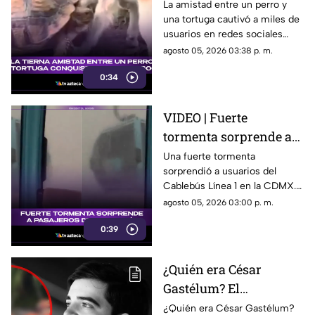
amigos conquista las
La amistad entre un perro y
una tortuga cautivó a miles de
redes sociales por su
usuarios en redes sociales
ternura
gracias a un tierno video viral.
agosto 05, 2026 03:38 p. m.
0:34
VIDEO | Fuerte
tormenta sorprende a
pasajeros del Cablebús
Una fuerte tormenta
sorprendió a usuarios del
de la Línea 1 en la
Cablebús Línea 1 en la CDMX.
Ciudad de México: así
El momento fue captado en
agosto 05, 2026 03:00 p. m.
vivieron el momento
video y se volvió viral.
los pasajeros
0:39
¿Quién era César
Gastélum? El
influencer 4s3s1n4d0
¿Quién era César Gastélum?