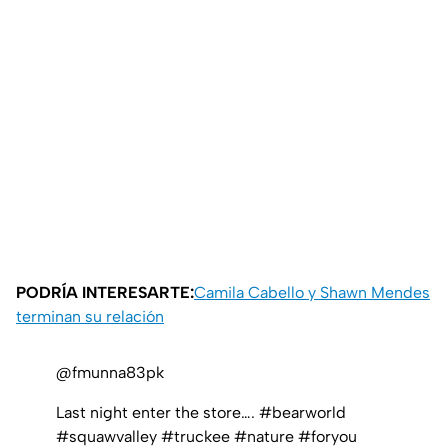
PODRÍA INTERESARTE:
Camila Cabello y Shawn Mendes
terminan su relación
@fmunna83pk
Last night enter the store….
#bearworld
#squawvalley
#truckee
#nature
#foryou