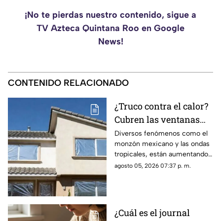
¡No te pierdas nuestro contenido, sigue a
TV Azteca Quintana Roo en Google
News!
CONTENIDO RELACIONADO
¿Truco contra el calor?
Cubren las ventanas
con papel aluminio,
Diversos fenómenos como el
monzón mexicano y las ondas
esto explica la ciencia
tropicales, están aumentando
las temperaturas en todo el
agosto 05, 2026 07:37 p. m.
país. Te contamos si el papel
aluminio en las ventanas es un
truco eficaz para el calor.
¿Cuál es el journal