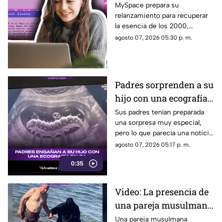
icónica red social
MySpace prepara su
relanzamiento para recuperar
busca volver y revivir
la esencia de los 2000,
la esencia de los años
conectando a músicos y
agosto 07, 2026 05:30 p. m.
2000
creadores con sus fans. Aquí
los detalles de la red social.
Padres sorprenden a su
hijo con una ecografía
falsa y su reacción se
Sus padres tenían preparada
una sorpresa muy especial,
vuelve inolvidable
pero lo que parecía una noticia
increíble terminó siendo una
agosto 07, 2026 05:17 p. m.
broma que nadie esperaba. La
0:35
reacción de su hijo asi quedó
grabada.
Video: La presencia de
una pareja musulmana
en la playa provoca
Una pareja musulmana