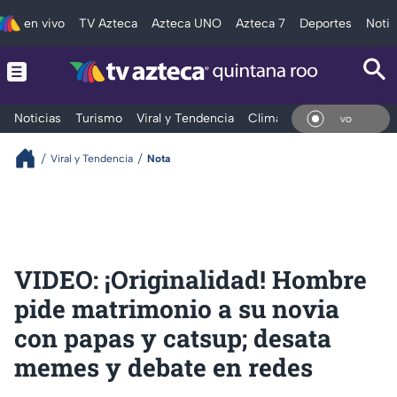
en vivo
TV Azteca
Azteca UNO
Azteca 7
Deportes
Notic
Noticias
Turismo
Viral y Tendencia
Clima
Tráfico
Deporte
En V
Viral y Tendencia
Nota
VIDEO: ¡Originalidad! Hombre
pide matrimonio a su novia
con papas y catsup; desata
memes y debate en redes