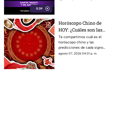
0:39
Horóscopo Chino de
HOY: ¿Cuáles son las
predicciones de este 7
Te compartimos cuál es el
horóscopo chino y las
de agosto de 2026 para
predicciones de cada signo
cada signo del zodiaco?
para el día de hoy, viernes 7 de
agosto 07, 2026 04:01 p. m.
agosto de 2026. ¿Qué te
depara el destino?