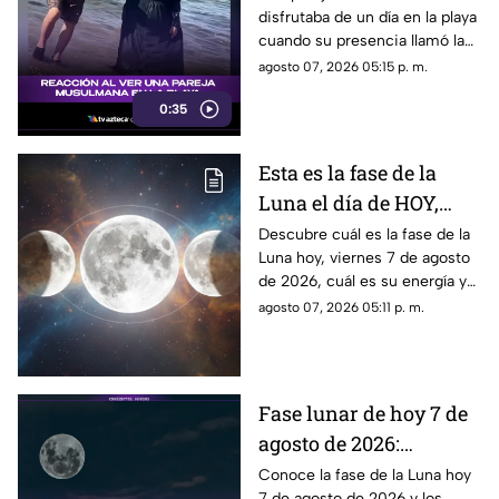
disfrutaba de un día en la playa
reacciones
cuando su presencia llamó la
atención de los presentes.
agosto 07, 2026 05:15 p. m.
Este fue el momento que
0:35
desató diversas reacciones
entre quienes se encontraban
en el lugar.
Esta es la fase de la
Luna el día de HOY,
viernes 7 de agosto de
Descubre cuál es la fase de la
Luna hoy, viernes 7 de agosto
2026: ¿Cómo se verá el
de 2026, cuál es su energía y
astro durante la noche?
cómo nos podría afectar.
agosto 07, 2026 05:11 p. m.
Conoce todas las fases
lunares.
Fase lunar de hoy 7 de
agosto de 2026:
descubre cómo luce la
Conoce la fase de la Luna hoy
7 de agosto de 2026 y los