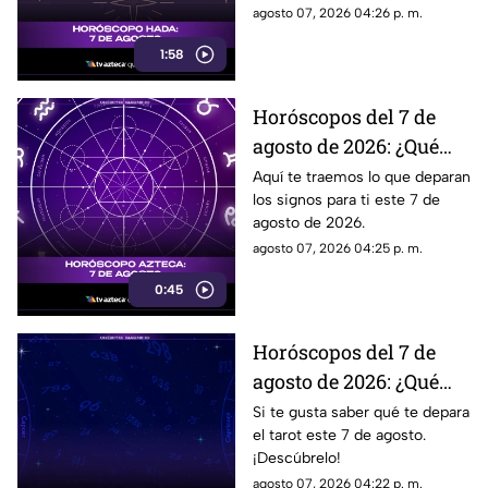
agosto 07, 2026 04:26 p. m.
1:58
Horóscopos del 7 de
agosto de 2026: ¿Qué
revelan los aztecas
Aquí te traemos lo que deparan
los signos para ti este 7 de
hoy?
agosto de 2026.
agosto 07, 2026 04:25 p. m.
0:45
Horóscopos del 7 de
agosto de 2026: ¿Qué
revelan las cartas del
Si te gusta saber qué te depara
el tarot este 7 de agosto.
tarot?
¡Descúbrelo!
agosto 07, 2026 04:22 p. m.