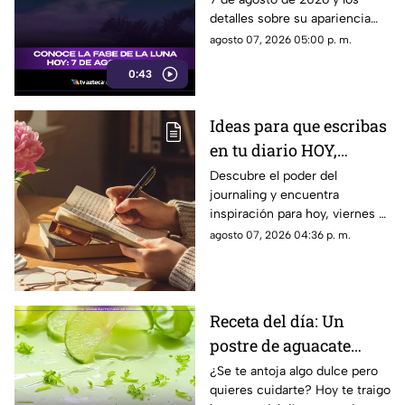
Luna y su significado
detalles sobre su apariencia
durante esta jornada.
agosto 07, 2026 05:00 p. m.
0:43
Ideas para que escribas
en tu diario HOY,
viernes 7 de junio de
Descubre el poder del
journaling y encuentra
2026: Usa este journal
inspiración para hoy, viernes 7
prompt y termina tu
de junio de 2026. Un prompt
agosto 07, 2026 04:36 p. m.
día lleno de gratitud
para reflexionar, crear y
conectar contigo mismo.
Receta del día: Un
postre de aguacate
saludable y sin azúcar
¿Se te antoja algo dulce pero
quieres cuidarte? Hoy te traigo