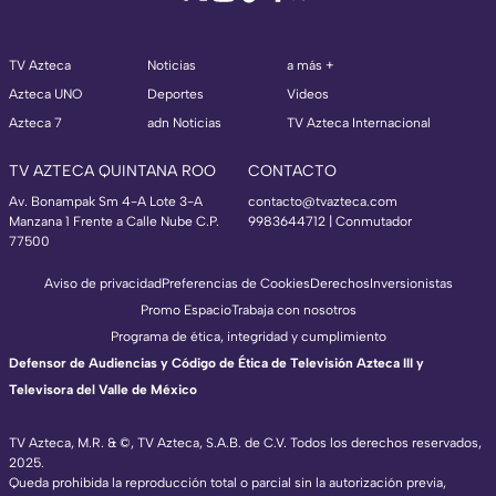
TV Azteca
Noticias
a más +
Azteca UNO
Deportes
Videos
Azteca 7
adn Noticias
TV Azteca Internacional
TV AZTECA QUINTANA ROO
CONTACTO
Av. Bonampak Sm 4-A Lote 3-A
contacto@tvazteca.com
Manzana 1 Frente a Calle Nube C.P.
9983644712 | Conmutador
77500
Aviso de privacidad
Preferencias de Cookies
Derechos
Inversionistas
Promo Espacio
Trabaja con nosotros
Programa de ética, integridad y cumplimiento
Defensor de Audiencias y Código de Ética de Televisión Azteca III y
Televisora del Valle de México
TV Azteca, M.R. & ©, TV Azteca, S.A.B. de C.V. Todos los derechos reservados,
2025.
Queda prohibida la reproducción total o parcial sin la autorización previa,