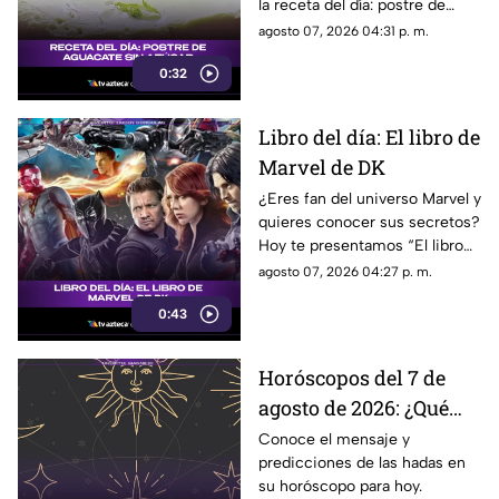
la receta del día: postre de
aguacate sin azúcar que te va
agosto 07, 2026 04:31 p. m.
a volar la cabeza.
0:32
Libro del día: El libro de
Marvel de DK
¿Eres fan del universo Marvel y
quieres conocer sus secretos?
Hoy te presentamos “El libro
de Marvel de DK”, una guía
agosto 07, 2026 04:27 p. m.
imprescindible para descubrir
0:43
la historia de tus héroes
favoritos.
Horóscopos del 7 de
agosto de 2026: ¿Qué
revelan las hadas hoy?
Conoce el mensaje y
predicciones de las hadas en
su horóscopo para hoy.