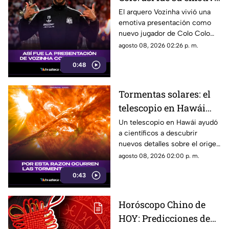
presentación ante un
El arquero Vozinha vivió una
emotiva presentación como
Estadio Monumental
nuevo jugador de Colo Colo
abarrotado
frente a un Estadio
agosto 08, 2026 02:26 p. m.
Monumental lleno.
0:48
Tormentas solares: el
telescopio en Hawái
que reveló cómo nacen
Un telescopio en Hawái ayudó
a científicos a descubrir
estos fenómenos del
nuevos detalles sobre el origen
Sol
de las tormentas solares y sus
agosto 08, 2026 02:00 p. m.
efectos.
0:43
Horóscopo Chino de
HOY: Predicciones de