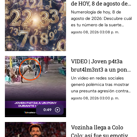
de HOY, 8 de agosto de
2026: ¿Cuál es el
Numerología de hoy, 8 de
agosto de 2026: Descubre cuál
número de la suerte de
es tu número de la suerte
este sábado para cada
según tu signo zodiacal.
agosto 08, 2026 03:08 p. m.
signo del zodiaco?
Predicciones diarias para todo
el zodiaco.
VIDEO | Joven p4t3a
brut4lm3nt3 a un pony
durante una feria en
Un video en redes sociales
generó polémica tras mostrar
San Luis Potosí
una presunta agresión contra
un pony durante una feria en
agosto 08, 2026 03:00 p. m.
San Luis Potosí.
0:49
Vozinha llega a Colo
Colo: así fue su emotiva