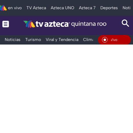
en vivo
TV Azteca
Azteca UNO
Azteca 7
Deportes
Notic
Noticias
Turismo
Viral y Tendencia
Clima
Tráfico
Deporte
En Vivo