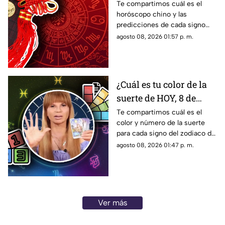
este 8 de agosto de 2026
Te compartimos cuál es el
horóscopo chino y las
para cada signo del
predicciones de cada signo
zodiaco
para el día de hoy, sábado 8 de
agosto 08, 2026 01:57 p. m.
agosto de 2026. ¿Qué te
depara el destino?
¿Cuál es tu color de la
suerte de HOY, 8 de
agosto de 2026?
Te compartimos cuál es el
color y número de la suerte
Predicciones de Mhoni
para cada signo del zodiaco de
Vidente para cada
acuerdo al horóscopo de
agosto 08, 2026 01:47 p. m.
signo este sábado
Mhoni Vidente de hoy, sábado
8 de agosto.
Ver más