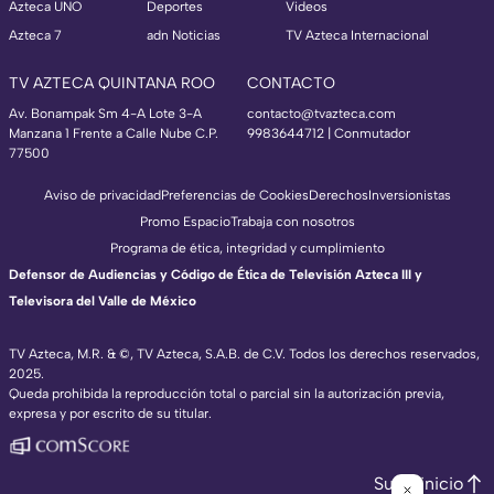
Azteca UNO
Deportes
Videos
Azteca 7
adn Noticias
TV Azteca Internacional
TV AZTECA QUINTANA ROO
CONTACTO
Av. Bonampak Sm 4-A Lote 3-A
contacto@tvazteca.com
Manzana 1 Frente a Calle Nube C.P.
9983644712 | Conmutador
77500
Aviso de privacidad
Preferencias de Cookies
Derechos
Inversionistas
Promo Espacio
Trabaja con nosotros
Programa de ética, integridad y cumplimiento
Defensor de Audiencias y Código de Ética de Televisión Azteca III y
Televisora del Valle de México
TV Azteca, M.R. & ©, TV Azteca, S.A.B. de C.V. Todos los derechos reservados,
2025.
Queda prohibida la reproducción total o parcial sin la autorización previa,
expresa y por escrito de su titular.
Subir inicio