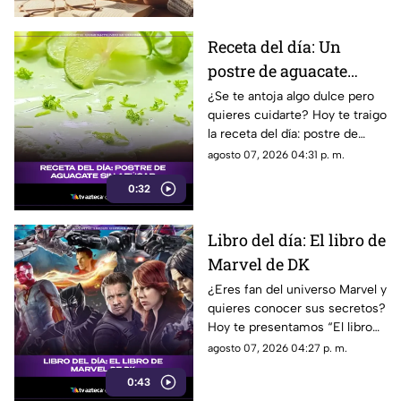
Receta del día: Un
postre de aguacate
saludable y sin azúcar
¿Se te antoja algo dulce pero
quieres cuidarte? Hoy te traigo
la receta del día: postre de
aguacate sin azúcar que te va
agosto 07, 2026 04:31 p. m.
a volar la cabeza.
0:32
Libro del día: El libro de
Marvel de DK
¿Eres fan del universo Marvel y
quieres conocer sus secretos?
Hoy te presentamos “El libro
de Marvel de DK”, una guía
agosto 07, 2026 04:27 p. m.
imprescindible para descubrir
0:43
la historia de tus héroes