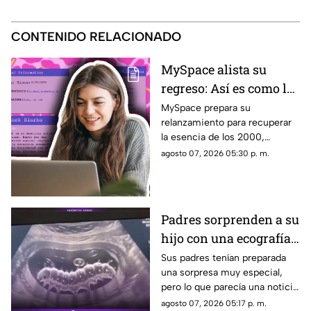
CONTENIDO RELACIONADO
MySpace alista su
regreso: Así es como la
icónica red social
MySpace prepara su
relanzamiento para recuperar
busca volver y revivir
la esencia de los 2000,
la esencia de los años
conectando a músicos y
agosto 07, 2026 05:30 p. m.
2000
creadores con sus fans. Aquí
los detalles de la red social.
Padres sorprenden a su
hijo con una ecografía
falsa y su reacción se
Sus padres tenían preparada
una sorpresa muy especial,
vuelve inolvidable
pero lo que parecía una noticia
increíble terminó siendo una
agosto 07, 2026 05:17 p. m.