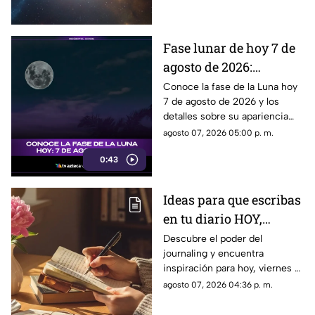
lunares.
Fase lunar de hoy 7 de
agosto de 2026:
descubre cómo luce la
Conoce la fase de la Luna hoy
7 de agosto de 2026 y los
Luna y su significado
detalles sobre su apariencia
durante esta jornada.
agosto 07, 2026 05:00 p. m.
0:43
Ideas para que escribas
en tu diario HOY,
viernes 7 de junio de
Descubre el poder del
journaling y encuentra
2026: Usa este journal
inspiración para hoy, viernes 7
prompt y termina tu
de junio de 2026. Un prompt
agosto 07, 2026 04:36 p. m.
día lleno de gratitud
para reflexionar, crear y
conectar contigo mismo.