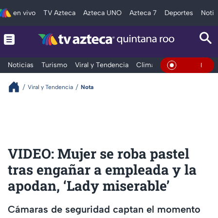
en vivo
TV Azteca
Azteca UNO
Azteca 7
Deportes
Notic
Noticias
Turismo
Viral y Tendencia
Clima
Tráfico
Deporte
En Vivo
Viral y Tendencia
Nota
VIDEO: Mujer se roba pastel
tras engañar a empleada y la
apodan, ‘Lady miserable’
Cámaras de seguridad captan el momento