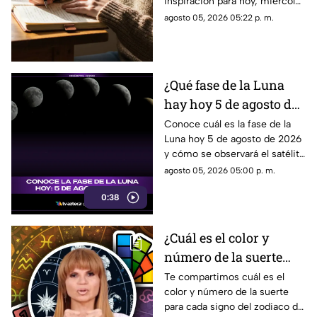
inspiración para hoy, miércoles
en tu diario y
5 de agosto de 2026. Un
agosto 05, 2026 05:22 p. m.
reflexionar sobre tu día
prompt para reflexionar, crear
y conectar contigo mismo.
¿Qué fase de la Luna
hay hoy 5 de agosto de
2026? Descubre cómo
Conoce cuál es la fase de la
Luna hoy 5 de agosto de 2026
se verá el satélite esta
y cómo se observará el satélite
noche
natural durante la noche.
agosto 05, 2026 05:00 p. m.
0:38
¿Cuál es el color y
número de la suerte
HOY, 5 de agosto de
Te compartimos cuál es el
color y número de la suerte
2026? Predicciones de
para cada signo del zodiaco de
Mhoni Vidente para