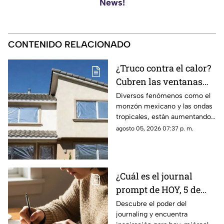
News!
CONTENIDO RELACIONADO
¿Truco contra el calor?
Cubren las ventanas
con papel aluminio,
Diversos fenómenos como el
monzón mexicano y las ondas
esto explica la ciencia
tropicales, están aumentando
las temperaturas en todo el
agosto 05, 2026 07:37 p. m.
país. Te contamos si el papel
aluminio en las ventanas es un
truco eficaz para el calor.
¿Cuál es el journal
prompt de HOY, 5 de
agosto de 2026? Utiliza
Descubre el poder del
journaling y encuentra
este texto para escribir