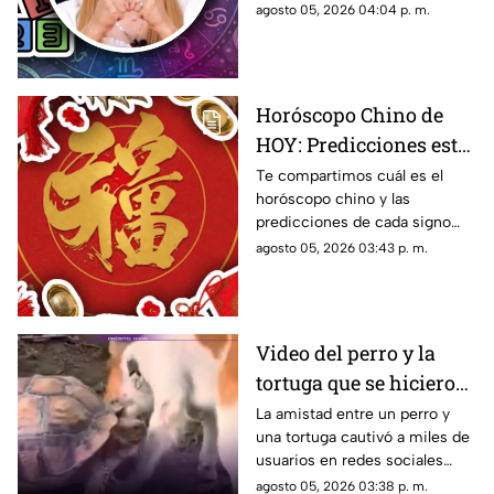
acuerdo al horóscopo de
agosto 05, 2026 04:04 p. m.
cada signo este
Mhoni Vidente de hoy, 5 de
miércoles
agosto.
Horóscopo Chino de
HOY: Predicciones este
5 de agosto de 2026
Te compartimos cuál es el
horóscopo chino y las
para cada signo del
predicciones de cada signo
zodiaco
para el día de hoy, miércoles 5
agosto 05, 2026 03:43 p. m.
de agosto de 2026. ¿Qué te
depara el destino?
Video del perro y la
tortuga que se hicieron
amigos conquista las
La amistad entre un perro y
una tortuga cautivó a miles de
redes sociales por su
usuarios en redes sociales
ternura
gracias a un tierno video viral.
agosto 05, 2026 03:38 p. m.