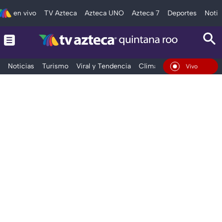
en vivo
TV Azteca
Azteca UNO
Azteca 7
Deportes
Notic
Noticias
Turismo
Viral y Tendencia
Clima
Tráfico
Deporte
En Vivo