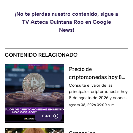
¡No te pierdas nuestro contenido, sigue a
TV Azteca Quintana Roo en Google
News!
CONTENIDO RELACIONADO
Precio de
criptomonedas hoy 8
de agosto 2026 en
Consulta el valor de las
principales criptomonedas hoy
México: consulta
8 de agosto de 2026 y conoce
cuánto valen
cómo cotizan en México.
agosto 08, 2026 09:00 a. m.
0:43