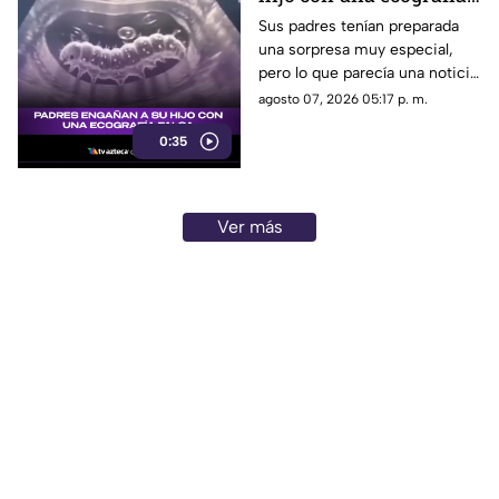
falsa y su reacción se
Sus padres tenían preparada
una sorpresa muy especial,
vuelve inolvidable
pero lo que parecía una noticia
increíble terminó siendo una
agosto 07, 2026 05:17 p. m.
broma que nadie esperaba. La
0:35
reacción de su hijo asi quedó
grabada.
Ver más