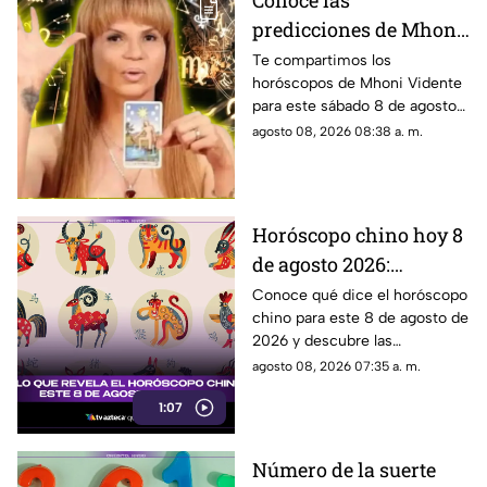
Conoce las
predicciones de Mhoni
Vidente HOY, 8 de
Te compartimos los
horóscopos de Mhoni Vidente
agosto de 2026: ¿Qué le
para este sábado 8 de agosto
espera en este sábado a
de 2026 y sus predicciones
agosto 08, 2026 08:38 a. m.
cada signo del zodiaco?
para cada signo del zodiaco.
Todos los detalles.
Horóscopo chino hoy 8
de agosto 2026:
descubre qué te depara
Conoce qué dice el horóscopo
chino para este 8 de agosto de
el destino según tu
2026 y descubre las
signo
predicciones para cada signo
agosto 08, 2026 07:35 a. m.
del zodiaco oriental.
1:07
Número de la suerte