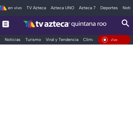
en vivo
TV Azteca
Azteca UNO
Azteca 7
Deportes
Notic
Noticias
Turismo
Viral y Tendencia
Clima
Tráfico
Deporte
En Vivo