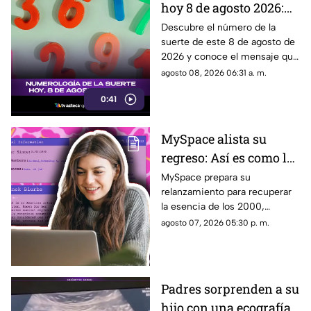
hoy 8 de agosto 2026:
descubre qué dice la
Descubre el número de la
suerte de este 8 de agosto de
numerología para ti
2026 y conoce el mensaje que
la numerología tiene para ti.
agosto 08, 2026 06:31 a. m.
0:41
MySpace alista su
regreso: Así es como la
icónica red social
MySpace prepara su
relanzamiento para recuperar
busca volver y revivir
la esencia de los 2000,
la esencia de los años
conectando a músicos y
agosto 07, 2026 05:30 p. m.
2000
creadores con sus fans. Aquí
los detalles de la red social.
Padres sorprenden a su
hijo con una ecografía