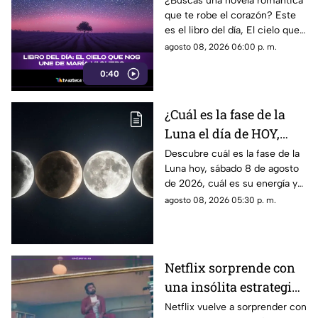
¿Buscas una novela romántica
que te robe el corazón? Este
es el libro del día, El cielo que
nos une, de María Vaquero.
agosto 08, 2026 06:00 p. m.
0:40
¿Cuál es la fase de la
Luna el día de HOY,
sábado 8 de agosto de
Descubre cuál es la fase de la
Luna hoy, sábado 8 de agosto
2026? Así se verá el
de 2026, cuál es su energía y
astro durante la noche
cómo nos podría afectar.
agosto 08, 2026 05:30 p. m.
Conoce todas las fases
lunares.
Netflix sorprende con
una insólita estrategia
para promocionar su
Netflix vuelve a sorprender con