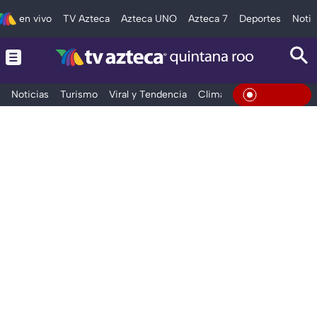
en vivo
TV Azteca
Azteca UNO
Azteca 7
Deportes
Notic
Noticias
Turismo
Viral y Tendencia
Clima
Tráfico
Deporte
En Vivo