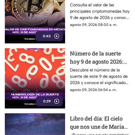
de agosto 2026 en
Consulta el valor de las
principales criptomonedas hoy
México: consulta su
9 de agosto de 2026 y conoce
valor actualizado
cómo cotizan en México.
agosto 09, 2026 08:00 a. m.
0:43
Número de la suerte
hoy 9 de agosto 2026:
descubre el mensaje de
Descubre el número de la
suerte de este 9 de agosto de
la numerología para ti
2026 y conoce el significado
que la numerología tiene para
agosto 09, 2026 06:54 a. m.
este día.
0:39
Libro del día: El cielo
que nos une de María
Vaquero