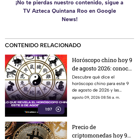
¡No te pierdas nuestro contenido, sigue a
TV Azteca Quintana Roo en Google
News!
CONTENIDO RELACIONADO
Horóscopo chino hoy 9
de agosto 2026: conoce
las predicciones según
Descubre qué dice el
horóscopo chino para este 9
tu signo oriental
de agosto de 2026 y las
predicciones para cada signo
agosto 09, 2026 08:56 a. m.
del zodiaco oriental.
1:07
Precio de
criptomonedas hoy 9