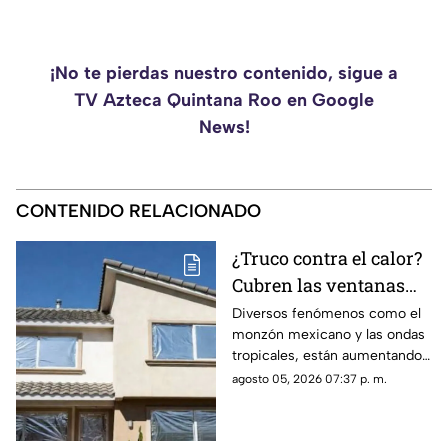
¡No te pierdas nuestro contenido, sigue a
TV Azteca Quintana Roo en Google
News!
CONTENIDO RELACIONADO
¿Truco contra el calor?
Cubren las ventanas
con papel aluminio,
Diversos fenómenos como el
monzón mexicano y las ondas
esto explica la ciencia
tropicales, están aumentando
las temperaturas en todo el
agosto 05, 2026 07:37 p. m.
país. Te contamos si el papel
aluminio en las ventanas es un
truco eficaz para el calor.