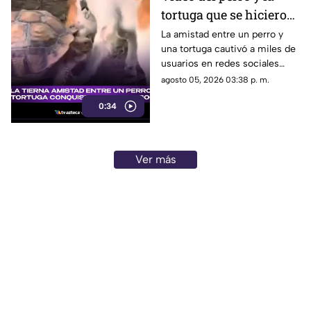
tortuga que se hicieron
amigos conquista las
La amistad entre un perro y
una tortuga cautivó a miles de
redes sociales por su
usuarios en redes sociales
ternura
gracias a un tierno video viral.
agosto 05, 2026 03:38 p. m.
0:34
Ver más