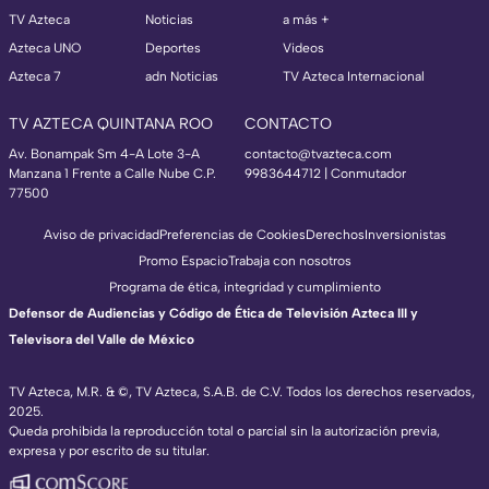
TV Azteca
Noticias
a más +
Azteca UNO
Deportes
Videos
Azteca 7
adn Noticias
TV Azteca Internacional
TV AZTECA QUINTANA ROO
CONTACTO
Av. Bonampak Sm 4-A Lote 3-A
contacto@tvazteca.com
Manzana 1 Frente a Calle Nube C.P.
9983644712 | Conmutador
77500
Aviso de privacidad
Preferencias de Cookies
Derechos
Inversionistas
Promo Espacio
Trabaja con nosotros
Programa de ética, integridad y cumplimiento
Defensor de Audiencias y Código de Ética de Televisión Azteca III y
Televisora del Valle de México
TV Azteca, M.R. & ©, TV Azteca, S.A.B. de C.V. Todos los derechos reservados,
2025.
Queda prohibida la reproducción total o parcial sin la autorización previa,
expresa y por escrito de su titular.