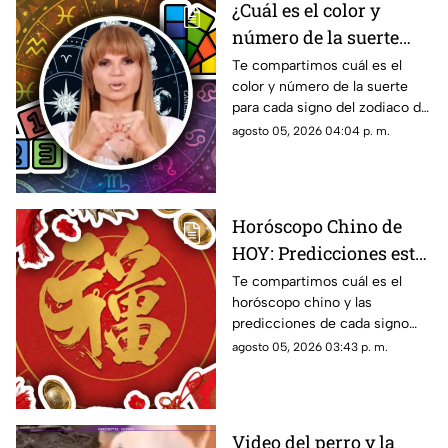
¿Cuál es el color y
número de la suerte
HOY, 5 de agosto de
Te compartimos cuál es el
color y número de la suerte
2026? Predicciones de
para cada signo del zodiaco de
Mhoni Vidente para
acuerdo al horóscopo de
agosto 05, 2026 04:04 p. m.
cada signo este
Mhoni Vidente de hoy, 5 de
miércoles
agosto.
Horóscopo Chino de
HOY: Predicciones este
5 de agosto de 2026
Te compartimos cuál es el
horóscopo chino y las
para cada signo del
predicciones de cada signo
zodiaco
para el día de hoy, miércoles 5
agosto 05, 2026 03:43 p. m.
de agosto de 2026. ¿Qué te
depara el destino?
Video del perro y la