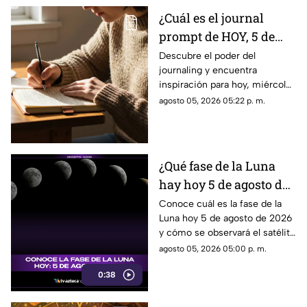
¿Cuál es el journal
prompt de HOY, 5 de
agosto de 2026? Utiliza
Descubre el poder del
journaling y encuentra
este texto para escribir
inspiración para hoy, miércoles
en tu diario y
5 de agosto de 2026. Un
agosto 05, 2026 05:22 p. m.
reflexionar sobre tu día
prompt para reflexionar, crear
y conectar contigo mismo.
¿Qué fase de la Luna
hay hoy 5 de agosto de
2026? Descubre cómo
Conoce cuál es la fase de la
Luna hoy 5 de agosto de 2026
se verá el satélite esta
y cómo se observará el satélite
noche
natural durante la noche.
agosto 05, 2026 05:00 p. m.
0:38