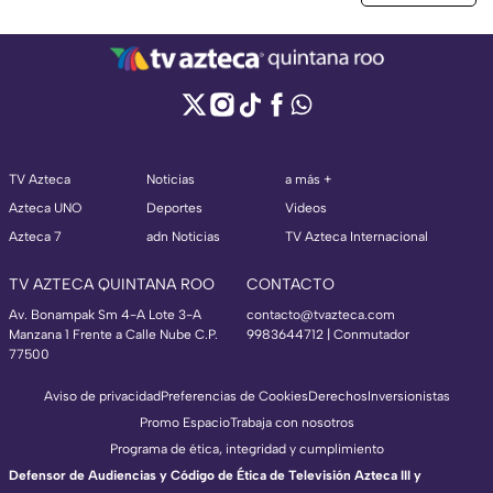
TV Azteca
Noticias
a más +
Azteca UNO
Deportes
Videos
Azteca 7
adn Noticias
TV Azteca Internacional
TV AZTECA QUINTANA ROO
CONTACTO
Av. Bonampak Sm 4-A Lote 3-A
contacto@tvazteca.com
Manzana 1 Frente a Calle Nube C.P.
9983644712 | Conmutador
77500
Aviso de privacidad
Preferencias de Cookies
Derechos
Inversionistas
Promo Espacio
Trabaja con nosotros
Programa de ética, integridad y cumplimiento
Defensor de Audiencias y Código de Ética de Televisión Azteca III y