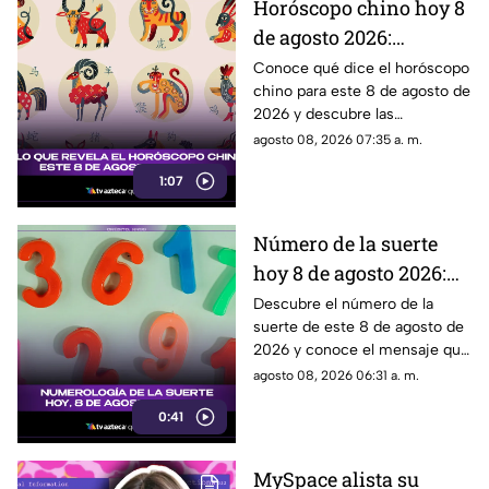
Horóscopo chino hoy 8
de agosto 2026:
descubre qué te depara
Conoce qué dice el horóscopo
chino para este 8 de agosto de
el destino según tu
2026 y descubre las
signo
predicciones para cada signo
agosto 08, 2026 07:35 a. m.
del zodiaco oriental.
1:07
Número de la suerte
hoy 8 de agosto 2026:
descubre qué dice la
Descubre el número de la
suerte de este 8 de agosto de
numerología para ti
2026 y conoce el mensaje que
la numerología tiene para ti.
agosto 08, 2026 06:31 a. m.
0:41
MySpace alista su