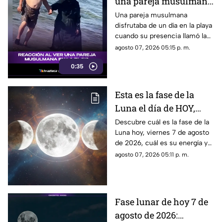
una pareja musulmana
en la playa provoca
Una pareja musulmana
disfrutaba de un día en la playa
reacciones
cuando su presencia llamó la
atención de los presentes.
agosto 07, 2026 05:15 p. m.
Este fue el momento que
0:35
desató diversas reacciones
entre quienes se encontraban
en el lugar.
Esta es la fase de la
Luna el día de HOY,
viernes 7 de agosto de
Descubre cuál es la fase de la
Luna hoy, viernes 7 de agosto
2026: ¿Cómo se verá el
de 2026, cuál es su energía y
astro durante la noche?
cómo nos podría afectar.
agosto 07, 2026 05:11 p. m.
Conoce todas las fases
lunares.
Fase lunar de hoy 7 de
agosto de 2026: