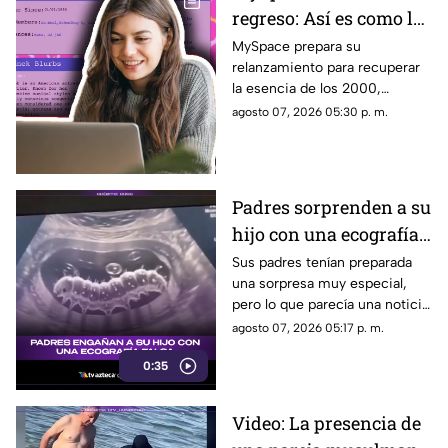
regreso: Así es como la
icónica red social
MySpace prepara su
relanzamiento para recuperar
busca volver y revivir
la esencia de los 2000,
la esencia de los años
conectando a músicos y
agosto 07, 2026 05:30 p. m.
2000
creadores con sus fans. Aquí
los detalles de la red social.
Padres sorprenden a su
hijo con una ecografía
falsa y su reacción se
Sus padres tenían preparada
una sorpresa muy especial,
vuelve inolvidable
pero lo que parecía una noticia
increíble terminó siendo una
agosto 07, 2026 05:17 p. m.
broma que nadie esperaba. La
0:35
reacción de su hijo asi quedó
grabada.
Video: La presencia de