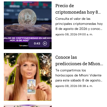
Precio de
criptomonedas hoy 8
de agosto 2026 en
Consulta el valor de las
principales criptomonedas hoy
México: consulta
8 de agosto de 2026 y conoce
cuánto valen
cómo cotizan en México.
agosto 08, 2026 09:00 a. m.
0:43
Conoce las
predicciones de Mhoni
Vidente HOY, 8 de
Te compartimos los
horóscopos de Mhoni Vidente
agosto de 2026: ¿Qué le
para este sábado 8 de agosto
espera en este sábado a
de 2026 y sus predicciones
agosto 08, 2026 08:38 a. m.
cada signo del zodiaco?
para cada signo del zodiaco.
Todos los detalles.