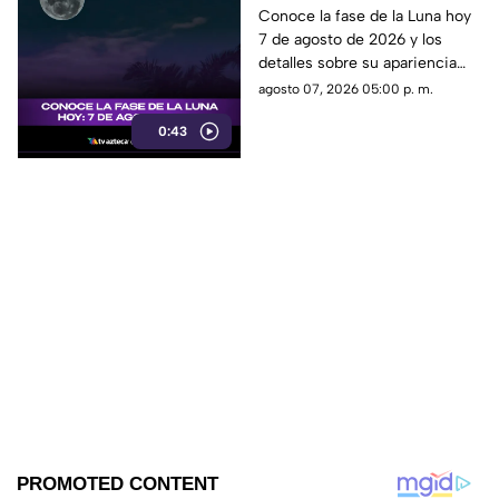
descubre cómo luce la
Conoce la fase de la Luna hoy
7 de agosto de 2026 y los
Luna y su significado
detalles sobre su apariencia
durante esta jornada.
agosto 07, 2026 05:00 p. m.
0:43