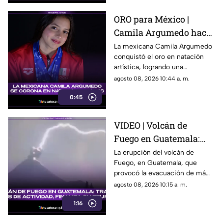
ORO para México |
Camila Argumedo hace
historia y se corona en
La mexicana Camila Argumedo
conquistó el oro en natación
natación artística
artística, logrando una
histórica victoria para el
agosto 08, 2026 10:44 a. m.
deporte nacional.
0:45
VIDEO | Volcán de
Fuego en Guatemala:
Tras 50 horas de
La erupción del volcán de
Fuego, en Guatemala, que
actividad, finaliza su
provocó la evacuación de más
erupción
de 1,700 personas, finalizó tras
agosto 08, 2026 10:15 a. m.
50 horas de actividad. Aquí los
1:16
detalles.