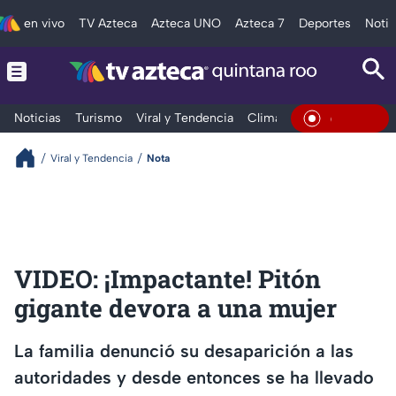
en vivo
TV Azteca
Azteca UNO
Azteca 7
Deportes
Notic
Noticias
Turismo
Viral y Tendencia
Clima
Tráfico
Deporte
En Vivo
Viral y Tendencia
Nota
VIDEO: ¡Impactante! Pitón
gigante devora a una mujer
La familia denunció su desaparición a las
autoridades y desde entonces se ha llevado