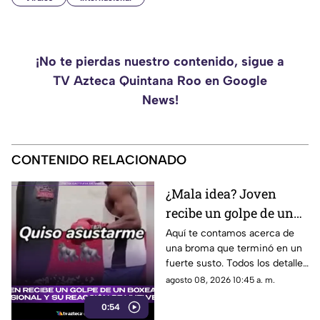
¡No te pierdas nuestro contenido, sigue a
TV Azteca Quintana Roo en Google
News!
CONTENIDO RELACIONADO
¿Mala idea? Joven
recibe un golpe de un
boxeador profesional y
Aquí te contamos acerca de
una broma que terminó en un
su reacción se vuelve
fuerte susto. Todos los detalles
viral en TikTok
sobre el video que se volvió
agosto 08, 2026 10:45 a. m.
viral en TikTok.
0:54