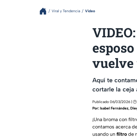
Viral y Tendencia
Video
VIDEO: 
esposo 
vuelve 
Aquí te contamo
cortarle la cej
Publicado 06/03/2026 | 🕑
Por:
Isabel Fernández
,
Die
¡Una broma con filtr
contamos acerca de 
usando un
filtro
de r