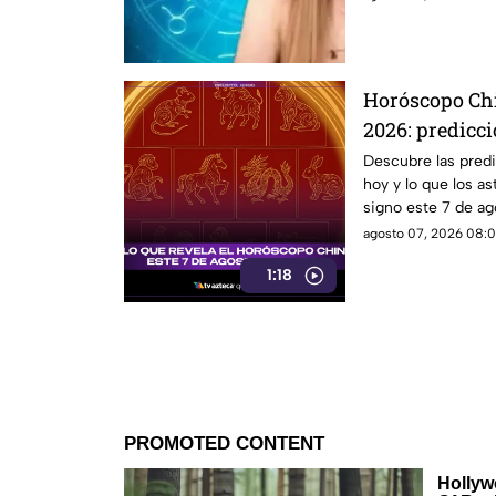
Horóscopo Chi
2026: predicci
energía
Descubre las pred
hoy y lo que los a
signo este 7 de ag
agosto 07, 2026 08:0
1:18