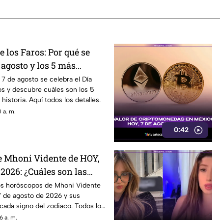
 los Faros: Por qué se
e agosto y los 5 más
historia
7 de agosto se celebra el Día
os y descubre cuáles son los 5
istoria. Aquí todos los detalles.
 a. m.
0:42
 Mhoni Vidente de HOY,
 2026: ¿Cuáles son las
para cada signo zodiacal
os horóscopos de Mhoni Vidente
7 de agosto de 2026 y sus
cada signo del zodiaco. Todos los
6 a. m.