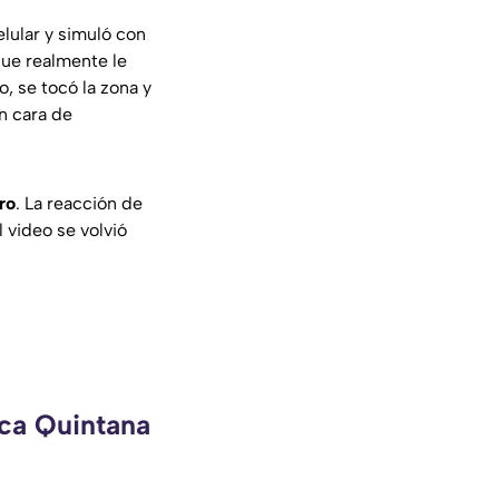
elular y simuló con
 que realmente le
o, se tocó la zona y
on cara de
tro
. La reacción de
 video se volvió
eca Quintana