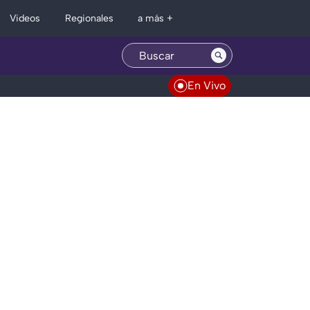
Regionales
Videos
a más +
En Vivo