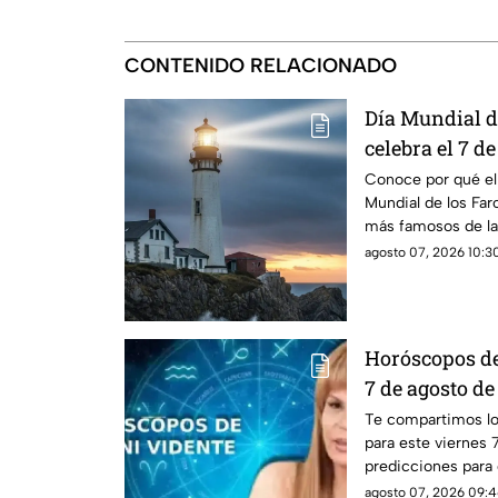
CONTENIDO RELACIONADO
Día Mundial de
celebra el 7 d
famosos de la 
Conoce por qué el 
Mundial de los Far
más famosos de la h
agosto 07, 2026 10:30
Horóscopos de
7 de agosto de
predicciones 
Te compartimos l
para este viernes 
este viernes?
predicciones para 
detalles.
agosto 07, 2026 09:4