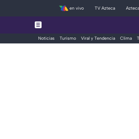
en vivo
TV Azteca
Aztec
Noticias
Turismo
Viral y Tendencia
Clima
T