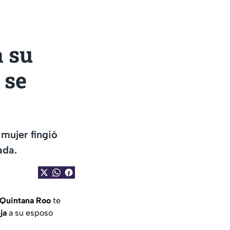
a su
 se
mujer fingió
ada.
 Quintana Roo
te
ja
a su esposo