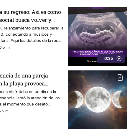
a su regreso: Así es como
 social busca volver y
ncia de los años 2000
u relanzamiento para recuperar la
00, conectando a músicos y
ans. Aquí los detalles de la red
0 p. m.
0:35
sencia de una pareja
 la playa provoca
na disfrutaba de un día en la
esencia llamó la atención de los
ue el momento que desató
es entre quienes se encontraban
 p. m.