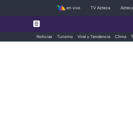
en vivo
TV Azteca
Aztec
Noticias
Turismo
Viral y Tendencia
Clima
T