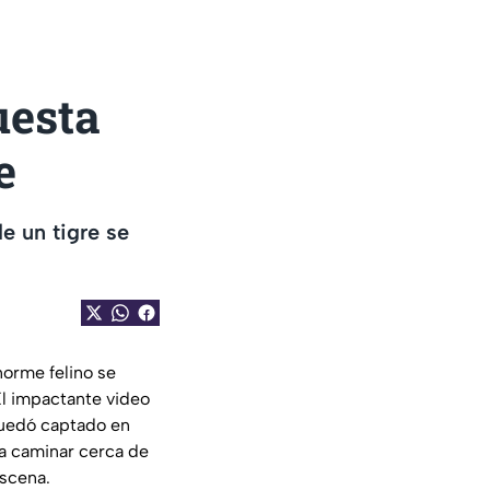
uesta
e
e un tigre se
norme felino se
El impactante video
quedó captado en
a caminar cerca de
escena.