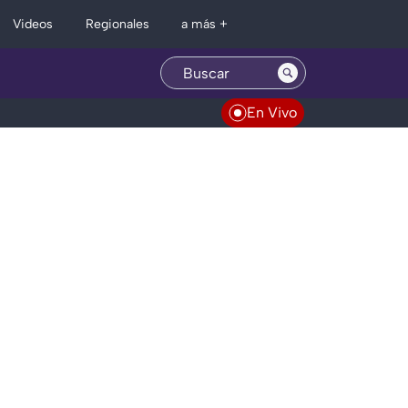
Regionales
Videos
a más +
En Vivo