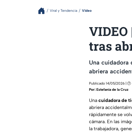
Viral y Tendencia
Video
VIDEO 
tras ab
Una cuidadora q
abriera acciden
Publicado 14/05/2026 | 🕑
Por:
Estefanía de la Cruz
Una
cuidadora de t
abriera accidentalm
rápidamente se volv
cámara. En las imá
la trabajadora, gen