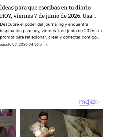
Ideas para que escribas en tu diario
HOY, viernes 7 de junio de 2026: Usa
este journal prompt y termina tu día
Descubre el poder del journaling y encuentra
inspiración para hoy, viernes 7 de junio de 2026. Un
lleno de gratitud
prompt para reflexionar, crear y conectar contigo
mismo.
agosto 07, 2026 04:36 p. m.