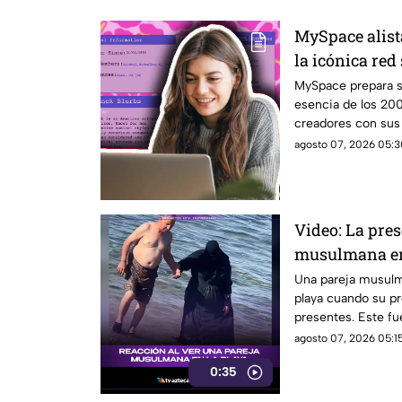
MySpace alist
la icónica red
revivir la ese
MySpace prepara s
esencia de los 20
creadores con sus f
social.
agosto 07, 2026 05:3
Video: La pre
musulmana en
reacciones
Una pareja musulma
playa cuando su pr
presentes. Este f
diversas reaccion
agosto 07, 2026 05:15
en el lugar.
0:35