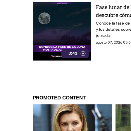
Fase lunar de 
descubre cómo
significado
Conoce la fase de
y los detalles sobr
jornada.
agosto 07, 2026 05:0
0:43