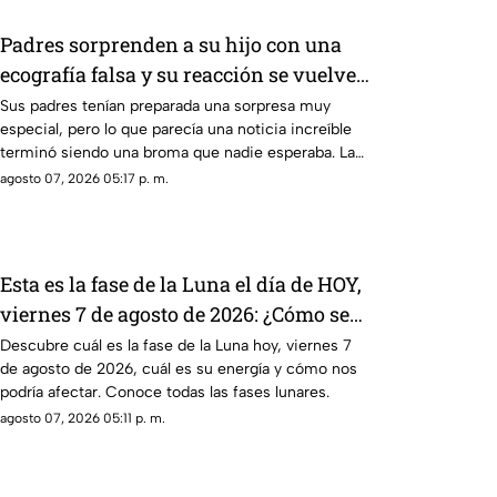
Padres sorprenden a su hijo con una
ecografía falsa y su reacción se vuelve
inolvidable
Sus padres tenían preparada una sorpresa muy
especial, pero lo que parecía una noticia increíble
terminó siendo una broma que nadie esperaba. La
reacción de su hijo asi quedó grabada.
agosto 07, 2026 05:17 p. m.
Esta es la fase de la Luna el día de HOY,
viernes 7 de agosto de 2026: ¿Cómo se
verá el astro durante la noche?
Descubre cuál es la fase de la Luna hoy, viernes 7
de agosto de 2026, cuál es su energía y cómo nos
podría afectar. Conoce todas las fases lunares.
agosto 07, 2026 05:11 p. m.