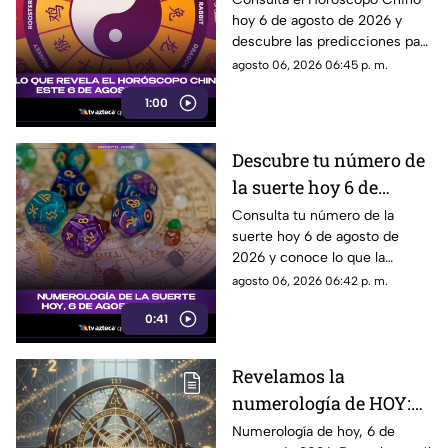
hoy 6 de agosto de 2026 y
signo del zodiaco chino
descubre las predicciones para
el amor, dinero, salud y trabajo.
agosto 06, 2026 06:45 p. m.
1:00
Descubre tu número de
la suerte hoy 6 de
agosto de 2026 según la
Consulta tu número de la
suerte hoy 6 de agosto de
numerología y su
2026 y conoce lo que la
significado
numerología revela para este
agosto 06, 2026 06:42 p. m.
día.
0:41
Revelamos la
numerología de HOY:
Conoce el número de la
Numerología de hoy, 6 de