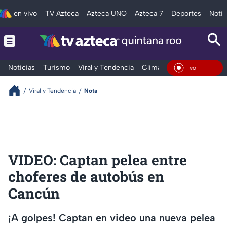
en vivo
TV Azteca
Azteca UNO
Azteca 7
Deportes
Notic
Noticias
Turismo
Viral y Tendencia
Clima
Tráfico
Deporte
En Viv
Viral y Tendencia
Nota
VIDEO: Captan pelea entre
choferes de autobús en
Cancún
¡A golpes! Captan en video una nueva pelea