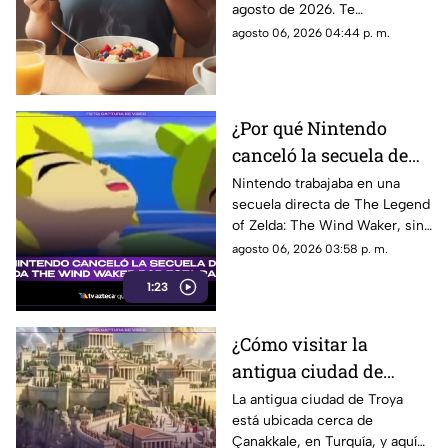
agosto de 2026. Te
llena tu día de energía
compartimos un mensaje
agosto 06, 2026 04:44 p. m.
motivador para empezar con
energía y atraer abundancia.
¿Por qué Nintendo
canceló la secuela de
Zelda The Wind
Nintendo trabajaba en una
secuela directa de The Legend
Waker? Aquí te
of Zelda: The Wind Waker, sin
explicamos la razón
embargo, fue cancelada. Aquí
agosto 06, 2026 03:58 p. m.
los detalles al respecto.
1:23
¿Cómo visitar la
antigua ciudad de
Troya en Turquía y qué
La antigua ciudad de Troya
está ubicada cerca de
se sabe de su origen
Çanakkale, en Turquía, y aquí