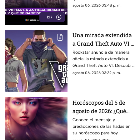
legendario?
te explicamos todos los
agosto 06, 2026 03:48 p. m.
detalles al respecto.
1:17
Una mirada extendida
a Grand Theft Auto VI:
¿Cuándo, dónde y a qué
Rockstar anuncia de manera
oficial la mirada extendida a
hora de México se
Grand Theft Auto VI. Descubre
estrena este adelanto
fecha, horario, dónde verla y
agosto 06, 2026 03:32 p. m.
de GTA?
qué puede mostrar este nuevo
avance.
Horóscopos del 6 de
agosto de 2026: ¿Qué
revelan las hadas hoy?
Conoce el mensaje y
predicciones de las hadas en
su horóscopo para hoy.