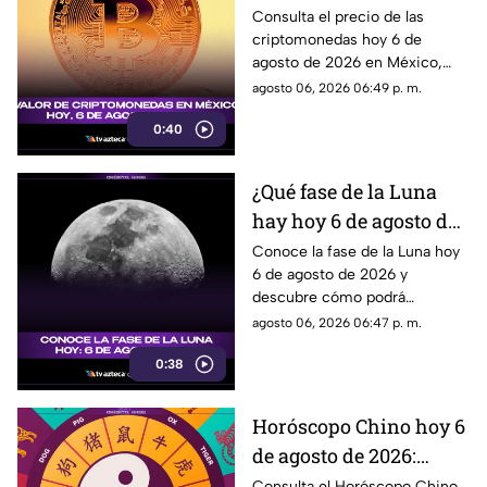
de agosto de 2026 en
Consulta el precio de las
criptomonedas hoy 6 de
México: Bitcoin,
agosto de 2026 en México,
Ethereum y más
con las cotizaciones de
agosto 06, 2026 06:49 p. m.
Bitcoin, Ethereum y más.
0:40
¿Qué fase de la Luna
hay hoy 6 de agosto de
2026? Descubre cómo
Conoce la fase de la Luna hoy
6 de agosto de 2026 y
se verá el satélite esta
descubre cómo podrá
noche
observarse el satélite natural
agosto 06, 2026 06:47 p. m.
durante la noche.
0:38
Horóscopo Chino hoy 6
de agosto de 2026:
predicciones para cada
Consulta el Horóscopo Chino