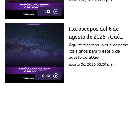
agosto 06, 2026 03:21 p. m.
1:12
Horóscopos del 6 de
agosto de 2026: ¿Qué
revelan los aztecas
Aquí te traemos lo que deparan
los signos para ti este 6 de
hoy?
agosto de 2026.
agosto 06, 2026 03:20 p. m.
0:42