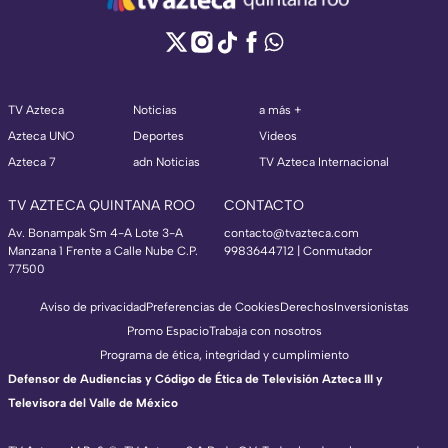
TV Azteca
Noticias
a más +
Azteca UNO
Deportes
Videos
Azteca 7
adn Noticias
TV Azteca Internacional
TV AZTECA QUINTANA ROO
CONTACTO
Av. Bonampak Sm 4-A Lote 3-A
contacto@tvazteca.com
Manzana 1 Frente a Calle Nube C.P.
9983644712 | Conmutador
77500
Aviso de privacidad
Preferencias de Cookies
Derechos
Inversionistas
Promo Espacio
Trabaja con nosotros
Programa de ética, integridad y cumplimiento
Defensor de Audiencias y Código de Ética de Televisión Azteca III y
Televisora del Valle de México