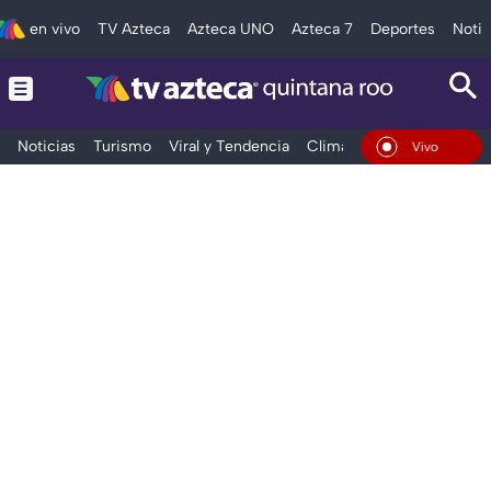
en vivo
TV Azteca
Azteca UNO
Azteca 7
Deportes
Notic
Noticias
Turismo
Viral y Tendencia
Clima
Tráfico
Deporte
En Vivo