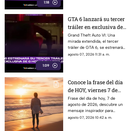
1:18
GTA 6 lanzará su tercer
tráiler en exclusiva de
6 horas en Netflix:
Grand Theft Auto VI: Una
mirada extendida, el tercer
¿Cuándo será el estreno
tráiler de GTA 6, se estrenará
del avance del Grand
en Netflix y aquí te
agosto 07, 2026 11:31 a. m.
Theft Auto VI?
compartimos todos los
1:09
detalles al respecto.
Conoce la frase del día
de HOY, viernes 7 de
agosto de 2026, y
Frase del día de hoy, 7 de
agosto de 2026, descubre un
llénate de inspiración
mensaje inspirador para
con estas palabras
reflexionar y compartir con tus
agosto 07, 2026 10:42 a. m.
seres queridos. Aquí todos los
detalles.