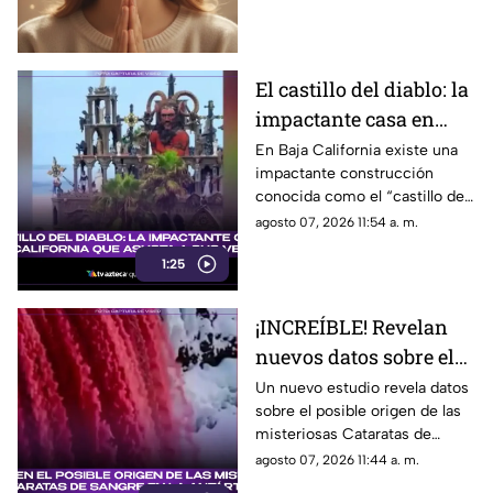
de energía
motivador para empezar con
energía y atraer abundancia.
El castillo del diablo: la
impactante casa en
Baja California que
En Baja California existe una
impactante construcción
asusta a sus vecinos
conocida como el “castillo del
diablo” y aquí te compartimos
agosto 07, 2026 11:54 a. m.
todos los detalles.
1:25
¡INCREÍBLE! Revelan
nuevos datos sobre el
posible origen de las
Un nuevo estudio revela datos
sobre el posible origen de las
misteriosas Cataratas
misteriosas Cataratas de
de Sangre en la
Sangre en la Antártida. Aquí
agosto 07, 2026 11:44 a. m.
Antártida
todos los detalles.