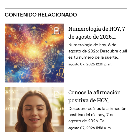
CONTENIDO RELACIONADO
Numerología de HOY, 7
de agosto de 2026:
¿Cuál es el número de
Numerología de hoy, 6 de
agosto de 2026: Descubre cuál
la suerte de este
es tu número de la suerte
viernes para cada
según tu signo zodiacal.
agosto 07, 2026 12:01 p. m.
signo del zodiaco?
Predicciones diarias para todo
el zodiaco.
Conoce la afirmación
positiva de HOY,
viernes 7 de agosto de
Descubre cuál es la afirmación
positiva del día hoy, 7 de
2026: Repite estas
agosto de 2026. Te
palabras y llena tu día
compartimos un mensaje
agosto 07, 2026 11:56 a. m.