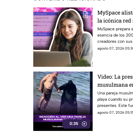
MySpace alist
la icónica red
revivir la ese
MySpace prepara s
esencia de los 20
creadores con sus f
social.
agosto 07, 2026 05:3
Video: La pre
musulmana en
reacciones
Una pareja musulma
playa cuando su pr
presentes. Este f
diversas reaccion
agosto 07, 2026 05:15
en el lugar.
0:35