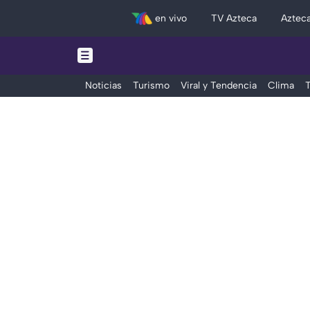
en vivo
TV Azteca
Aztec
Noticias
Turismo
Viral y Tendencia
Clima
T