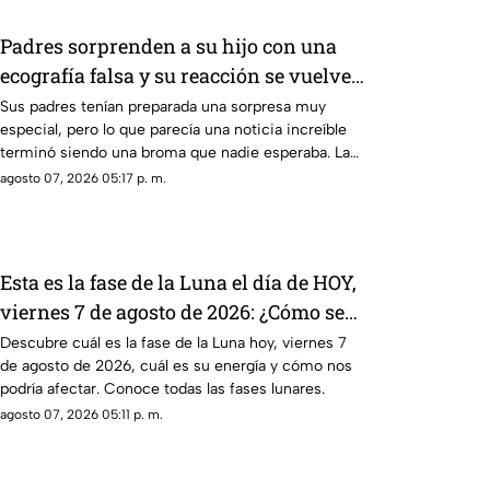
Padres sorprenden a su hijo con una
ecografía falsa y su reacción se vuelve
inolvidable
Sus padres tenían preparada una sorpresa muy
especial, pero lo que parecía una noticia increíble
terminó siendo una broma que nadie esperaba. La
reacción de su hijo asi quedó grabada.
agosto 07, 2026 05:17 p. m.
Esta es la fase de la Luna el día de HOY,
viernes 7 de agosto de 2026: ¿Cómo se
verá el astro durante la noche?
Descubre cuál es la fase de la Luna hoy, viernes 7
de agosto de 2026, cuál es su energía y cómo nos
podría afectar. Conoce todas las fases lunares.
agosto 07, 2026 05:11 p. m.