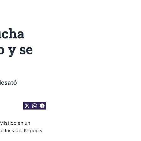
ucha
o y se
desató
Místico en un
e fans del K-pop y