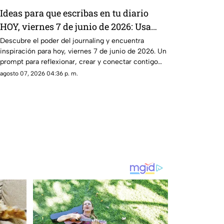
Ideas para que escribas en tu diario
HOY, viernes 7 de junio de 2026: Usa
este journal prompt y termina tu día
Descubre el poder del journaling y encuentra
inspiración para hoy, viernes 7 de junio de 2026. Un
lleno de gratitud
prompt para reflexionar, crear y conectar contigo
mismo.
agosto 07, 2026 04:36 p. m.