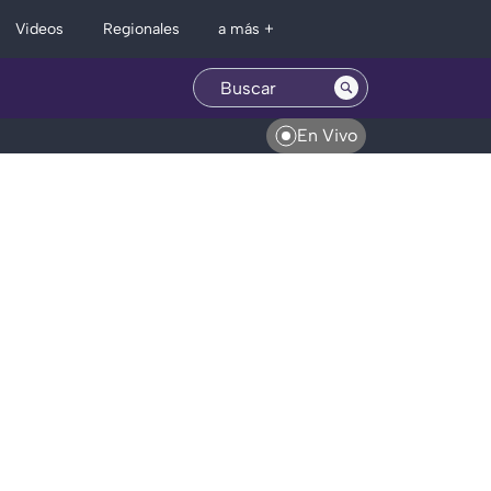
Regionales
Videos
a más +
En Vivo