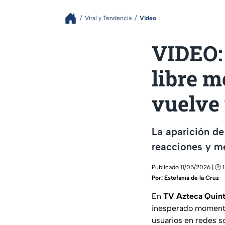
Viral y Tendencia
Video
VIDEO:
libre m
vuelve 
La aparición de
reacciones y m
Publicado 11/05/2026 | 🕑 
Por:
Estefanía de la Cruz
En
TV Azteca Quin
inesperado momento 
usuarios en redes so