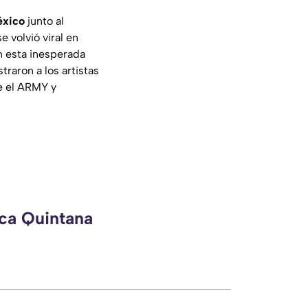
éxico
junto al
 volvió viral en
 esta inesperada
raron a los artistas
re el ARMY y
eca Quintana