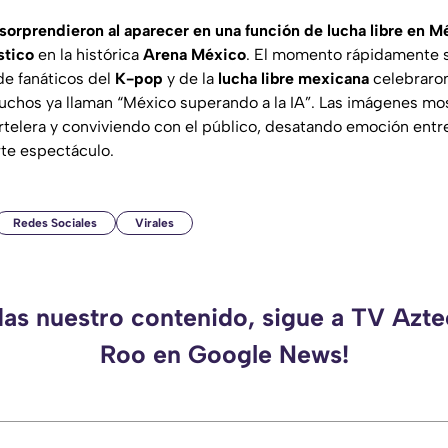
sorprendieron al aparecer en una función de lucha libre en M
stico
en la histórica
Arena México
. El momento rápidamente se
de fanáticos del
K-pop
y de la
lucha libre mexicana
celebraron
hos ya llaman “México superando a la IA”. Las imágenes most
artelera y conviviendo con el público, desatando emoción ent
rte espectáculo.
Redes Sociales
Virales
das nuestro contenido, sigue a TV Azt
Roo en Google News!