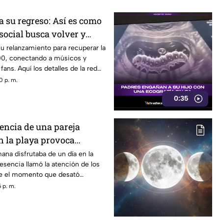
a su regreso: Así es como
 social busca volver y
ncia de los años 2000
u relanzamiento para recuperar la
00, conectando a músicos y
ans. Aquí los detalles de la red
0 p. m.
0:35
sencia de una pareja
 la playa provoca
na disfrutaba de un día en la
esencia llamó la atención de los
ue el momento que desató
es entre quienes se encontraban
 p. m.