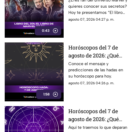
¿Eres fan del universo Marvel y
quieres conocer sus secretos?
Hoy te presentamos “El libro
de Marvel de DK”, una guía
agosto 07, 2026 04:27 p. m.
imprescindible para descubrir
0:43
la historia de tus héroes
favoritos.
Horóscopos del 7 de
agosto de 2026: ¿Qué
revelan las hadas hoy?
Conoce el mensaje y
predicciones de las hadas en
su horóscopo para hoy.
agosto 07, 2026 04:26 p. m.
1:58
Horóscopos del 7 de
agosto de 2026: ¿Qué
revelan los aztecas
Aquí te traemos lo que deparan