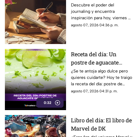
viernes 7 de junio de
Descubre el poder del
journaling y encuentra
2026: Usa este journal
inspiración para hoy, viernes 7
prompt y termina tu
de junio de 2026. Un prompt
agosto 07, 2026 04:36 p. m.
día lleno de gratitud
para reflexionar, crear y
conectar contigo mismo.
Receta del día: Un
postre de aguacate
saludable y sin azúcar
¿Se te antoja algo dulce pero
quieres cuidarte? Hoy te traigo
la receta del día: postre de
aguacate sin azúcar que te va
agosto 07, 2026 04:31 p. m.
a volar la cabeza.
0:32
Libro del día: El libro de
Marvel de DK