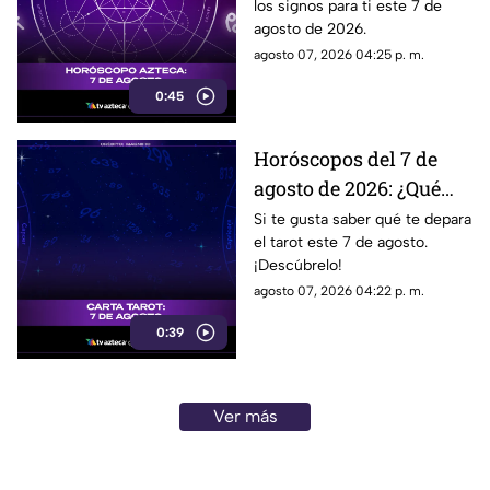
los signos para ti este 7 de
hoy?
agosto de 2026.
agosto 07, 2026 04:25 p. m.
0:45
Horóscopos del 7 de
agosto de 2026: ¿Qué
revelan las cartas del
Si te gusta saber qué te depara
el tarot este 7 de agosto.
tarot?
¡Descúbrelo!
agosto 07, 2026 04:22 p. m.
0:39
Ver más