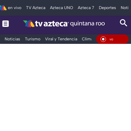
en vivo
TV Azteca
Azteca UNO
Azteca 7
Deportes
Notic
Noticias
Turismo
Viral y Tendencia
Clima
Tráfico
Deporte
En Vivo