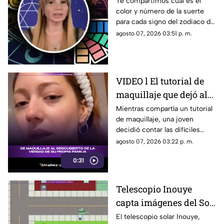
agosto de 2026:
Te compartimos cuál es el
color y número de la suerte
Predicciones de Mhoni
para cada signo del zodiaco de
Vidente para cada
acuerdo al horóscopo de
agosto 07, 2026 03:51 p. m.
signo este viernes
Mhoni Vidente de hoy, 7 de
agosto.
VIDEO l El tutorial de
maquillaje que dejó al
descubierto las duras
Mientras compartía un tutorial
de maquillaje, una joven
palabras de su propia
decidió contar las difíciles
familia
experiencias que vivió con su
agosto 07, 2026 03:22 p. m.
familia. Su relato ha generado
0:31
conversación y empatía en
redes sociales.
Telescopio Inouye
capta imágenes del Sol
con un nivel de detalle
El telescopio solar Inouye,