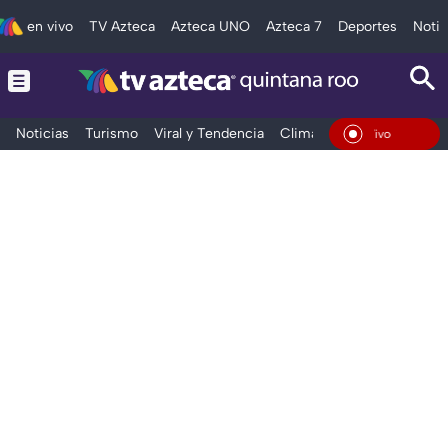
en vivo
TV Azteca
Azteca UNO
Azteca 7
Deportes
Notic
Noticias
Turismo
Viral y Tendencia
Clima
Tráfico
Deporte
En Vivo