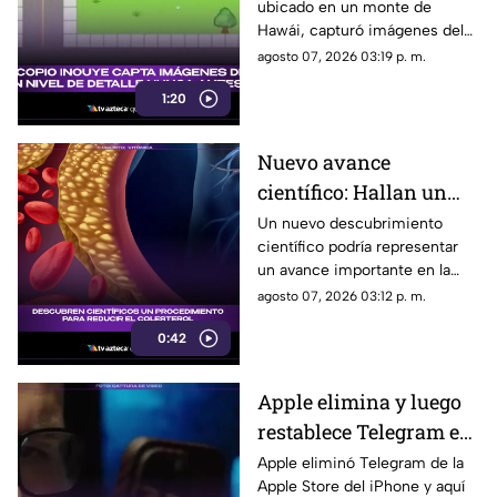
ubicado en un monte de
nunca antes visto
Hawái, capturó imágenes del
Sol
agosto 07, 2026 03:19 p. m.
1:20
Nuevo avance
científico: Hallan un
innovador método para
Un nuevo descubrimiento
científico podría representar
disminuir el colesterol
un avance importante en la
lucha contra el colesterol alto.
agosto 07, 2026 03:12 p. m.
Expertos explican en qué
0:42
consiste el innovador método
que busca reducir sus niveles
de forma más efectiva.
Apple elimina y luego
restablece Telegram en
la App Store del
Apple eliminó Telegram de la
Apple Store del iPhone y aquí
iPhone: ¿Cuál fue la