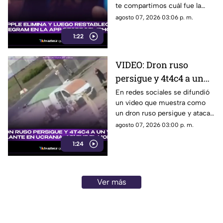
te compartimos cuál fue la
razón?
razón de tomar esta medida.
agosto 07, 2026 03:06 p. m.
1:22
VIDEO: Dron ruso
persigue y 4t4c4 a un
vendedor ambulante
En redes sociales se difundió
un video que muestra como
en Ucrania; así fue el
un dron ruso persigue y ataca
momento
a un vendedor ambulante en
agosto 07, 2026 03:00 p. m.
Ucrania. Aquí todos los
1:24
detalles.
Ver más