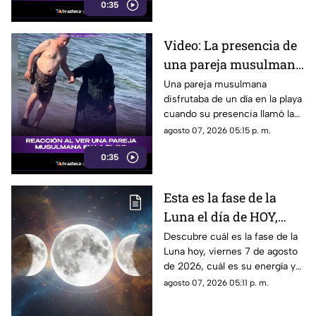
0:35
reacción de su hijo asi quedó
grabada.
Video: La presencia de
una pareja musulmana
en la playa provoca
Una pareja musulmana
disfrutaba de un día en la playa
reacciones
cuando su presencia llamó la
atención de los presentes.
agosto 07, 2026 05:15 p. m.
Este fue el momento que
0:35
desató diversas reacciones
entre quienes se encontraban
en el lugar.
Esta es la fase de la
Luna el día de HOY,
viernes 7 de agosto de
Descubre cuál es la fase de la
Luna hoy, viernes 7 de agosto
2026: ¿Cómo se verá el
de 2026, cuál es su energía y
astro durante la noche?
cómo nos podría afectar.
agosto 07, 2026 05:11 p. m.
Conoce todas las fases
lunares.