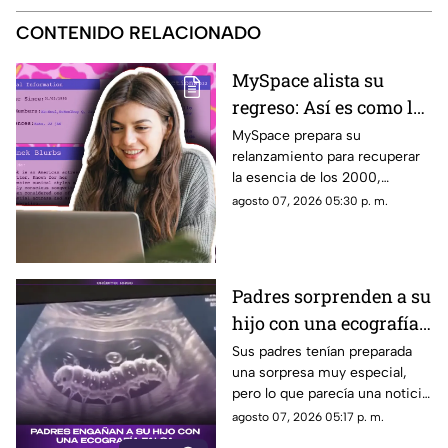
CONTENIDO RELACIONADO
MySpace alista su
regreso: Así es como la
icónica red social
MySpace prepara su
relanzamiento para recuperar
busca volver y revivir
la esencia de los 2000,
la esencia de los años
conectando a músicos y
agosto 07, 2026 05:30 p. m.
2000
creadores con sus fans. Aquí
los detalles de la red social.
Padres sorprenden a su
hijo con una ecografía
falsa y su reacción se
Sus padres tenían preparada
una sorpresa muy especial,
vuelve inolvidable
pero lo que parecía una noticia
increíble terminó siendo una
agosto 07, 2026 05:17 p. m.
broma que nadie esperaba. La