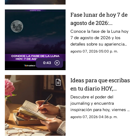
Fase lunar de hoy 7 de
agosto de 2026:
descubre cómo luce la
Conoce la fase de la Luna hoy
7 de agosto de 2026 y los
Luna y su significado
detalles sobre su apariencia
durante esta jornada.
agosto 07, 2026 05:00 p. m.
0:43
Ideas para que escribas
en tu diario HOY,
viernes 7 de junio de
Descubre el poder del
journaling y encuentra
2026: Usa este journal
inspiración para hoy, viernes 7
prompt y termina tu
de junio de 2026. Un prompt
agosto 07, 2026 04:36 p. m.
día lleno de gratitud
para reflexionar, crear y
conectar contigo mismo.