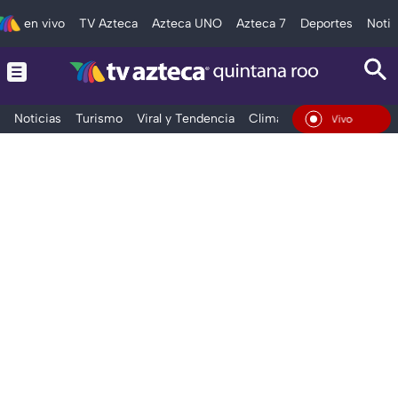
en vivo
TV Azteca
Azteca UNO
Azteca 7
Deportes
Notic
Noticias
Turismo
Viral y Tendencia
Clima
Tráfico
Deporte
En Vivo