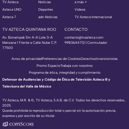
TV Azteca
Noticias
a más +
Azteca UNO
Deportes
Videos
Azteca 7
adn Noticias
TV Azteca Internacional
TV AZTECA QUINTANA ROO
CONTACTO
Av. Bonampak Sm 4-A Lote 3-A
contacto@tvazteca.com
Manzana 1 Frente a Calle Nube C.P.
9983644712 | Conmutador
77500
Aviso de privacidad
Preferencias de Cookies
Derechos
Inversionistas
Promo Espacio
Trabaja con nosotros
Programa de ética, integridad y cumplimiento
Defensor de Audiencias y Código de Ética de Televisión Azteca III y
Televisora del Valle de México
TV Azteca, M.R. & ©, TV Azteca, S.A.B. de C.V. Todos los derechos reservados,
2025.
Queda prohibida la reproducción total o parcial sin la autorización previa,
expresa y por escrito de su titular.