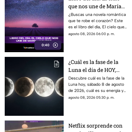
que nos une de María
Vaquero
¿Buscas una novela romántica
que te robe el corazón? Este
es el libro del día, El cielo que
nos une, de María Vaquero.
agosto 08, 2026 06:00 p. m.
0:40
¿Cuál es la fase de la
Luna el día de HOY,
sábado 8 de agosto de
Descubre cuál es la fase de la
Luna hoy, sábado 8 de agosto
2026? Así se verá el
de 2026, cuál es su energía y
astro durante la noche
cómo nos podría afectar.
agosto 08, 2026 05:30 p. m.
Conoce todas las fases
lunares.
Netflix sorprende con