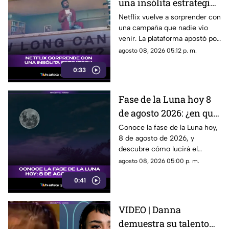
una insólita estrategia
para promocionar su
Netflix vuelve a sorprender con
una campaña que nadie vio
nuevo thriller
venir. La plataforma apostó por
una estrategia tan inusual
agosto 08, 2026 05:12 p. m.
como impactante para
0:33
promocionar su nuevo thriller.
¿Qué hizo y por qué está
llamando tanto la atención?
Fase de la Luna hoy 8
Descubre todos los detalles.
de agosto 2026: ¿en qué
etapa lunar estará esta
Conoce la fase de la Luna hoy,
8 de agosto de 2026, y
noche?
descubre cómo lucirá el
satélite natural durante esta
agosto 08, 2026 05:00 p. m.
noche.
0:41
VIDEO | Danna
demuestra su talento