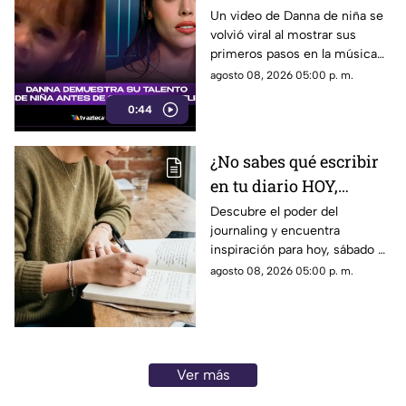
desde niña antes de su
Un video de Danna de niña se
volvió viral al mostrar sus
colaboración con
primeros pasos en la música
Belinda.
antes de su colaboración con
agosto 08, 2026 05:00 p. m.
Belinda.
0:44
¿No sabes qué escribir
en tu diario HOY,
sábado 8 de junio de
Descubre el poder del
journaling y encuentra
2026? Usa este journal
inspiración para hoy, sábado 8
prompt
de junio de 2026. Un prompt
agosto 08, 2026 05:00 p. m.
para reflexionar, crear y
conectar contigo mismo.
Ver más