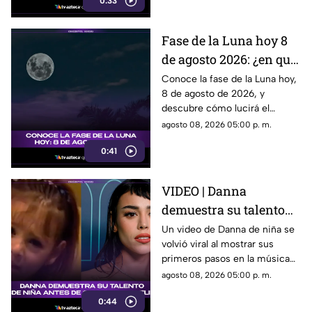
0:33
promocionar su nuevo thriller.
¿Qué hizo y por qué está
llamando tanto la atención?
Fase de la Luna hoy 8
Descubre todos los detalles.
de agosto 2026: ¿en qué
etapa lunar estará esta
Conoce la fase de la Luna hoy,
8 de agosto de 2026, y
noche?
descubre cómo lucirá el
satélite natural durante esta
agosto 08, 2026 05:00 p. m.
noche.
0:41
VIDEO | Danna
demuestra su talento
desde niña antes de su
Un video de Danna de niña se
volvió viral al mostrar sus
colaboración con
primeros pasos en la música
Belinda.
antes de su colaboración con
agosto 08, 2026 05:00 p. m.
Belinda.
0:44