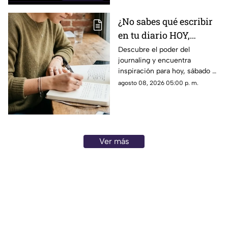
¿No sabes qué escribir
en tu diario HOY,
sábado 8 de junio de
Descubre el poder del
journaling y encuentra
2026? Usa este journal
inspiración para hoy, sábado 8
prompt
de junio de 2026. Un prompt
agosto 08, 2026 05:00 p. m.
para reflexionar, crear y
conectar contigo mismo.
Ver más