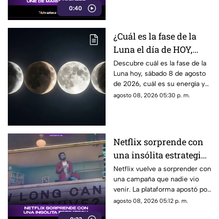
0:40
¿Cuál es la fase de la
Luna el día de HOY,
sábado 8 de agosto de
Descubre cuál es la fase de la
Luna hoy, sábado 8 de agosto
2026? Así se verá el
de 2026, cuál es su energía y
astro durante la noche
cómo nos podría afectar.
agosto 08, 2026 05:30 p. m.
Conoce todas las fases
lunares.
Netflix sorprende con
una insólita estrategia
para promocionar su
Netflix vuelve a sorprender con
una campaña que nadie vio
nuevo thriller
venir. La plataforma apostó por
una estrategia tan inusual
agosto 08, 2026 05:12 p. m.
como impactante para