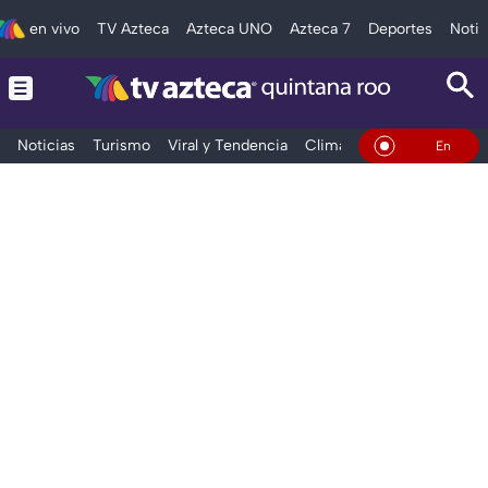
en vivo
TV Azteca
Azteca UNO
Azteca 7
Deportes
Notic
Noticias
Turismo
Viral y Tendencia
Clima
Tráfico
Deporte
En Vivo