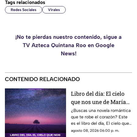
Tags relacionados
Redes Sociales
Virales
¡No te pierdas nuestro contenido, sigue a
TV Azteca Quintana Roo en Google
News!
CONTENIDO RELACIONADO
Libro del día: El cielo
que nos une de María
Vaquero
¿Buscas una novela romántica
que te robe el corazón? Este
es el libro del día, El cielo que
nos une, de María Vaquero.
agosto 08, 2026 06:00 p. m.