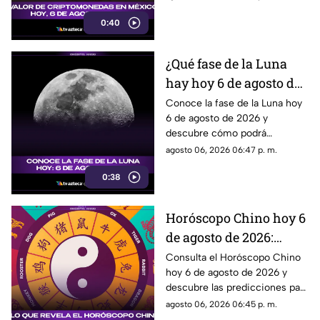
Bitcoin, Ethereum y más.
0:40
¿Qué fase de la Luna
hay hoy 6 de agosto de
2026? Descubre cómo
Conoce la fase de la Luna hoy
6 de agosto de 2026 y
se verá el satélite esta
descubre cómo podrá
noche
observarse el satélite natural
agosto 06, 2026 06:47 p. m.
durante la noche.
0:38
Horóscopo Chino hoy 6
de agosto de 2026:
predicciones para cada
Consulta el Horóscopo Chino
hoy 6 de agosto de 2026 y
signo del zodiaco chino
descubre las predicciones para
el amor, dinero, salud y trabajo.
agosto 06, 2026 06:45 p. m.