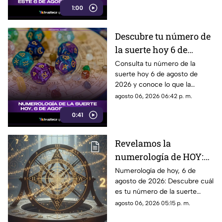
1:00
Descubre tu número de
la suerte hoy 6 de
agosto de 2026 según la
Consulta tu número de la
suerte hoy 6 de agosto de
numerología y su
2026 y conoce lo que la
significado
numerología revela para este
agosto 06, 2026 06:42 p. m.
día.
0:41
Revelamos la
numerología de HOY:
Conoce el número de la
Numerología de hoy, 6 de
agosto de 2026: Descubre cuál
suerte de este jueves 6
es tu número de la suerte
de agosto de 2026, para
según tu signo zodiacal.
agosto 06, 2026 05:15 p. m.
cada signo del zodiaco
Predicciones diarias para todo