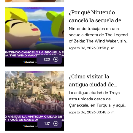
¿Por qué Nintendo
canceló la secuela de
Zelda The Wind
Nintendo trabajaba en una
secuela directa de The Legend
Waker? Aquí te
of Zelda: The Wind Waker, sin
explicamos la razón
embargo, fue cancelada. Aquí
agosto 06, 2026 03:58 p. m.
los detalles al respecto.
1:23
¿Cómo visitar la
antigua ciudad de
Troya en Turquía y qué
La antigua ciudad de Troya
está ubicada cerca de
se sabe de su origen
Çanakkale, en Turquía, y aquí
legendario?
te explicamos todos los
agosto 06, 2026 03:48 p. m.
detalles al respecto.
1:17