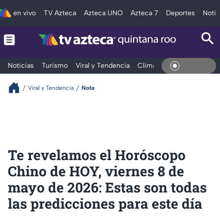
en vivo
TV Azteca
Azteca UNO
Azteca 7
Deportes
Notic
Noticias
Turismo
Viral y Tendencia
Clima
Tráfico
Deporte
En Vivo
Viral y Tendencia
Nota
Te revelamos el Horóscopo
Chino de HOY, viernes 8 de
mayo de 2026: Estas son todas
las predicciones para este día