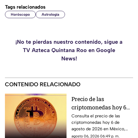
Tags relacionados
Horóscopo
Astrología
¡No te pierdas nuestro contenido, sigue a
TV Azteca Quintana Roo en Google
News!
CONTENIDO RELACIONADO
Precio de las
criptomonedas hoy 6
de agosto de 2026 en
Consulta el precio de las
criptomonedas hoy 6 de
México: Bitcoin,
agosto de 2026 en México,
Ethereum y más
con las cotizaciones de
agosto 06, 2026 06:49 p. m.