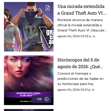
Una mirada extendida
a Grand Theft Auto VI:
¿Cuándo, dónde y a qué
Rockstar anuncia de manera
oficial la mirada extendida a
hora de México se
Grand Theft Auto VI. Descubre
estrena este adelanto
fecha, horario, dónde verla y
agosto 06, 2026 03:32 p. m.
de GTA?
qué puede mostrar este nuevo
avance.
Horóscopos del 6 de
agosto de 2026: ¿Qué
revelan las hadas hoy?
Conoce el mensaje y
predicciones de las hadas en
su horóscopo para hoy.
agosto 06, 2026 03:21 p. m.
1:12