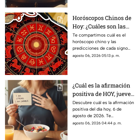
el zodiaco.
Horóscopos Chinos de
Hoy: ¿Cuáles son las
predicciones para este
Te compartimos cuál es el
horóscopo chino y las
jueves 6 de agosto de
predicciones de cada signo
2026?
para el día de hoy, jueves 6 de
agosto 06, 2026 05:13 p. m.
agosto de 2026. ¿Qué te
depara el destino?
¿Cuál es la afirmación
positiva de HOY, jueves
6 de agosto de 2026?
Descubre cuál es la afirmación
positiva del día hoy, 6 de
Repite estas palabras y
agosto de 2026. Te
llena tu día de energía
compartimos un mensaje
agosto 06, 2026 04:44 p. m.
motivador para empezar con
energía y atraer abundancia.