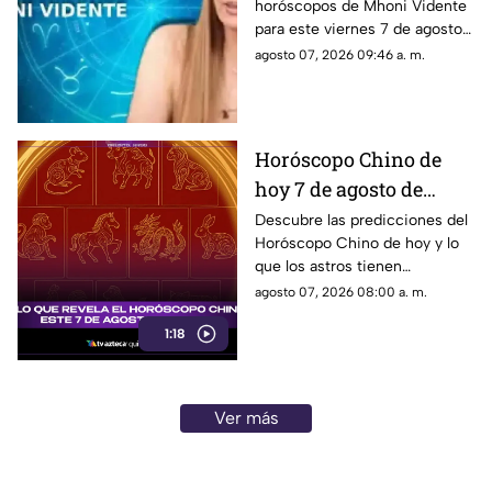
horóscopos de Mhoni Vidente
son las predicciones
para este viernes 7 de agosto
para cada signo
de 2026 y sus predicciones
agosto 07, 2026 09:46 a. m.
zodiacal este viernes?
para cada signo del zodiaco.
Todos los detalles.
Horóscopo Chino de
hoy 7 de agosto de
2026: predicciones para
Descubre las predicciones del
Horóscopo Chino de hoy y lo
cada signo y su energía
que los astros tienen
preparado para cada signo este
agosto 07, 2026 08:00 a. m.
7 de agosto de 2026.
1:18
Ver más