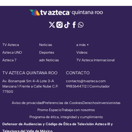
TV Azteca
Noticias
a más +
Azteca UNO
Deportes
Videos
Azteca 7
adn Noticias
TV Azteca Internacional
TV AZTECA QUINTANA ROO
CONTACTO
Av. Bonampak Sm 4-A Lote 3-A
contacto@tvazteca.com
Manzana 1 Frente a Calle Nube C.P.
9983644712 | Conmutador
77500
Aviso de privacidad
Preferencias de Cookies
Derechos
Inversionistas
Promo Espacio
Trabaja con nosotros
Programa de ética, integridad y cumplimiento
Defensor de Audiencias y Código de Ética de Televisión Azteca III y
Televisora del Valle de México