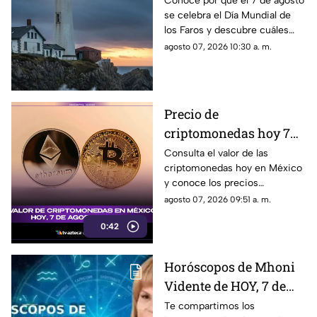
Conoce por qué el 7 de agosto
se celebra el Día Mundial de
los 5 más famosos de la
los Faros y descubre cuáles
historia
son los 5 más famosos de la
agosto 07, 2026 10:30 a. m.
historia. Aquí todos los
detalles.
Precio de
criptomonedas hoy 7
de agosto de 2026 en
Consulta el valor de las
criptomonedas hoy en México
México: Bitcoin,
y conoce los precios
Ethereum y más
actualizados de Bitcoin,
agosto 07, 2026 09:51 a. m.
Ethereum y otros activos
0:42
digitales.
Horóscopos de Mhoni
Vidente de HOY, 7 de
agosto de 2026: ¿Cuáles
Te compartimos los