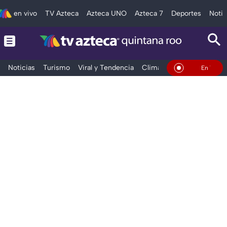
en vivo
TV Azteca
Azteca UNO
Azteca 7
Deportes
Notic
Noticias
Turismo
Viral y Tendencia
Clima
Tráfico
Deporte
En Vivo