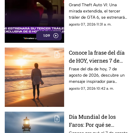
6 horas en Netflix:
Grand Theft Auto VI: Una
mirada extendida, el tercer
¿Cuándo será el estreno
tráiler de GTA 6, se estrenará
del avance del Grand
en Netflix y aquí te
agosto 07, 2026 11:31 a. m.
Theft Auto VI?
compartimos todos los
1:09
detalles al respecto.
Conoce la frase del día
de HOY, viernes 7 de
agosto de 2026, y
Frase del día de hoy, 7 de
agosto de 2026, descubre un
llénate de inspiración
mensaje inspirador para
con estas palabras
reflexionar y compartir con tus
agosto 07, 2026 10:42 a. m.
seres queridos. Aquí todos los
detalles.
Día Mundial de los
Faros: Por qué se
celebra el 7 de agosto y