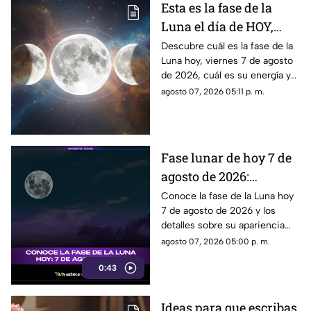
Esta es la fase de la
Luna el día de HOY,
viernes 7 de agosto de
Descubre cuál es la fase de la
Luna hoy, viernes 7 de agosto
2026: ¿Cómo se verá el
de 2026, cuál es su energía y
astro durante la noche?
cómo nos podría afectar.
agosto 07, 2026 05:11 p. m.
Conoce todas las fases
lunares.
Fase lunar de hoy 7 de
agosto de 2026:
descubre cómo luce la
Conoce la fase de la Luna hoy
7 de agosto de 2026 y los
Luna y su significado
detalles sobre su apariencia
durante esta jornada.
agosto 07, 2026 05:00 p. m.
0:43
Ideas para que escribas