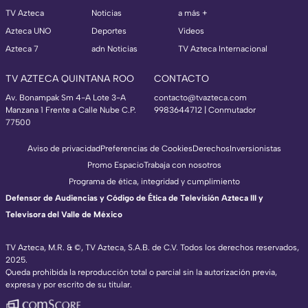
TV Azteca
Noticias
a más +
Azteca UNO
Deportes
Videos
Azteca 7
adn Noticias
TV Azteca Internacional
TV AZTECA QUINTANA ROO
CONTACTO
Av. Bonampak Sm 4-A Lote 3-A
contacto@tvazteca.com
Manzana 1 Frente a Calle Nube C.P.
9983644712 | Conmutador
77500
Aviso de privacidad
Preferencias de Cookies
Derechos
Inversionistas
Promo Espacio
Trabaja con nosotros
Programa de ética, integridad y cumplimiento
Defensor de Audiencias y Código de Ética de Televisión Azteca III y
Televisora del Valle de México
TV Azteca, M.R. & ©, TV Azteca, S.A.B. de C.V. Todos los derechos reservados,
2025.
Queda prohibida la reproducción total o parcial sin la autorización previa,
expresa y por escrito de su titular.