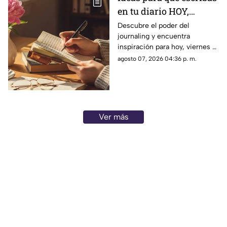
en tu diario HOY,
viernes 7 de junio de
Descubre el poder del
journaling y encuentra
2026: Usa este journal
inspiración para hoy, viernes 7
prompt y termina tu
de junio de 2026. Un prompt
agosto 07, 2026 04:36 p. m.
día lleno de gratitud
para reflexionar, crear y
conectar contigo mismo.
Ver más