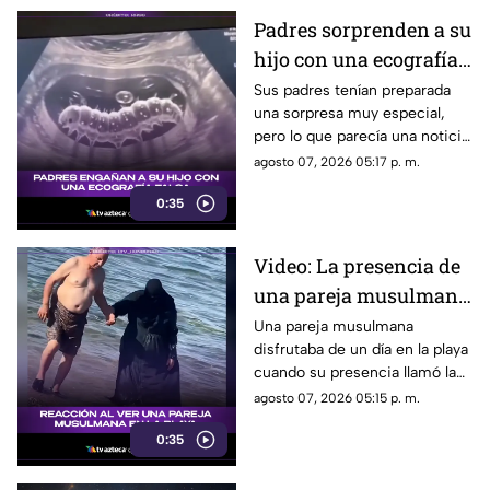
Padres sorprenden a su
hijo con una ecografía
falsa y su reacción se
Sus padres tenían preparada
una sorpresa muy especial,
vuelve inolvidable
pero lo que parecía una noticia
increíble terminó siendo una
agosto 07, 2026 05:17 p. m.
broma que nadie esperaba. La
0:35
reacción de su hijo asi quedó
grabada.
Video: La presencia de
una pareja musulmana
en la playa provoca
Una pareja musulmana
disfrutaba de un día en la playa
reacciones
cuando su presencia llamó la
atención de los presentes.
agosto 07, 2026 05:15 p. m.
Este fue el momento que
0:35
desató diversas reacciones
entre quienes se encontraban
en el lugar.