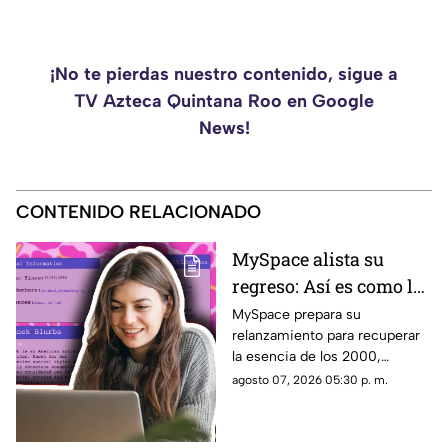
¡No te pierdas nuestro contenido, sigue a
TV Azteca Quintana Roo en Google
News!
CONTENIDO RELACIONADO
MySpace alista su
regreso: Así es como la
icónica red social
MySpace prepara su
relanzamiento para recuperar
busca volver y revivir
la esencia de los 2000,
la esencia de los años
conectando a músicos y
agosto 07, 2026 05:30 p. m.
2000
creadores con sus fans. Aquí
los detalles de la red social.